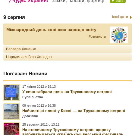
9 серпня
Інші дати
Міжнародний день корінних народів світу
Розгорнути
Варвара Ханенко
Народилася Віра Холодна
Пов’язані Новини
17 квітня 2012 о 15:13
У киян забрали пляж на Трухановому острові
Суспільство
09 липня 2012 о 16:38
Найчистіші пляжі у Києві — на Трухановому острові
Довкілля
25 вересня 2012 о 13:12
На столичному Трухановому острові щороку
відбуватиметься українсько-шведський фестиваль