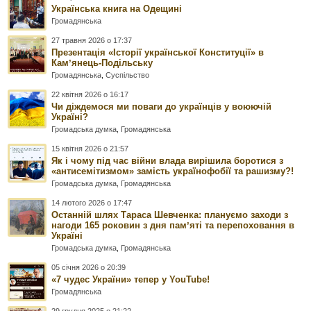
Українська книга на Одещині
Громадянська
27 травня 2026 о 17:37
Презентація «Історії української Конституції» в
Камʼянець-Подільську
Громадянська
,
Суспільство
22 квітня 2026 о 16:17
Чи діждемося ми поваги до українців у воюючій
Україні?
Громадська думка
,
Громадянська
15 квітня 2026 о 21:57
Як і чому під час війни влада вирішила боротися з
«антисемітизмом» замість українофобії та рашизму?!
Громадська думка
,
Громадянська
14 лютого 2026 о 17:47
Останній шлях Тараса Шевченка: плануємо заходи з
нагоди 165 роковин з дня памʼяті та перепоховання в
Україні
Громадська думка
,
Громадянська
05 січня 2026 о 20:39
«7 чудес України» тепер у YouTube!
Громадянська