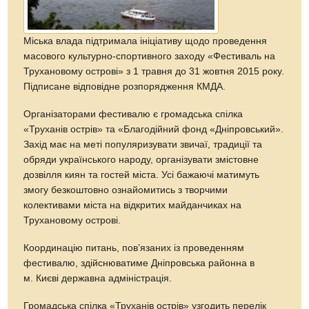
Міська влада підтримала ініціативу щодо проведення
масового культурно-спортивного заходу «Фестиваль на
Трухановому острові» з 1 травня до 31 жовтня 2015 року.
Підписане відповідне розпорядження КМДА.
Організаторами фестивалю є громадська спілка
«Труханів острів» та «Благодійний фонд «Дніпровський».
Захід має на меті популяризувати звичаї, традиції та
обряди українського народу, організувати змістовне
дозвілля киян та гостей міста. Усі бажаючі матимуть
змогу безкоштовно ознайомитись з творчими
колективами міста на відкритих майданчиках на
Трухановому острові.
Координацію питань, пов’язаних із проведенням
фестивалю, здійснюватиме Дніпровська районна в
м. Києві державна адміністрація.
Громадська спілка «Труханів острів» узгодить перелік