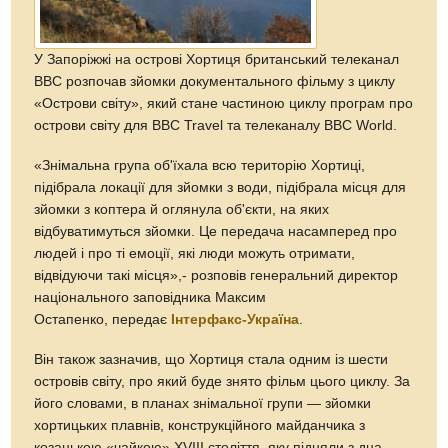
У Запоріжжі на острові Хортиця британський телеканал
ВВС розпочав зйомки документального фільму з циклу
«Острови світу», який стане частиною циклу програм про
острови світу для BBC Travel та телеканалу BBC World.
«Знімальна група об'їхала всю територію Хортиці,
підібрала локації для зйомки з води, підібрала місця для
зйомки з коптера й оглянула об'єкти, на яких
відбуватимуться зйомки. Це передача насамперед про
людей і про ті емоції, які люди можуть отримати,
відвідуючи такі місця»,- розповів генеральний директор
національного заповідника Максим
Остапенко, передає
Інтерфакс-Україна
.
Він також зазначив, що Хортиця стала одним із шести
островів світу, про який буде знято фільм цього циклу. За
його словами, в планах знімальної групи — зйомки
хортицьких плавнів, конструкційного майданчика з
козацькою «чайкою» XVIII століття, яку підняли з дна