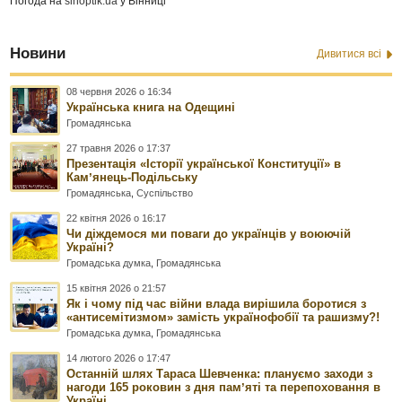
Погода на
sinoptik.ua
у Вінниці
Новини
Дивитися всі
08 червня 2026 о 16:34
Українська книга на Одещині
Громадянська
27 травня 2026 о 17:37
Презентація «Історії української Конституції» в
Камʼянець-Подільську
Громадянська
,
Суспільство
22 квітня 2026 о 16:17
Чи діждемося ми поваги до українців у воюючій
Україні?
Громадська думка
,
Громадянська
15 квітня 2026 о 21:57
Як і чому під час війни влада вирішила боротися з
«антисемітизмом» замість українофобії та рашизму?!
Громадська думка
,
Громадянська
14 лютого 2026 о 17:47
Останній шлях Тараса Шевченка: плануємо заходи з
нагоди 165 роковин з дня памʼяті та перепоховання в
Україні