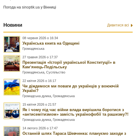
Погода на
sinoptik.ua
у Вінниці
Новини
Дивитися всі
08 червня 2026 о 16:34
Українська книга на Одещині
Громадянська
27 травня 2026 о 17:37
Презентація «Історії української Конституції» в
Камʼянець-Подільську
Громадянська
,
Суспільство
22 квітня 2026 о 16:17
Чи діждемося ми поваги до українців у воюючій
Україні?
Громадська думка
,
Громадянська
15 квітня 2026 о 21:57
Як і чому під час війни влада вирішила боротися з
«антисемітизмом» замість українофобії та рашизму?!
Громадська думка
,
Громадянська
14 лютого 2026 о 17:47
Останній шлях Тараса Шевченка: плануємо заходи з