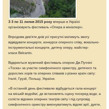
З 3 по 11 липня 2015 року
вперше в Україні
організовують фестиваль «Опера в мініатюрі».
Впродовж дев’яти днів усі присутні матимуть змогу
відвідувати концерти, конкурси оперного співу, вокально-
інструментальні концерти, дитячу оперу, майстер-
класи Belcanto.
Відкриється музичний фестиваль оперою Дж.Пуччіні
«Тоска» за участю симфонічного оркестру, дитячого та
дорослих хорів та оперних співаків з різних країн світу:
Італії, Грузії, Польщі, України.
«В останній день фестивалю відбудеться гала-концерт
на міській водоймі, де встановлять сцену посеред води, а
солісти відомих оперних театрів світу і під супровід
симфонічного оркестру виконуватимуть відомі арії, дуети,