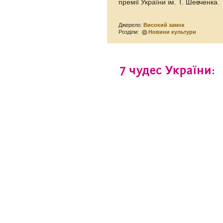
премії України ім. Т. Шевченка.
Джерело:
Високий замок
Розділи:
Новини культури