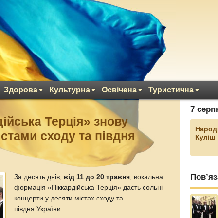
Здорова
Культурна
Освічена
Туристична
7 серп
дійська Терція» знову
Народ
істами сходу та півдня
Куліш
Пов’яз
За десять днів,
від 11 до 20 травня
, вокальна
формація «Піккардійська Терція» дасть сольні
концерти у десяти містах сходу та
півдня України.