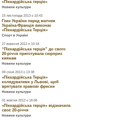
«Піккардійська терція»
Новини культури
15 листопада 2013 о 10:43
Гімн України перед матчем
Україна-Франція виконає
«Піккардійська Терція»
Спорт в Україні
27 вересня 2012 о 10:18
“Піккардійська терція” до свого
20-річчя приготувала сюрприз
киянам
Новини культури
09 січня 2013 о 13:38
«Піккардійська Терція»
колядуватиме у Львові, щоб
врятувати храмові фрески
Новини культури
01 жовтня 2012 о 16:06
«Піккардійська терція» відзначила
своє 20-річчя
Новини культури