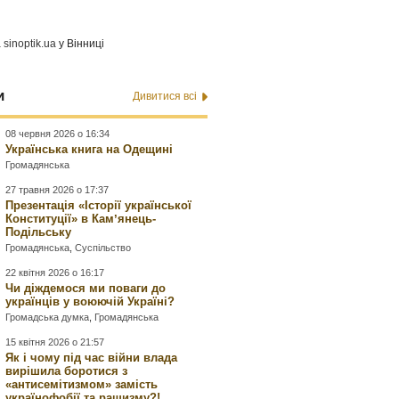
а
sinoptik.ua
у Вінниці
и
Дивитися всі
08 червня 2026 о 16:34
Українська книга на Одещині
Громадянська
27 травня 2026 о 17:37
Презентація «Історії української
Конституції» в Камʼянець-
Подільську
Громадянська
,
Суспільство
22 квітня 2026 о 16:17
Чи діждемося ми поваги до
українців у воюючій Україні?
Громадська думка
,
Громадянська
15 квітня 2026 о 21:57
Як і чому під час війни влада
вирішила боротися з
«антисемітизмом» замість
українофобії та рашизму?!