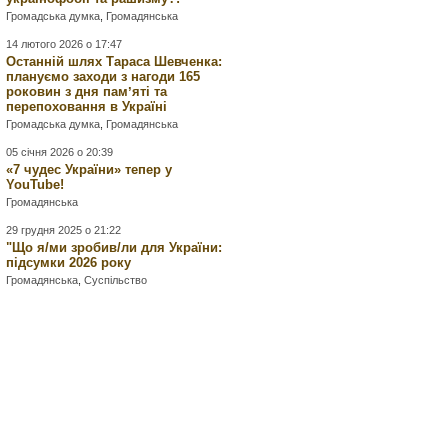
Громадська думка
,
Громадянська
14 лютого 2026 о 17:47
Останній шлях Тараса Шевченка:
плануємо заходи з нагоди 165
роковин з дня памʼяті та
перепоховання в Україні
Громадська думка
,
Громадянська
05 січня 2026 о 20:39
«7 чудес України» тепер у
YouTube!
Громадянська
29 грудня 2025 о 21:22
"Що я/ми зробив/ли для України:
підсумки 2026 року
Громадянська
,
Суспільство