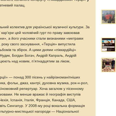
втневий палац.
льний колектив для української музичної культури. За
ї кар’єри цей чоловічий гурт по праву завоював
їни», а його учасники стали визнаними «метрами
о, року свого заснування, «Терція» випустила
бомів та збірок. А цими днями «піккардійці»
удик, Богдан Богач, Андрій Капраль, Андрій
юють над новим, п’ятнадцятим за ліком,
ерції» — понад 300 пісень у найрізноманітніших
ика, фольк, джаз, кантрі, духовна музика, рок-н-рол,
раїномовний репертуар. Хоча загалом у пісенному
!) мовами. Не менше вражає й географія виступів
ехія, Іспанія, Італія, Франція, Канада, США,
навіть Сингапур. У 2008-му році вокальна формація
ультурно-мистецької нагороди — Національної