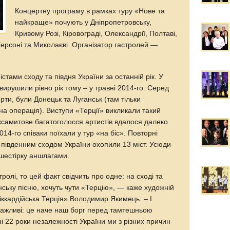
Концертну програму в рамках туру «Нове та
найкраще» почують у Дніпропетровську,
Кривому Розі, Кіровограді, Олександрії, Полтаві,
Херсоні та Миколаєві. Організатор гастролей —
істами сходу та півдня України за останній рік. У
вирушили рівно рік тому – у травні 2014-го. Серед
ерти, були Донецьк та Луганськ (там тільки
а операція). Виступи «Терції» викликали такий
ксамитове багатоголосся артистів вдалося далеко
014-го співаки поїхали у тур «на біс». Повторні
ї» південним сходом України охопили 13 міст. Усюди
 шестірку аншлагами.
тролі, то цей факт свідчить про одне: на сході та
їнську пісню, хочуть чути «Терцію», — каже художній
іккардійська Терція» Володимир Якимець. – І
 важливі: це наче наш борг перед тамтешньою
ні 22 роки незалежності України ми з різних причин