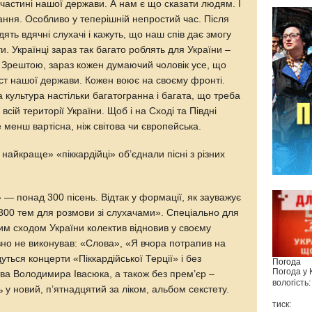
й частині нашої держави. А нам є що сказати людям. І
ання. Особливо у теперішній непростий час. Після
дять вдячні слухачі і кажуть, що наш спів дає змогу
и. Українці зараз так багато роблять для України –
… Зрештою, зараз кожен думаючий чоловік усе, що
ист нашої держави. Кожен воює на своєму фронті.
а культура настільки багатогранна і багата, що треба
всій території України. Щоб і на Сході та Півдні
менш вартісна, ніж світова чи європейська.
найкраще» «піккардійці» об’єднали пісні з різних
» — понад 300 пісень. Відтак у формації, як зауважує
00 тем для розмови зі слухачами». Спеціально для
им сходом України колектив відновив у своєму
авно не виконував: «Слова», «Я вчора потрапив на
ться концерти «Піккардійської Терції» і без
Погода
Погода у
ства Володимира Івасюка, а також без прем’єр –
вологість:
ть у новий, п’ятнадцятий за ліком, альбом секстету.
тиск: