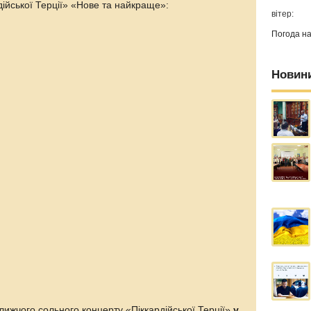
дійської Терції» «Нове та найкраще»:
вітер:
Погода н
Новин
ближчого сольного концерту «Піккардійської Терції»
у