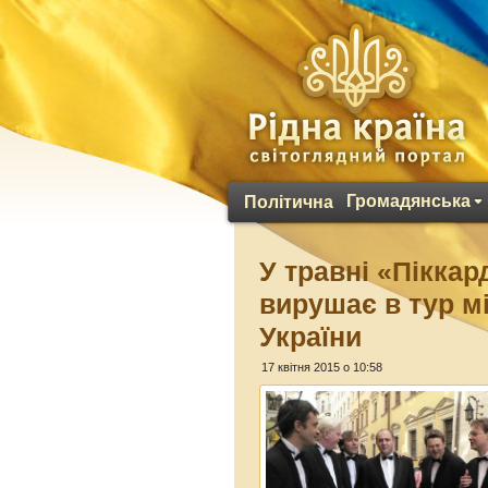
Громадянська
Політична
У травні «Піккар
вирушає в тур м
України
17 квітня 2015 о 10:58