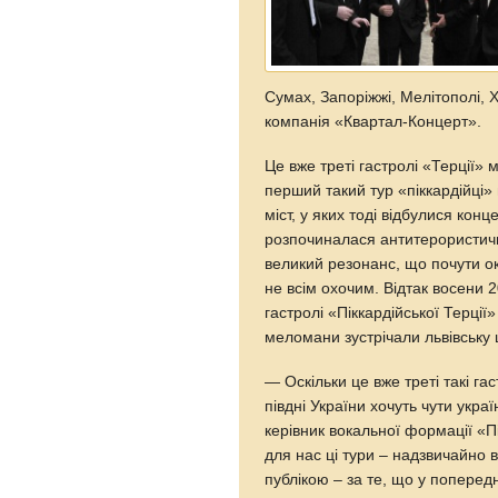
Сумах, Запоріжжі, Мелітополі, 
компанія «Квартал-Концерт».
Це вже треті гастролі «Терції» м
перший такий тур «піккардійці» 
міст, у яких тоді відбулися конц
розпочиналася антитерористичн
великий резонанс, що почути о
не всім охочим. Відтак восени 2
гастролі «Піккардійської Терці
меломани зустрічали львівську
— Оскільки це вже треті такі гас
півдні України хочуть чути укра
керівник вокальної формації «П
для нас ці тури – надзвичайно
публікою – за те, що у поперед