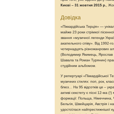
Києві – 31 жовтня 2015 р.
, Жо
Довідка
«Піккардійська Терція» — уніка
майже 23 роки стрімкої пісенно
звання «музичної легенди Укра
акапельного співу». Від 1992-г
чотирнадцять різножанрових аль
(Володимир Якимець, Ярослав Н
Шавала та Роман Турянин) прац
студійним альбомом.
У репертуарі «Піккардійської Т
музичних стилях: поп, рок, клас
блюз… На 95 відсотків це – ук
активі секстету є пісні 12-ма (
формації: Польща, Німеччина, Ч
Бельгія, Швейцарія, Австрія і 
удостоїлася найпрестижнішої к