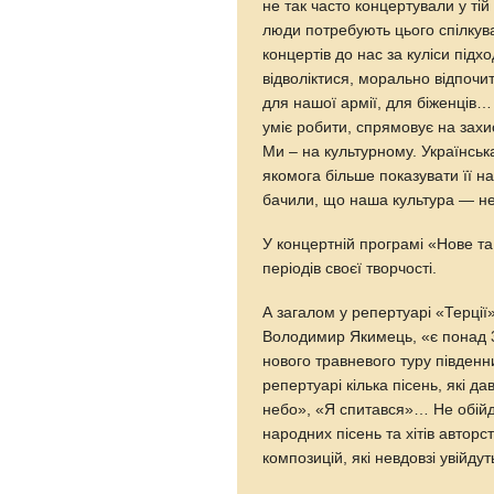
не так часто концертували у ті
люди потребують цього спілкув
концертів до нас за куліси підхо
відволіктися, морально відпочит
для нашої армії, для біженців
уміє робити, спрямовує на зах
Ми – на культурному. Українськ
якомога більше показувати її на 
бачили, що наша культура — не 
У концертній програмі «Нове та 
періодів своєї творчості.
А загалом у репертуарі «Терції
Володимир Якимець, «є понад 3
нового травневого туру південн
репертуарі кілька пісень, які д
небо», «Я спитався»… Не обійду
народних пісень та хітів автор
композицій, які невдовзі увійду