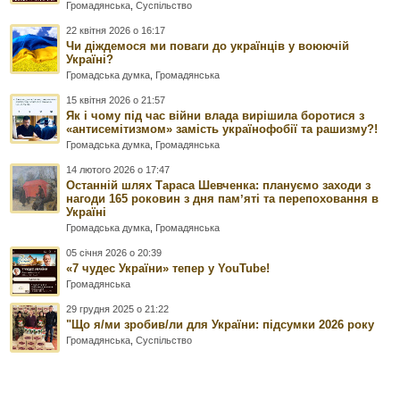
Громадянська
,
Суспільство
22 квітня 2026 о 16:17
Чи діждемося ми поваги до українців у воюючій
Україні?
Громадська думка
,
Громадянська
15 квітня 2026 о 21:57
Як і чому під час війни влада вирішила боротися з
«антисемітизмом» замість українофобії та рашизму?!
Громадська думка
,
Громадянська
14 лютого 2026 о 17:47
Останній шлях Тараса Шевченка: плануємо заходи з
нагоди 165 роковин з дня памʼяті та перепоховання в
Україні
Громадська думка
,
Громадянська
05 січня 2026 о 20:39
«7 чудес України» тепер у YouTube!
Громадянська
29 грудня 2025 о 21:22
"Що я/ми зробив/ли для України: підсумки 2026 року
Громадянська
,
Суспільство