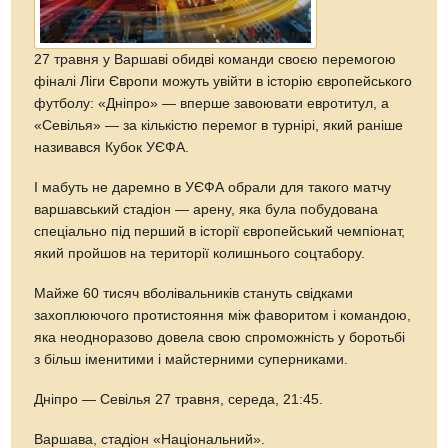
27 травня у Варшаві обидві команди своєю перемогою
фіналі Ліги Європи можуть увійти в історію європейського
футболу: «Дніпро» — вперше завоювати евротитул, а
«Севілья» — за кількістю перемог в турнірі, який раніше
називався Кубок УЄФА.
І мабуть не даремно в УЄФА обрали для такого матчу
варшавський стадіон — арену, яка була побудована
спеціально під перший в історії європейський чемпіонат,
який пройшов на території колишнього соцтабору.
Майже 60 тисяч вболівальників стануть свідками
захоплюючого протистояння між фаворитом і командою,
яка неодноразово довела свою спроможність у боротьбі
з більш іменитими і майстерними суперниками.
Дніпро — Севілья 27 травня, середа, 21:45.
Варшава, стадіон «Національний».