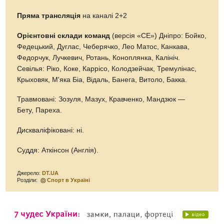
Пряма трансляція
на каналі 2+2
Орієнтовні склади команд
(версія «СЕ») Дніпро: Бойко,
Федецький, Дуглас, Чеберячко, Лео Матос, Канкава,
Федорчук, Лучкевич, Ротань, Коноплянка, Калініч.
Севілья: Ріко, Коке, Каррісо, Колодзейчак, Тремулінас,
Крыховяк, М'яка Біа, Відаль, Банега, Витоло, Бакка.
Травмовані: Зозуля, Мазух, Кравченко, Мандзюк —
Бету, Пареха.
Дискваліфіковані: ні.
Суддя: Аткінсон (Англія).
Джерело:
DT.UA
Розділи:
Спорт в Україні