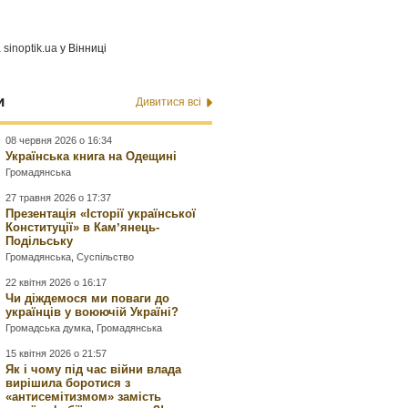
а
sinoptik.ua
у Вінниці
и
Дивитися всі
08 червня 2026 о 16:34
Українська книга на Одещині
Громадянська
27 травня 2026 о 17:37
Презентація «Історії української
Конституції» в Камʼянець-
Подільську
Громадянська
,
Суспільство
22 квітня 2026 о 16:17
Чи діждемося ми поваги до
українців у воюючій Україні?
Громадська думка
,
Громадянська
15 квітня 2026 о 21:57
Як і чому під час війни влада
вирішила боротися з
«антисемітизмом» замість