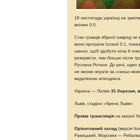
18 листопада українці не зуміли
внічию 0:0.
Стан гравців збірної навряд ч
вони програли Іспанії 0:1, пок
шанси, щоб здобути хоча б очк
резервісти, тим більше після т
Руслана Ротаня. До речі, один 
не зможе зіграти за «синьо-жов
видаленню апендикса.
Україна — Латвія
31 березня, 
Львів, стадіон «Арена Львів».
Пряма трансляція
на каналі Ук
Орієнтовний склад
(версія fo
Ракицький, Морозюк — Рибалка