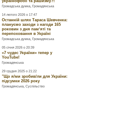
українофобії та рашизму?!
Громадська думка
,
Громадянська
14 лютого 2026 о 17:47
Останній шлях Тараса Шевченка:
плануємо заходи з нагоди 165
роковин з дня памʼяті та
перепоховання в Україні
Громадська думка
,
Громадянська
05 січня 2026 о 20:39
«7 чудес України» тепер у
YouTube!
Громадянська
29 грудня 2025 о 21:22
"Що я/ми зробив/ли для України:
підсумки 2026 року
Громадянська
,
Суспільство