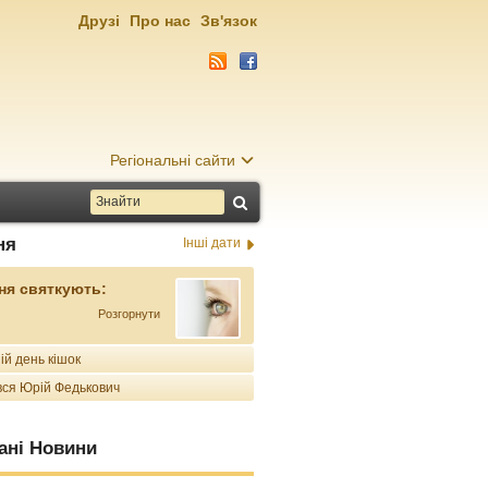
Друзі
Про нас
Зв'язок
Регіональні сайти
ня
Інші дати
ня святкують:
Розгорнути
ій день кішок
ся Юрій Федькович
ані Новини