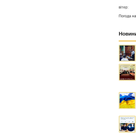
вітер:
Погода н
Новин