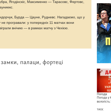
убра, Ягодінскіс, Максименко — Тарасовс, Фертовс,
ауниекс.
Сидорчук, Бурда — Цауне, Рудневс. Нагадаємо, що у
у не програвали: у попередніх 11 матчах вони
зіграли внічию — в рамках матчу з Чехією.
Погода
Погода у
вологість:
тиск: