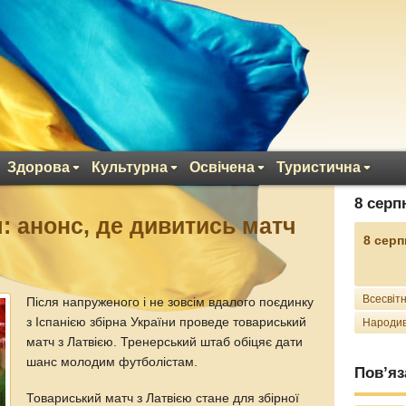
Здорова
Культурна
Освічена
Туристична
8 серп
: анонс, де дивитись матч
8 серп
Всесвітн
Після напруженого і не зовсім вдалого поєдинку
з Іспанією збірна України проведе товариський
Народив
матч з Латвією. Тренерський штаб обіцяє дати
шанс молодим футболістам.
Пов’яз
Товариський матч з Латвією стане для збірної