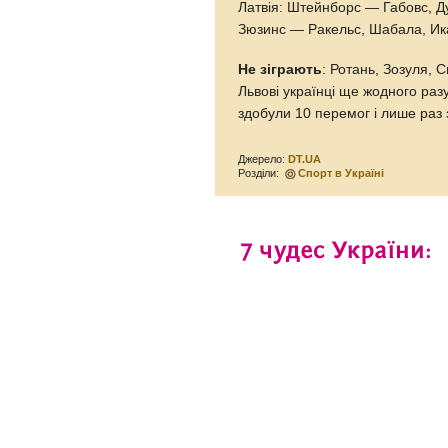
Латвія: Штейнборс — Габовс, Д
Зюзинс — Ракельс, Шабала, Ик
Не зіграють
: Ротань, Зозуля, 
Львові українці ще жодного раз
здобули 10 перемог і лише раз 
Джерело:
DT.UA
Розділи:
Спорт в Україні