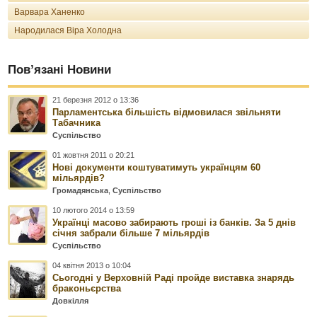
Варвара Ханенко
Народилася Віра Холодна
Пов’язані Новини
21 березня 2012 о 13:36
Парламентська більшість відмовилася звільняти
Табачника
Суспільство
01 жовтня 2011 о 20:21
Нові документи коштуватимуть українцям 60
мільярдів?
Громадянська
,
Суспільство
10 лютого 2014 о 13:59
Українці масово забирають гроші із банків. За 5 днів
січня забрали більше 7 мільярдів
Суспільство
04 квітня 2013 о 10:04
Сьогодні у Верховній Раді пройде виставка знарядь
браконьєрства
Довкілля