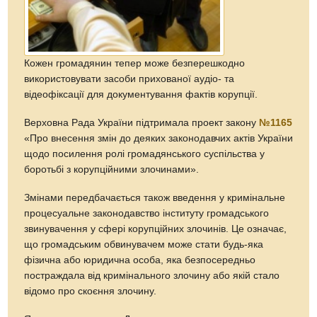
Кожен громадянин тепер може безперешкодно
використовувати засоби прихованої аудіо- та
відеофіксації для документування фактів корупції.
Верховна Рада України підтримала проект закону
№1165
«Про внесення змін до деяких законодавчих актів України
щодо посилення ролі громадянського суспільства у
боротьбі з корупційними злочинами».
Змінами передбачається також введення у кримінальне
процесуальне законодавство інституту громадського
звинувачення у сфері корупційних злочинів. Це означає,
що громадським обвинувачем може стати будь-яка
фізична або юридична особа, яка безпосередньо
постраждала від кримінального злочину або якій стало
відомо про скоєння злочину.