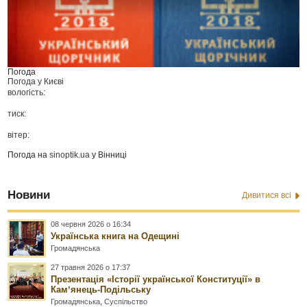
Погода
Погода у
Києві
вологість:
тиск:
вітер:
Погода на
sinoptik.ua
у Вінниці
Новини
Дивитися всі
08 червня 2026 о 16:34
Українська книга на Одещині
Громадянська
27 травня 2026 о 17:37
Презентація «Історії української Конституції» в
Камʼянець-Подільську
Громадянська
,
Суспільство