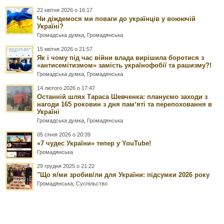
22 квітня 2026 о 16:17
Чи діждемося ми поваги до українців у воюючій
Україні?
Громадська думка
,
Громадянська
15 квітня 2026 о 21:57
Як і чому під час війни влада вирішила боротися з
«антисемітизмом» замість українофобії та рашизму?!
Громадська думка
,
Громадянська
14 лютого 2026 о 17:47
Останній шлях Тараса Шевченка: плануємо заходи з
нагоди 165 роковин з дня памʼяті та перепоховання в
Україні
Громадська думка
,
Громадянська
05 січня 2026 о 20:39
«7 чудес України» тепер у YouTube!
Громадянська
29 грудня 2025 о 21:22
"Що я/ми зробив/ли для України: підсумки 2026 року
Громадянська
,
Суспільство