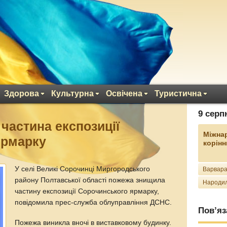
Здорова
Культурна
Освічена
Туристична
9 серп
 частина експозиції
Міжна
ярмарку
корінн
У селі Великі Сорочинці Миргородського
Варвара
району Полтавської області пожежа знищила
Народил
частину експозиції Сорочинського ярмарку,
повідомила прес-служба облуправління ДСНС.
Пов’яз
Пожежа виникла вночі в виставковому будинку.