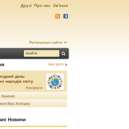
Друзі
Про нас
Зв'язок
Регіональні сайти
ня
Інші дати
родний день
их народів світу
Розгорнути
 Ханенко
ася Віра Холодна
ані Новини