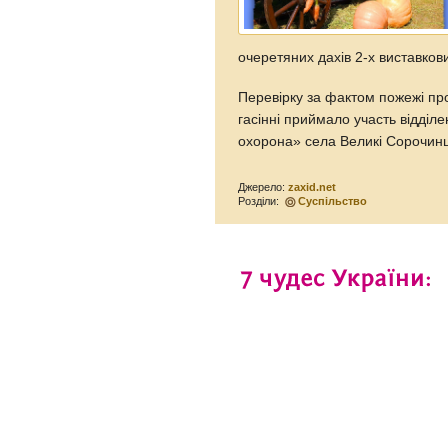
очеретяних дахів 2-х виставкови
Перевірку за фактом пожежі про
гасінні приймало участь відділ
охорона» села Великі Сорочинц
Джерело:
zaxid.net
Розділи:
Суспільство