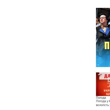
Погода
Погода у
вологість: