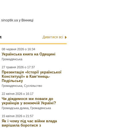
а
sinoptik.ua
у Вінниці
и
Дивитися всі
08 червня 2026 о 16:34
Українська книга на Одещині
Громадянська
27 травня 2026 о 17:37
Презентація «Історії української
Конституції» в Камʼянець-
Подільську
Громадянська
,
Суспільство
22 квітня 2026 о 16:17
Чи діждемося ми поваги до
українців у воюючій Україні?
Громадська думка
,
Громадянська
15 квітня 2026 о 21:57
Як і чому під час війни влада
вирішила боротися з