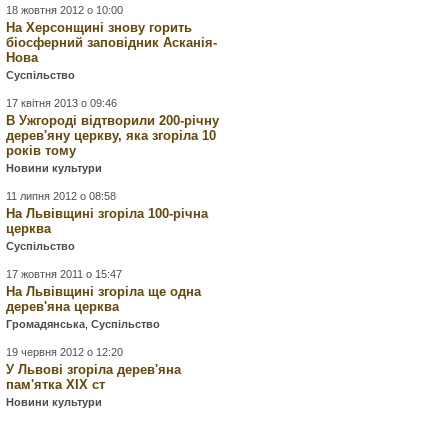
18 жовтня 2012 о 10:00
На Херсонщині знову горить
біосферний заповідник Асканія-
Нова
Суспільство
17 квітня 2013 о 09:46
В Ужгороді відтворили 200-річну
дерев'яну церкву, яка згоріла 10
років тому
Новини культури
11 липня 2012 о 08:58
На Львівщині згоріла 100-річна
церква
Суспільство
17 жовтня 2011 о 15:47
На Львівщині згоріла ще одна
дерев'яна церква
Громадянська
,
Суспільство
19 червня 2012 о 12:20
У Львові згоріла дерев'яна
пам'ятка ХІХ ст
Новини культури