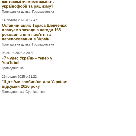
«антисемітизмом» замість
українофобії та рашизму?!
Громадська думка
,
Громадянська
14 лютого 2026 о 17:47
Останній шлях Тараса Шевченка:
плануємо заходи з нагоди 165
роковин з дня памʼяті та
перепоховання в Україні
Громадська думка
,
Громадянська
05 січня 2026 о 20:39
«7 чудес України» тепер у
YouTube!
Громадянська
29 грудня 2025 о 21:22
"Що я/ми зробив/ли для України:
підсумки 2026 року
Громадянська
,
Суспільство