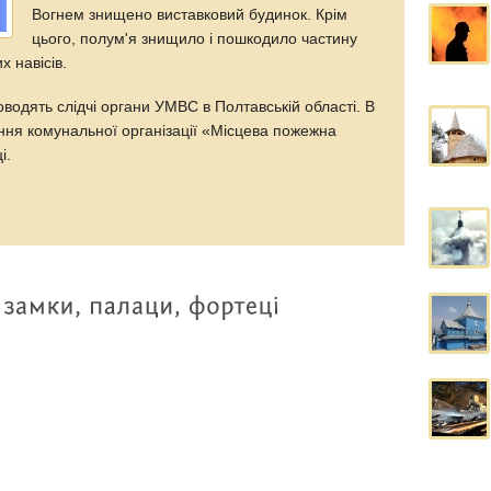
Вогнем знищено виставковий будинок. Крім
цього, полум'я знищило і пошкодило частину
х навісів.
водять слідчі органи УМВС в Полтавській області. В
ення комунальної організації «Місцева пожежна
і.