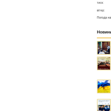
тиск:
вітер:
Погода н
Новин