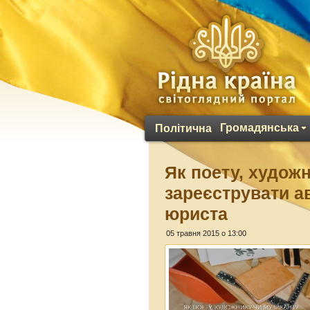
Громадянська
Політична
Як поету, худож
зареєструвати а
юриста
05 травня 2015 о 13:00