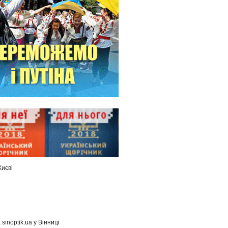
Києві
а
sinoptik.ua
у Вінниці