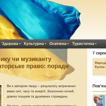
Здорова
Культурна
Освічена
Туристична
7 серп
нику чи музиканту
Народ
вторське право: поради
Куліш
Пов’яз
Ви є автором твору – результату затрачених
вами сил, часу та енергії, безсонних ночей,
довгих пошуків та душевних страждань.
На жаль, досить часто люди з корисливих чи