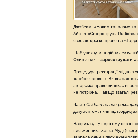
Джобсом, «Новим каналом» та «
Айс та «Creep» групи Radiohea
своє авторське право на «Гаррі 
Щоб уникнути подібних ситуацій,
Один з них –
зареєструвати а
Процедура реєстрації згідно з 
та обов’язковою. Ви вважаєтесь 
авторське право виникає внаслі
не потрібна. Навіщо взагалі ре
Часто
Свідоцтво про реєстрац
документом, який підтверджува
Наприклад, у першому сезоні сер
письменника Хенка Муді (якого 
забрала один з двох екземплярі