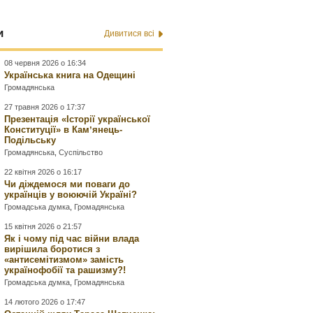
и
Дивитися всі
08 червня 2026 о 16:34
Українська книга на Одещині
Громадянська
27 травня 2026 о 17:37
Презентація «Історії української
Конституції» в Камʼянець-
Подільську
Громадянська
,
Суспільство
22 квітня 2026 о 16:17
Чи діждемося ми поваги до
українців у воюючій Україні?
Громадська думка
,
Громадянська
15 квітня 2026 о 21:57
Як і чому під час війни влада
вирішила боротися з
«антисемітизмом» замість
українофобії та рашизму?!
Громадська думка
,
Громадянська
14 лютого 2026 о 17:47