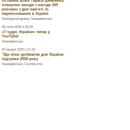
Останній шлях Тараса Шевченка:
плануємо заходи з нагоди 165
роковин з дня памʼяті та
перепоховання в Україні
Громадська думка
,
Громадянська
05 січня 2026 о 20:39
«7 чудес України» тепер у
YouTube!
Громадянська
29 грудня 2025 о 21:22
"Що я/ми зробив/ли для України:
підсумки 2026 року
Громадянська
,
Суспільство