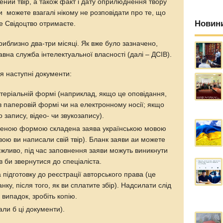
ий твір, а також факт і дату оприлюднення твору
ви можете взагалі нікому не розповідати про те, що
Новин
е Свідоцтво отримаєте.
иблизно два-три місяці. Як вже було зазначено,
на служба інтелектуальної власності (далі – ДСІВ).
я наступні документи:
теріальній формі (наприклад, якщо це оповідання,
в паперовій формі чи на електронному носії; якщо
о запису, відео- чи звукозапису).
леною формою складена заява українською мовою
вою ви написали свій твір). Бланк заяви аи можете
ожливо, під час заповнення заяви можуть виникнути
в би звернутися до спеціаліста.
 підготовку до реєстрації авторського права (це
анку, після того, як ви сплатите збір). Надсилати слід
 випадок, зробіть копію.
али б ці документи).