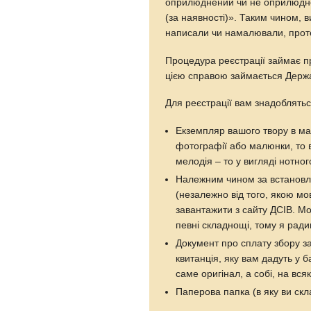
оприлюднений чи не оприлюднен
(за наявності)». Таким чином, 
написали чи намалювали, прот
Процедура реєстрації займає пр
цією справою займається Держав
Для реєстрації вам знадоблятьс
Екземпляр вашого твору в ма
фотографії або малюнки, то 
мелодія – то у вигляді нотног
Належним чином за встанов
(незалежно від того, якою мо
завантажити з сайту ДСІВ. М
певні складнощі, тому я ради
Документ про сплату збору за
квитанція, яку вам дадуть у б
саме оригінал, а собі, на всяк
Паперова папка (в яку ви скл