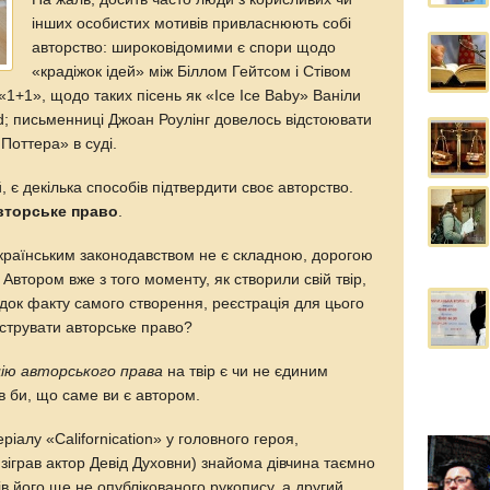
інших особистих мотивів привласнюють собі
авторство: широковідомими є спори щодо
«крадіжок ідей» між Біллом Гейтсом і Стівом
1+1», щодо таких пісень як «Ice Ice Baby» Ваніли
d; письменниці Джоан Роулінг довелось відстоювати
Поттера» в суді.
 є декілька способів підтвердити своє авторство.
вторське право
.
українським законодавством не є складною, дорогою
Автором вже з того моменту, як створили свій твір,
док факту самого створення, реєстрація для цього
єструвати авторське право?
ію авторського права
на твір є чи не єдиним
в би, що саме ви є автором.
іалу «Californication» у головного героя,
зіграв актор Девід Духовни) знайома дівчина таємно
в його ще не опублікованого рукопису, а другий