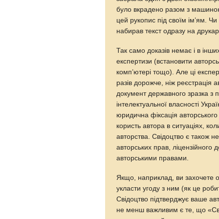
було вкрадено разом з машиною
цей рукопис під своїм ім’ям. Чи
набирав текст одразу на друкар
Так само доказів немає і в інш
експертизи (встановити авторсь
комп’ютері тощо). Але ці експе
разів дорожче, ніж реєстрація 
документ державного зразка з 
інтелектуальної власності Укра
юридична фіксація авторського
користь автора в ситуаціях, ко
авторства. Свідоцтво є також н
авторських прав, ліцензійного 
авторськими правами.
Якщо, наприклад, ви захочете оп
укласти угоду з ним (як це робит
Свідоцтво підтверджує ваше авт
не менш важливим є те, що «Сві