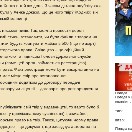
 Хенка в той же день. З часом дівчина опублікувала
 були у Хенка докази, що це його твір? Жодних: він
ській машинці.
их письменників. Так, можна провести дорогі
кий стиль, встановити, чи були файли з твором на
ртизи будуть коштувати майже в 500 (і це не жарт)
авторського права. Свідоцтво – це офіційний
печаткою та підписом Голови Державної служби
їни (саме цей орган займається реєстрацією),
 права. Факт реєстрації може бути використаний на
ли має місце спір про встановлення
еобхідним додатком до договору передачі
договору чи ліцензії – договорів про розпорядження
Погода
Погода у
вологість:
ублікувати свій твір у видавництві, то варто було б
тиск:
ься у цивілізованому суспільстві) і, звичайно,
орське право на твір. Також, цитуючи норму права,
вітер:
доцтво – це документ, що засвідчує авторство на
Погода н