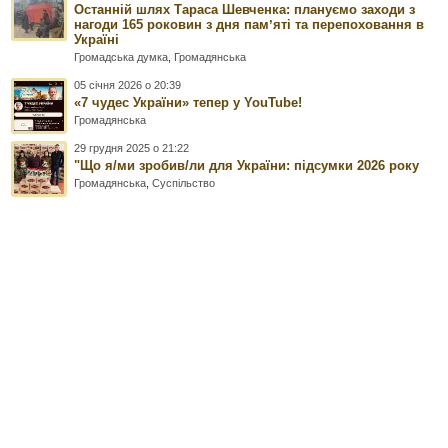
Останній шлях Тараса Шевченка: плануємо заходи з
нагоди 165 роковин з дня памʼяті та перепоховання в
Україні
Громадська думка
,
Громадянська
05 січня 2026 о 20:39
«7 чудес України» тепер у YouTube!
Громадянська
29 грудня 2025 о 21:22
"Що я/ми зробив/ли для України: підсумки 2026 року
Громадянська
,
Суспільство