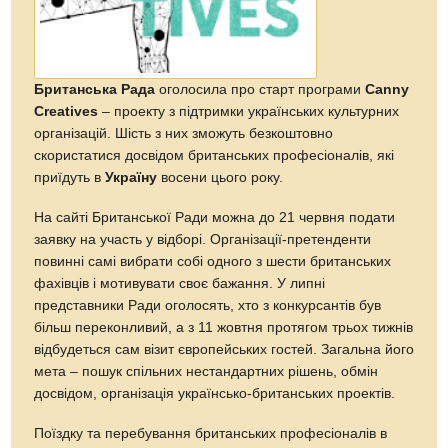
Британська Рада
оголосила про старт програми
Canny
Creatives
– проекту з підтримки українських культурних
організацій. Шість з них зможуть безкоштовно
скористатися досвідом британських професіоналів, які
приїдуть в
Україну
восени цього року.
На сайті Британської Ради можна до 21 червня подати
заявку на участь у відборі. Організації-претенденти
повинні самі вибрати собі одного з шести британських
фахівців і мотивувати своє бажання. У липні
представники Ради оголосять, хто з конкурсантів був
більш переконливий, а з 11 жовтня протягом трьох тижнів
відбудеться сам візит європейських гостей. Загальна його
мета – пошук спільних нестандартних рішень, обмін
досвідом, організація українсько-британських проектів.
Поїздку та перебування британських професіоналів в