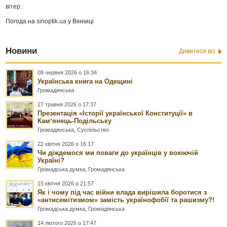
вітер:
Погода на
sinoptik.ua
у Вінниці
Новини
Дивитися всі
08 червня 2026 о 16:34
Українська книга на Одещині
Громадянська
27 травня 2026 о 17:37
Презентація «Історії української Конституції» в
Камʼянець-Подільську
Громадянська
,
Суспільство
22 квітня 2026 о 16:17
Чи діждемося ми поваги до українців у воюючій
Україні?
Громадська думка
,
Громадянська
15 квітня 2026 о 21:57
Як і чому під час війни влада вирішила боротися з
«антисемітизмом» замість українофобії та рашизму?!
Громадська думка
,
Громадянська
14 лютого 2026 о 17:47