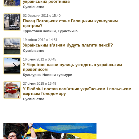
українських робітників
Суспільство
02 березня 2011 о 15:40
Палац Потоцьких стане Галицьким культурним
центром?
Туристичні новини
,
Туристична
19 квітня 2012 о 14:51
Українським в’язням будуть платити пенсії?
Суспільство
16 січня 2012 о 08:45
У Чернігові назви вулиць узгодять з українським
правописом
Культурна
,
Новини культури
27 січня 2015 о 13:49
У Любліні постав пам'ятник українським і польським
жертвам Голодомору
Суспільство