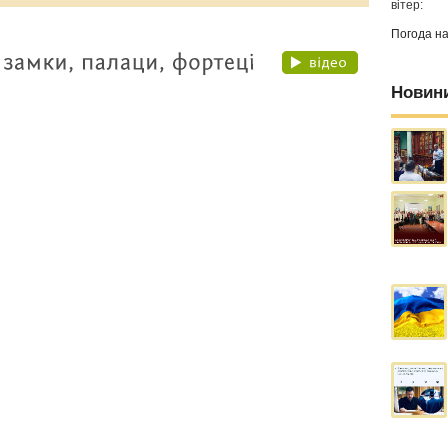
вітер:
Погода н
Новин