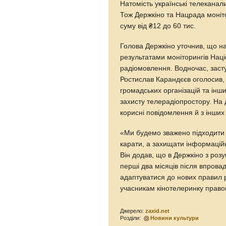
Натомість українські телеканал
Тож Держкіно та Нацрада моніт
суму від ₴12 до 60 тис.
Голова Держкіно уточнив, що н
результатами моніторингів Наці
радіомовлення. Водночас, засту
Ростислав Карандєєв оголосив,
громадських організацій та ін
захисту телерадіопростору. На 
корисні повідомлення й з інших
«Ми будемо зважено підходити
карати, а захищати інформацій
Він додав, що в Держкіно з ро
перші два місяців після впрова
адаптуватися до нових правил р
учасникам кінотелеринку право
Джерело:
zaxid.net
Розділи:
Новини культури