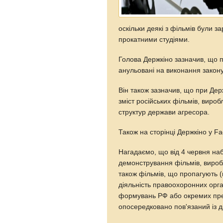
оскільки деякі з фільмів були за
прокатними студіями.
Голова Держкіно зазначив, що п
анульовані на виконання закону
Він також зазначив, що при Дер
зміст російських фільмів, виро
структур держави агресора.
Також на сторінці Держкіно у F
Нагадаємо, що від 4 червня наб
демонстрування фільмів, виро
також фільмів, що пропагують 
діяльність правоохоронних орга
формувань РФ або окремих пред
опосередковано пов'язаний із д