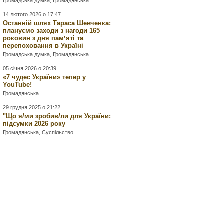
Громадська думка
,
Громадянська
14 лютого 2026 о 17:47
Останній шлях Тараса Шевченка:
плануємо заходи з нагоди 165
роковин з дня памʼяті та
перепоховання в Україні
Громадська думка
,
Громадянська
05 січня 2026 о 20:39
«7 чудес України» тепер у
YouTube!
Громадянська
29 грудня 2025 о 21:22
"Що я/ми зробив/ли для України:
підсумки 2026 року
Громадянська
,
Суспільство