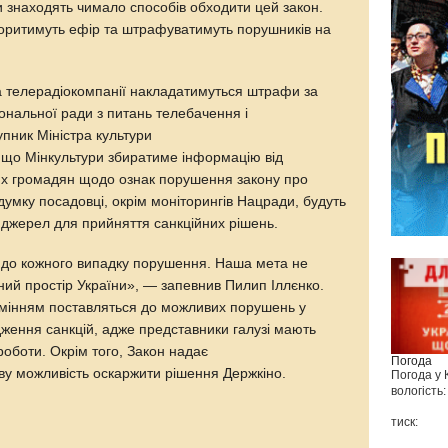
и знаходять чимало способів обходити цей закон.
оритимуть ефір та штрафуватимуть порушників на
а телерадіокомпанії накладатимуться штрафи за
ональної ради з питань телебачення і
пник Міністра культури
 що Мінкультури збиратиме інформацію від
ших громадян щодо ознак порушення закону про
думку посадовці, окрім моніторингів Нацради, будуть
 джерел для прийняття санкційних рішень.
 до кожного випадку порушення. Наша мета не
ний простір України», — запевнив Пилип Іллєнко.
зумінням поставляться до можливих порушень у
дження санкцій, адже представники галузі мають
оботи. Окрім того, Закон надає
Погода
ву можливість оскаржити рішення Держкіно.
Погода у
вологість:
тиск: