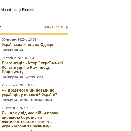
а
sinoptik.ua
у Вінниці
и
Дивитися всі
08 червня 2026 о 16:34
Українська книга на Одещині
Громадянська
27 травня 2026 о 17:37
Презентація «Історії української
Конституції» в Камʼянець-
Подільську
Громадянська
,
Суспільство
22 квітня 2026 о 16:17
Чи діждемося ми поваги до
українців у воюючій Україні?
Громадська думка
,
Громадянська
15 квітня 2026 о 21:57
Як і чому під час війни влада
вирішила боротися з
«антисемітизмом» замість
українофобії та рашизму?!