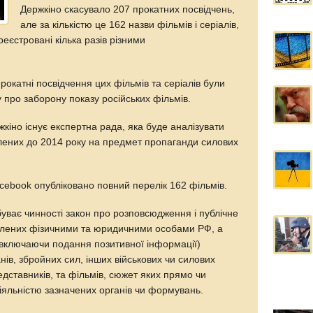
Держкіно скасувало 207 прокатних посвідчень,
але за кількістю це 162 назви фільмів і серіалів,
реєстровані кілька разів різними
рокатні посвідчення цих фільмів та серіалів були
 про заборону показу російських фільмів.
жкіно існує експертна рада, яка буде аналізувати
блених до 2014 року на предмет пропаганди силових
acebook опубліковано повний перелік 162 фільмів.
уває чинності закон про розповсюдження і публічне
блених фізичними та юридичними особами РФ, а
(включаючи подання позитивної інформації)
нів, збройних сил, інших військових чи силових
ставників, та фільмів, сюжет яких прямо чи
іяльністю зазначених органів чи формувань.