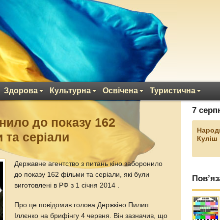
Здорова
Культурна
Освічена
Туристична
7 серп
нило до показу 162
Народ
 та серіали
Куліш
Державне агентство з питань кіно заборонило
до показу 162 фільми та серіали, які були
Пов’яз
виготовлені в РФ з 1 січня 2014 .
Про це повідомив голова Держкіно Пилип
Іллєнко на брифінгу 4 червня. Він зазначив, що