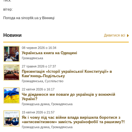
тиск:
вітер:
Погода на
sinoptik.ua
у Вінниці
Новини
Дивитися всі
08 червня 2026 о 16:34
Українська книга на Одещині
Громадянська
27 травня 2026 о 17:37
Презентація «Історії української Конституції» в
Камʼянець-Подільську
Громадянська
,
Суспільство
22 квітня 2026 о 16:17
Чи діждемося ми поваги до українців у воюючій
Україні?
Громадська думка
,
Громадянська
15 квітня 2026 о 21:57
Як і чому під час війни влада вирішила боротися з
«антисемітизмом» замість українофобії та рашизму?!
Громадська думка
,
Громадянська