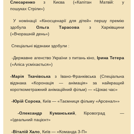
Слесаренко
з Києва («Капітан Матвій: у
пошуках Стріли»)
У номінації «Кіносценарії для дітей» першу премію
здобула
Ольга Тарасова
з Харківщини
(«Вчорашній день»)
Спеціальні відзнаки здобули :
-Державне агенство України з питань кіно,
Ірина
Тетера
(«Аліса усміхається»)
-Марія Ткачівська
з Івано-Франківська (Спеціальна
відзнака «Коронація — анімація» за найкращий
короткометражний анімаційний фільм) — «Цокає час»
-Юрій Сорока
, Київ — «Таємниця фільму «Арсенал»»
-Олександр
Куманський
, Кіровоград —
«Ідеальний пацієнт»
-Віталій Хало
, Київ — «Команда 3-П»