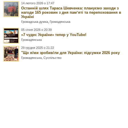
14 лютого 2026 о 17:47
Останній шлях Тараса Шевченка: плануємо заходи з
нагоди 165 роковин з дня памʼяті та перепоховання в
Україні
Громадська думка
,
Громадянська
05 січня 2026 о 20:39
«7 чудес України» тепер у YouTube!
Громадянська
29 грудня 2025 о 21:22
"Що я/ми зробив/ли для України: підсумки 2026 року
Громадянська
,
Суспільство