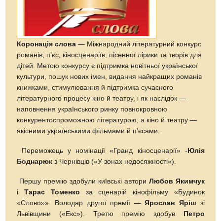
Коронація слова
— Міжнародний літературний конкурс
романів, п’єс, кіносценаріїв, пісенної лірики та творів для
дітей. Метою конкурсу є підтримка новітньої української
культури, пошук нових імен, видання найкращих романів
книжками, стимулювання й підтримка сучасного
літературного процесу кіно й театру, і як наслідок —
наповнення українського ринку повнокровною
конкурентоспроможною літературою, а кіно й театру —
якісними українськими фільмами й п’єсами.
Переможець у номінації «Гранд кіносценарії» -
Юлія
Боднарюк
з Чернівців («У зонах недосяжності»).
Першу премію здобули київські автори
Любов Якимчук
і
Тарас Томенко
за сценарій кінофільму «Будинок
«Слово»». Володар другої премії —
Ярослав Яріш
зі
Львівщини («Екс»). Третю премію здобув
Петро