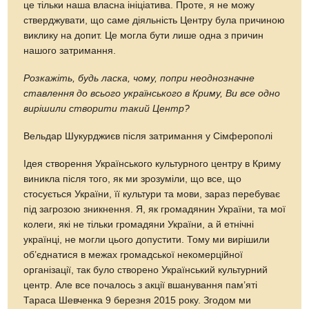
це тільки наша власна ініціатива. Проте, я не можу
стверджувати, що саме діяльність Центру була причиною
виклику на допит. Це могла бути лише одна з причин
нашого затримання.
Розкажіть, будь ласка, чому
,
попри неоднозначне
ставлення до всього українського в Криму, Ви все одно
вирішили створити такий Центр?
Вельдар Шукурджиєв після затримання у Сімферополі
Ідея створення Українського культурного центру в Криму
виникла після того, як ми зрозуміли, що все, що
стосується України, її культури та мови, зараз перебуває
під загрозою зникнення. Я, як громадянин України, та мої
колеги, які не тільки громадяни України, а й етнічні
українці, не могли цього допустити. Тому ми вирішили
об’єднатися в межах громадської некомерційної
організації, так було створено Український культурний
центр. Але все почалось з акції вшанування пам’яті
Тараса Шевченка 9 березня 2015 року. Згодом ми