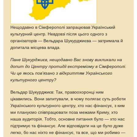
Нещодавно в Сімферополі запрацював Український
культурний центр. Невдовзі після цього одного з
організаторів — Вельдара Шукурджиєва — затримала й
допитала місцева влада.
Пане Шукурджиєв, нещодавно Вас знову викликали на
допит до Центру протидії екстремізму в Сімферополі.
Чи це якось пов’язано з відкриттям Українського
культурного центру?
Вельдар Шукурджиєв: Так, правоохоронці ним
цікавились. Вони запитували, в чому полягає суть роботи
Українського культурного центру, хто нас фінансує, з ким
ми плануємо співпрацювати поза межами Криму, хто
наша аудиторія. Тобто, основне питання було — хто нас
підтримує та фінансує. Але відповідати на це було дуже
легко, бо нас ніхто не фінансує, та все, що ми робимо —