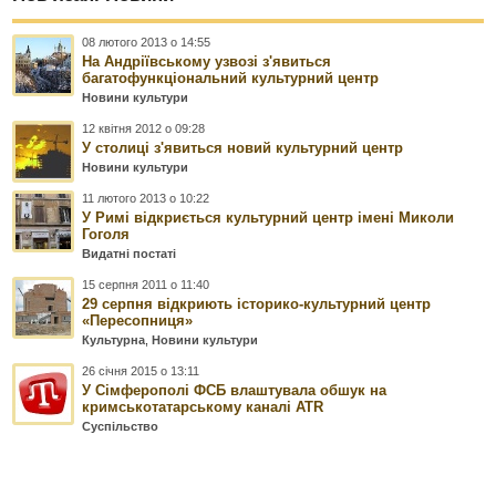
08 лютого 2013 о 14:55
На Андріївському узвозі з'явиться
багатофункціональний культурний центр
Новини культури
12 квітня 2012 о 09:28
У столиці з'явиться новий культурний центр
Новини культури
11 лютого 2013 о 10:22
У Римі відкриється культурний центр імені Миколи
Гоголя
Видатні постаті
15 серпня 2011 о 11:40
29 серпня відкриють історико-культурний центр
«Пересопниця»
Культурна
,
Новини культури
26 січня 2015 о 13:11
У Сімферополі ФСБ влаштувала обшук на
кримськотатарському каналі ATR
Суспільство