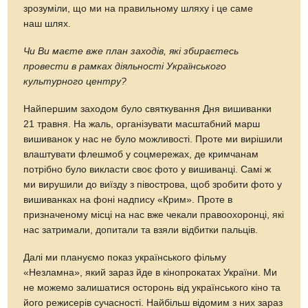
зрозуміли, що ми на правильному шляху і це саме
наш шлях.
Чи Ви маєте вже план заходів, які збираєтесь
провести в рамках діяльності Українського
культурного центру?
Найпершим заходом було святкування Дня вишиванки
21 травня. На жаль, організувати масштабний марш
вишиванок у нас не було можливості. Проте ми вирішили
влаштувати флешмоб у соцмережах, де кримчанам
потрібно було викласти своє фото у вишиванці. Самі ж
ми вирушили до виїзду з півострова, щоб зробити фото у
вишиванках на фоні надпису «Крим». Проте в
призначеному місці на нас вже чекали правоохоронці, які
нас затримали, допитали та взяли відбитки пальців.
Далі ми плануємо показ українського фільму
«Незламна», який зараз йде в кінопрокатах України. Ми
не можемо залишатися осторонь від українського кіно та
його режисерів сучасності. Найбільш відомим з них зараз