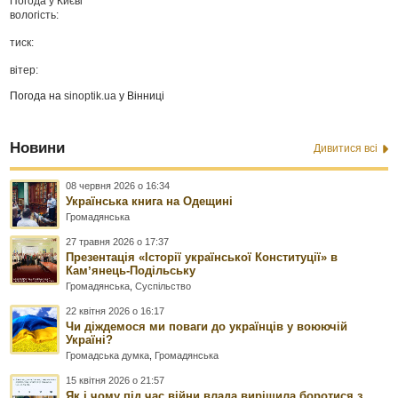
Погода у
Києві
вологість:
тиск:
вітер:
Погода на
sinoptik.ua
у Вінниці
Новини
Дивитися всі
08 червня 2026 о 16:34
Українська книга на Одещині
Громадянська
27 травня 2026 о 17:37
Презентація «Історії української Конституції» в
Камʼянець-Подільську
Громадянська
,
Суспільство
22 квітня 2026 о 16:17
Чи діждемося ми поваги до українців у воюючій
Україні?
Громадська думка
,
Громадянська
15 квітня 2026 о 21:57
Як і чому під час війни влада вирішила боротися з