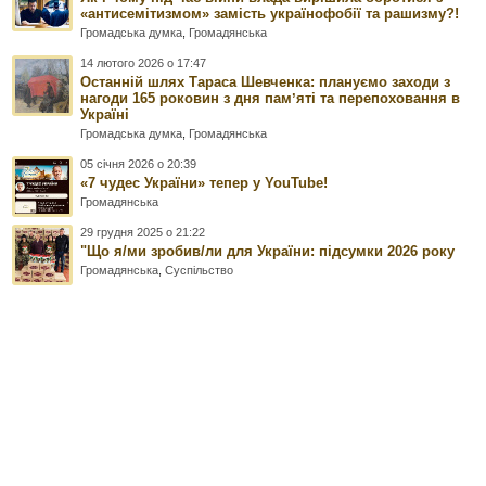
«антисемітизмом» замість українофобії та рашизму?!
Громадська думка
,
Громадянська
14 лютого 2026 о 17:47
Останній шлях Тараса Шевченка: плануємо заходи з
нагоди 165 роковин з дня памʼяті та перепоховання в
Україні
Громадська думка
,
Громадянська
05 січня 2026 о 20:39
«7 чудес України» тепер у YouTube!
Громадянська
29 грудня 2025 о 21:22
"Що я/ми зробив/ли для України: підсумки 2026 року
Громадянська
,
Суспільство