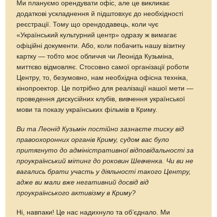
Ми плануємо орендувати офіс, але це викликає
додаткові ускладнення й підштовхує до необхідності
реєстрації. Тому що орендодавець, коли чує
«Український культурний центр» одразу ж вимагає
офіційні документи. Або, коли побачить нашу візитну
картку — тобто моє обличчя чи Леоніда Кузьміна,
миттєво відмовляє. Стосовно самої організації роботи
Центру, то, безумовно, нам необхідна офісна техніка,
кінопроектор. Це потрібно для реалізації нашої мети —
проведення дискусійних клубів, вивчення української
мови та показу українських фільмів в Криму.
Ви та Леонід Кузьмін постійно зазнаєте тиску від
правоохоронних органів Криму, судом вас було
притягнуто до адміністративної відповідальності за
проукраїнський мітинг до роковин Шевченка. Чи ви не
вагались брати участь у діяльності такого Центру,
адже ви мали вже негативний досвід від
проукраїнського активізму в Криму?
Ні, навпаки! Це нас надихнуло та об’єднало. Ми