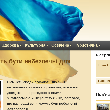
Здорова
Культурна
Освічена
Туристична
6 серп
ть бути небезпечні для
Ілля 
Народив
Більшість людей вважають, що суші —
це живильна низькокалорійна їжа, але нове
дослідження, проведене вченими
Пов’яз
з Ратгерського Університету (США) показало,
що насправді вони можуть бути небезпечні
для здоров’я.