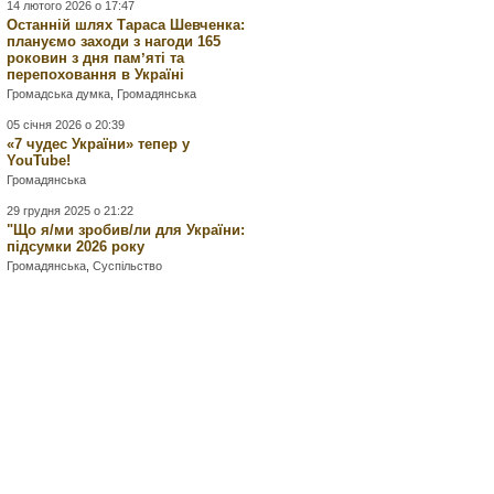
14 лютого 2026 о 17:47
Останній шлях Тараса Шевченка:
плануємо заходи з нагоди 165
роковин з дня памʼяті та
перепоховання в Україні
Громадська думка
,
Громадянська
05 січня 2026 о 20:39
«7 чудес України» тепер у
YouTube!
Громадянська
29 грудня 2025 о 21:22
"Що я/ми зробив/ли для України:
підсумки 2026 року
Громадянська
,
Суспільство