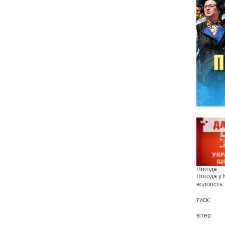
Погода
Погода у
вологість:
тиск:
вітер: