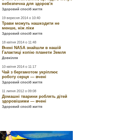
небезпечна для здоров'я
Здоровий спосіб життя
19 вересня 2014 о 10:40
Трави можуть нашкодити не
менше, ніж ліки
Здоровий спосіб життя
18 квітня 2014 о 11:48
Вчені NASA знайшли в нашій
Галактиці копію планети Земля
Довкілля
10 квітня 2014 о 11:17
Чай з бергамотом укріплює
роботу серця — вчені
Здоровий спосіб життя
11 липня 2012 о 09:08
Домашні тварини роблять дітей
здоровішими — вчені
Здоровий спосіб життя