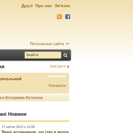
Друзі
Про нас
Зв'язок
Регіональні сайти
ня
Інші дати
Буяльський
Розгорнути
ся Володимир Фатальчук
ані Новини
27 квітня 2013 о 10:06
Вчені встановили, що їзда в метро