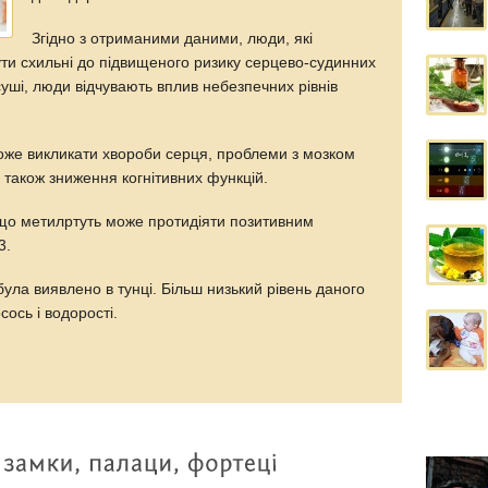
Згідно з отриманими даними, люди, які
ути схильні до підвищеного ризику серцево-судинних
уші, люди відчувають вплив небезпечних рівнів
може викликати хвороби серця, проблеми з мозком
а також зниження когнітивних функцій.
 що метилртуть може протидіяти позитивним
3.
була виявлено в тунці. Більш низький рівень даного
сось і водорості.