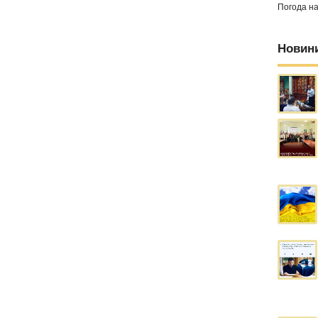
Погода н
Новин