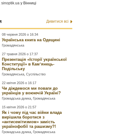
а
sinoptik.ua
у Вінниці
и
Дивитися всі
08 червня 2026 о 16:34
Українська книга на Одещині
Громадянська
27 травня 2026 о 17:37
Презентація «Історії української
Конституції» в Камʼянець-
Подільську
Громадянська
,
Суспільство
22 квітня 2026 о 16:17
Чи діждемося ми поваги до
українців у воюючій Україні?
Громадська думка
,
Громадянська
15 квітня 2026 о 21:57
Як і чому під час війни влада
вирішила боротися з
«антисемітизмом» замість
українофобії та рашизму?!
Громадська думка
,
Громадянська