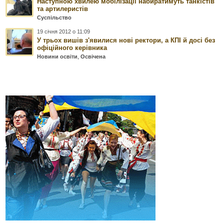
Наступною хвилею мобілізації набиратимуть танкістів
та артилеристів
Суспільство
19 січня 2012 о 11:09
У трьох вишів з'явилися нові ректори, а КПІ й досі без
офіційного керівника
Новини освіти
,
Освічена