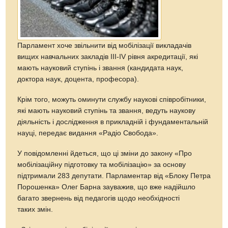
Парламент хоче звільнити від мобілізації викладачів
вищих навчальних закладів ІІІ-ІV рівня акредитації, які
мають науковий ступінь і звання (кандидата наук,
доктора наук, доцента, професора).
Крім того, можуть оминути службу наукові співробітники,
які мають науковий ступінь та звання, ведуть наукову
діяльність і дослідження в прикладній і фундаментальній
науці, передає видання «Радіо Свобода».
У повідомленні йдеться, що ці зміни до закону «Про
мобілізаційну підготовку та мобілізацію» за основу
підтримали 283 депутати. Парламентар від «Блоку Петра
Порошенка» Олег Барна зауважив, що вже надійшло
багато звернень від педагогів щодо необхідності
таких змін.