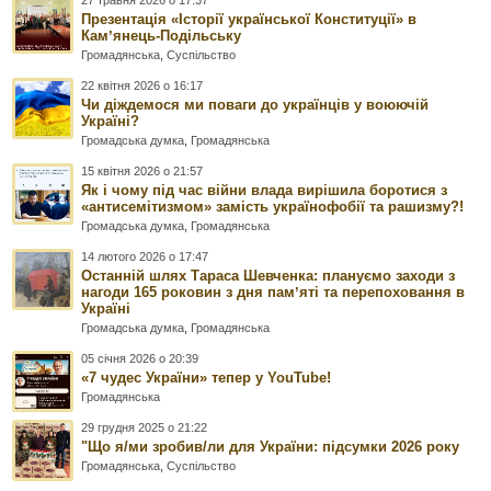
27 травня 2026 о 17:37
Презентація «Історії української Конституції» в
Камʼянець-Подільську
Громадянська
,
Суспільство
22 квітня 2026 о 16:17
Чи діждемося ми поваги до українців у воюючій
Україні?
Громадська думка
,
Громадянська
15 квітня 2026 о 21:57
Як і чому під час війни влада вирішила боротися з
«антисемітизмом» замість українофобії та рашизму?!
Громадська думка
,
Громадянська
14 лютого 2026 о 17:47
Останній шлях Тараса Шевченка: плануємо заходи з
нагоди 165 роковин з дня памʼяті та перепоховання в
Україні
Громадська думка
,
Громадянська
05 січня 2026 о 20:39
«7 чудес України» тепер у YouTube!
Громадянська
29 грудня 2025 о 21:22
"Що я/ми зробив/ли для України: підсумки 2026 року
Громадянська
,
Суспільство