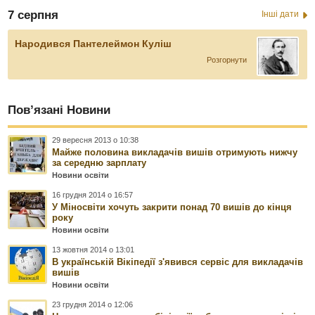
7 серпня
Інші дати
Народився Пантелеймон Куліш
Розгорнути
Пов’язані Новини
29 вересня 2013 о 10:38
Майже половина викладачів вишів отримують нижчу
за середню зарплату
Новини освіти
16 грудня 2014 о 16:57
У Міносвіти хочуть закрити понад 70 вишів до кінця
року
Новини освіти
13 жовтня 2014 о 13:01
В українській Вікіпедії з'явився сервіс для викладачів
вишів
Новини освіти
23 грудня 2014 о 12:06