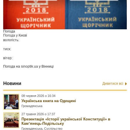
Погода
Погода у
Києві
вологість:
тиск:
вітер:
Погода на
sinoptik.ua
у Вінниці
Новини
Дивитися всі
08 червня 2026 о 16:34
Українська книга на Одещині
Громадянська
27 травня 2026 о 17:37
Презентація «Історії української Конституції» в
Камʼянець-Подільську
Громадянська
,
Суспільство