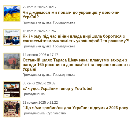
22 квітня 2026 о 16:17
Чи діждемося ми поваги до українців у воюючій
Україні?
Громадська думка
,
Громадянська
15 квітня 2026 о 21:57
Як і чому під час війни влада вирішила боротися з
«антисемітизмом» замість українофобії та рашизму?!
Громадська думка
,
Громадянська
14 лютого 2026 о 17:47
Останній шлях Тараса Шевченка: плануємо заходи з
нагоди 165 роковин з дня памʼяті та перепоховання в
Україні
Громадська думка
,
Громадянська
05 січня 2026 о 20:39
«7 чудес України» тепер у YouTube!
Громадянська
29 грудня 2025 о 21:22
"Що я/ми зробив/ли для України: підсумки 2026 року
Громадянська
,
Суспільство