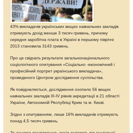
43% викладачів українських вищих навчальних закладів
отримують дохід менше 3 тисяч гривень, причому
середня заробітна плата в Україні в першому півріччі
2013 становила 3143 гривень.
Про це свідчать результати загальнонаціонального
соціологічного опитування «Соціально -економічний і
професійний портрет українського викладача»,
проведеного Центром дослідження суспільства.
Як повідомляється, дослідження охопило 56 вищих
навчальних закладів III-IV рівнів акредитації в 21 області
України, Автономній Республіці Крим та м. Києві.
Згідно з опитуванням, лише 16% викладачів отримують
понад 4,5 тисяч гривень.
За даними дослідження, дохід залежить від гендерної