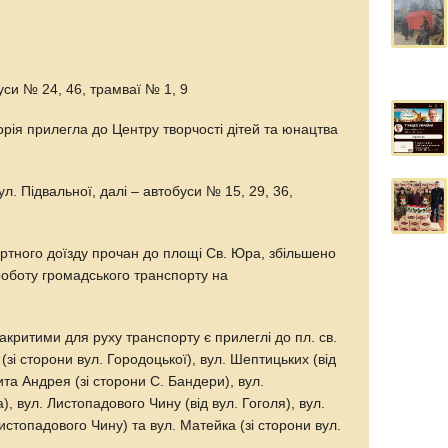
си № 24, 46, трамваї № 1, 9
орія прилегла до Центру творчості дітей та юнацтва
л. Підвальної, далі – автобуси № 15, 29, 36,
тного доїзду прочан до площі Св. Юра, збільшено
 роботу громадського транспорту на
 закритими для руху транспорту є прилеглі до пл. св.
(зі сторони вул. Городоцької), вул. Шептицьких (від
ита Андрея (зі сторони С. Бандери), вул.
), вул. Листопадового Чину (від вул. Гоголя), вул.
Листопадового Чину) та вул. Матейка (зі сторони вул.