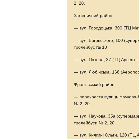
2, 20.
Залізничний район :
— вул. Городоцька, 300 (ТЦ Ме
— вул. Виговського, 100 (суперм
тролейбус № 10
— вул. Патона, 37 (ТЦ Арсен) 
— вул. Любінська, 168 (Аеропо
Франківський район:
— перехрестя вулиць Наукова-К
№ 2, 20
— вул. Наукова, 35а (супермарк
тролейбуси № 2, 20.
— вул. Княгині Ольги, 120 (ТЦ 