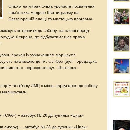
Опісля на мирян очікує урочисте посвячення
пам’ятника Андрею Шептицькому на
Святоюрській площі та мистецька програма.
е зможуть потрапити до собору, на площі перед
оруджені екрани, де відбуватиметься пряма
ї.
кувань прочан із зазначенням маршрутів
урсують наближено до пл. Св.Юра (вул. Городоцька
ропивницького, перехрестя вул. Шевченка —
порту та зв’язку ЛМР, з місць паркування до собору
ми маршрутами:
он «СКА») – автобус № 28 до зупинки «Цирк»
іля скверу) — автобус № 28 до зупинки «Цирк»