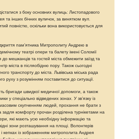
статися з боку основних вулиць: Листопадового
я та інших бічних вуличок, за винятком вул.
итий повністю, оскільки вона використовується для
ідкриття пам’ятника Митрополиту Андрею в
емічному театрі опери та балету імені Соломії
 до мешканців та гостей міста обмежити заїзд та
нтр міста в післяобідню пору. Також сьогодні
ого транспорту до міста. Львівська міська рада
го руху з розумінням поставитися до ситуації.
ть бригади швидкої медичної допомоги, а також
ики у спеціально відведених зонах. У зв’язку із
масовим скупченням людей, прохання не брати з
 задля комфорту прочан розділена турнікетами на
ери, які мають усю необхідну інформацію та
ідні зони розташування на площі. Волонтерів
 і кепках із зображенням митрополита Андрея