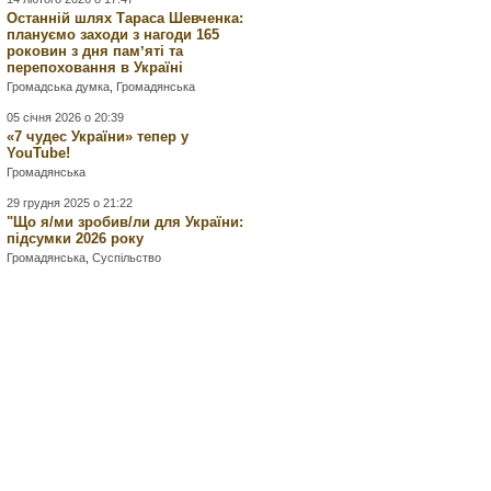
Останній шлях Тараса Шевченка:
плануємо заходи з нагоди 165
роковин з дня памʼяті та
перепоховання в Україні
Громадська думка
,
Громадянська
05 січня 2026 о 20:39
«7 чудес України» тепер у
YouTube!
Громадянська
29 грудня 2025 о 21:22
"Що я/ми зробив/ли для України:
підсумки 2026 року
Громадянська
,
Суспільство