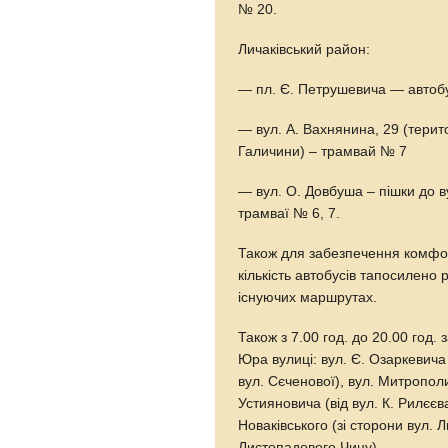
№ 20.
Личаківський район:
— пл. Є. Петрушевича — автобу
— вул. А. Вахнянина, 29 (терит
Галичини) – трамвай № 7
— вул. О. Довбуша – пішки до ву
трамваї № 6, 7.
Також для забезпечення комфор
кількість автобусів тапосилено
існуючих маршрутах.
Також з 7.00 год. до 20.00 год.
Юра вулиці: вул. Є. Озаркевича 
вул. Сєченової), вул. Митропол
Устияновича (від вул. К. Рилєєва
Новаківського (зі сторони вул. 
Листопадового Чину).