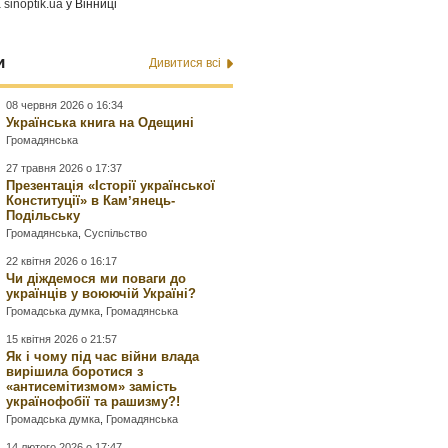
а
sinoptik.ua
у Вінниці
и
Дивитися всі
08 червня 2026 о 16:34
Українська книга на Одещині
Громадянська
27 травня 2026 о 17:37
Презентація «Історії української
Конституції» в Камʼянець-
Подільську
Громадянська
,
Суспільство
22 квітня 2026 о 16:17
Чи діждемося ми поваги до
українців у воюючій Україні?
Громадська думка
,
Громадянська
15 квітня 2026 о 21:57
Як і чому під час війни влада
вирішила боротися з
«антисемітизмом» замість
українофобії та рашизму?!
Громадська думка
,
Громадянська
14 лютого 2026 о 17:47