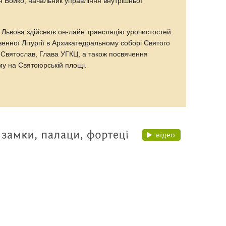
 Бойко, начальник управління внутрішньої
 Львова здійснює он-лайн трансляцію урочистостей.
енної Літургії в Архикатедральному соборі Святого
Святослав, Глава УГКЦ, а також посвячення
у на Святоюрській площі.