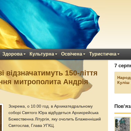
Здорова
Культурна
Освічена
Туристична
7 серп
і відзначатимуть 150-ліття
Народ
ння митрополита Андрія
Куліш
Пов’яз
Зокрема, о 10.00 год. в Архикатедральному
соборі Святого Юра відбудеться Архиєрейська
Божественна Літургія, яку очолить Блаженніший
Святослав, Глава УГКЦ.