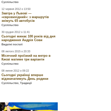
Суспільство
12 червня 2012 о 13:50
Завтра у Львові —
«євровихідний»: з маршрутів
знімуть 65 автобусів
Суспільство
30 грудня 2012 о 11:41
Сьогодні минає 100 років від дня
народження Андрія Сови
Видатні постаті
08 лютого 2015 о 20:33
Місячний проїзний на метро в
Києві матиме три варіанти
Суспільство
08 липня 2012 о 09:22
Сьогодні українці вперше
відзначатимуть День родини
Суспільство
,
Традиції