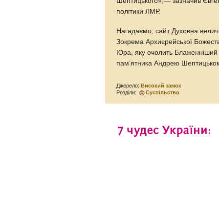
Шептицького»,— зазначив Євген
політики ЛМР.
Нагадаємо, сайт Духовна велич
Зокрема Архиєрейської Божеств
Юра, яку очолить Блаженніший 
пам’ятника Андрею Шептицьком
Джерело:
Високий замок
Розділи:
Суспільство