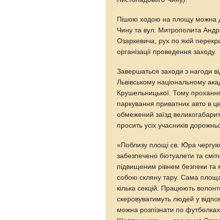
Пішою ходою на площу можна ді
Чину та вул. Митрополита Андре
Озаркевича, рух по якій перекр
організації проведення заходу.
Завершаться заходи з нагоди в
Львівському національному акад
Крушельницької. Тому прохання
паркування приватних авто в це
обмежений заїзд великогабаритн
просить усіх учасників дорожньо
«Поблизу площі св. Юра чергую
забезпечено біотуалети та смітн
підвищеним рівнем безпеки та 
собою скляну тару. Сама площа
кілька секцій. Працюють волонт
скеровуватимуть людей у відпов
можна розпізнати по футболках