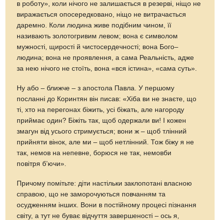
в роботу», коли нічого не залишається в резерві, ніщо не
виражається опосередковано, ніщо не витрачається
даремно. Коли людина живе подібним чином, її
називають золотогривим левом; вона є символом
мужності, щирості й чистосердечності; вона Бого–
людина; вона не проявлення, а сама Реальність, адже
за нею нічого не стоїть, вона «вся істина», «сама суть».
Ну або – ближче – з апостола Павла. У першому
посланні до Коринтян він писав: «Хіба ви не знаєте, що
ті, хто на перегонах біжить, усі біжать, але нагороду
приймає один? Біжіть так, щоб одержали ви! І кожен
змагун від усього стримується; вони ж – щоб тлінний
прийняти вінок, але ми – щоб нетлінний. Тож біжу я не
так, немов на непевне, борюся не так, немовби
повітря б’ючи».
Причому помітьте: діти настільки заклопотані власною
справою, що не заморочуються повчанням та
осудженням інших. Вони в постійному процесі пізнання
світу, а тут не буває відчуття завершеності – ось я,