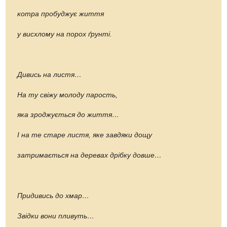
котра пробуджує життя
у висхлому на порох ґрунті.
Дивись на листя…
На ту свіжу молоду парость,
яка зроджується до життя…
І на те старе листя, яке завдяки дощу
затримається на деревах дрібку довше…
Придивись до хмар…
Звідки вони пливуть…