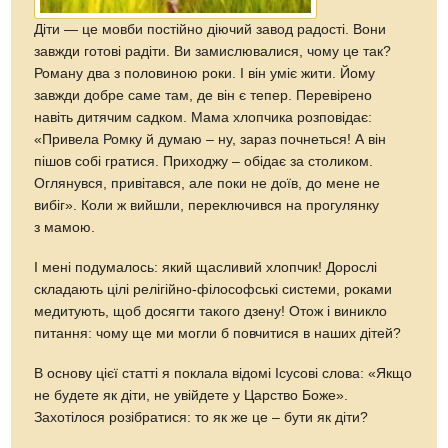
Діти — це мовби постійно діючий завод радості. Вони
завжди готові радіти. Ви замислювалися, чому це так?
Роману два з половиною роки. І він уміє жити. Йому
завжди добре саме там, де він є тепер. Перевірено
навіть дитячим садком. Мама хлопчика розповідає:
«Привела Ромку й думаю – ну, зараз почнеться! А він
пішов собі гратися. Приходжу – обідає за столиком.
Оглянувся, привітався, але поки не доїв, до мене не
вибіг». Коли ж вийшли, переключився на прогулянку
з мамою.
І мені подумалось: який щасливий хлопчик! Дорослі
складають цілі релігійно-філософські системи, роками
медитують, щоб досягти такого дзену! Отож і виникло
питання: чому ще ми могли б повчитися в наших дітей?
В основу цієї статті я поклала відомі Ісусові слова: «Якщо
не будете як діти, не увійдете у Царство Боже».
Захотілося розібратися: то як же це – бути як діти?