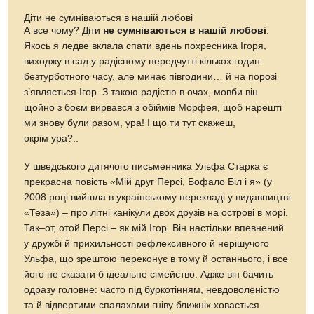
Діти не сумніваються в нашій любові
А все чому? Діти
не сумніваються в нашій любові
.
Якось я ледве вклала спати вдень похресника Ігоря,
виходжу в сад у радісному передчутті кількох годин
безтурботного часу, але минає півгодини… й на порозі
з’являється Ігор. З такою радістю в очах, мовби він
щойно з боєм вирвався з обіймів Морфея, щоб нарешті
ми знову були разом, ура! І що ти тут скажеш,
окрім ура?..
У шведського дитячого письменника Ульфа Старка є
прекрасна повість «Мій друг Персі, Бофало Біл і я» (у
2008 році вийшла в українському перекладі у видавництві
«Теза») – про літні канікули двох друзів на острові в морі.
Так–от, отой Персі – як мій Ігор. Він настільки впевнений
у дружбі й прихильності рефлексивного й нерішучого
Ульфа, що зрештою переконує в тому й останнього, і все
його не сказати б ідеальне сімейство. Адже він бачить
одразу головне: часто під буркотінням, невдоволеністю
та й відвертими спалахами гніву ближніх ховається