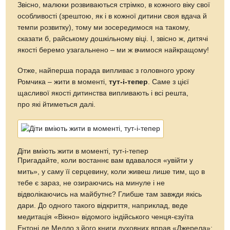
Звісно, малюки розвиваються стрімко, в кожного віку свої
особливості (зрештою, як і в кожної дитини своя вдача й
темпи розвитку), тому ми зосередимося на такому,
сказати б, райському дошкільному віці. І, звісно ж, дитячі
якості беремо узагальнено – ми ж вчимося найкращому!
Отже, найперша порада випливає з головного уроку
Ромчика – жити в моменті,
тут-і-тепер
. Саме з цієї
щасливої якості дитинства випливають і всі решта,
про які йтиметься далі.
Діти вміють жити в моменті, тут-і-тепер
Пригадайте, коли востаннє вам вдавалося «увійти у
мить», у саму її серцевину, коли живеш лише тим, що в
тебе є зараз, не озираючись на минуле і не
відволікаючись на майбутнє? Глибше там завжди якісь
дари. До одного такого відкриття, наприклад, веде
медитація «Вікно» відомого індійського ченця-єзуїта
Ентоні де Мелло з його книги духовних вправ «Джерела»: