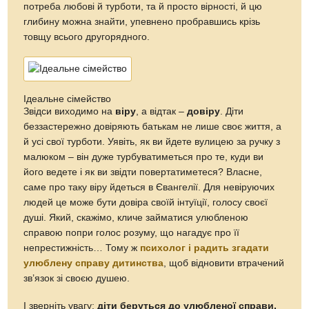
потреба любові й турботи, та й просто вірності, й цю
глибину можна знайти, упевнено пробравшись крізь
товщу всього другорядного.
Ідеальне сімейство
Звідси виходимо на
віру
, а відтак –
довіру
. Діти
беззастережно довіряють батькам не лише своє життя, а
й усі свої турботи. Уявіть, як ви йдете вулицею за ручку з
малюком – він дуже турбуватиметься про те, куди ви
його ведете і як ви звідти повертатиметеся? Власне,
саме про таку віру йдеться в Євангелії. Для невіруючих
людей це може бути довіра своїй інтуїції, голосу своєї
душі. Який, скажімо, кличе займатися улюбленою
справою попри голос розуму, що нагадує про її
непрестижність… Тому ж
психолог і радить згадати
улюблену справу дитинства
, щоб відновити втрачений
зв’язок зі своєю душею.
І зверніть увагу:
діти беруться до улюбленої справи,