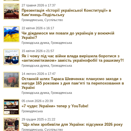
27 травня 2026 о 17:37
Презентація «Історії української Конституції» в
Камʼянець-Подільську
Громадянська
,
Суспільство
22 квітня 2026 о 16:17
Чи діждемося ми поваги до українців у воюючій
Україні?
Громадська думка
,
Громадянська
15 квітня 2026 о 21:57
Як і чому під час війни влада вирішила боротися з
«антисемітизмом» замість українофобії та рашизму?!
Громадська думка
,
Громадянська
14 лютого 2026 о 17:47
Останній шлях Тараса Шевченка: плануємо заходи з
нагоди 165 роковин з дня памʼяті та перепоховання в
Україні
Громадська думка
,
Громадянська
05 січня 2026 о 20:39
«7 чудес України» тепер у YouTube!
Громадянська
29 грудня 2025 о 21:22
"Що я/ми зробив/ли для України: підсумки 2026 року
Громадянська
,
Суспільство