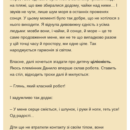
на пляжі, що вже збиралися додому, чайки над ними… І
звуків не чути, лише шум моря в останніх променях
сонця. У цьому моменті було так добре, що не хотілося з
нього виходити. Я відчула дивовижну єдність з усіма
людьми: мовби вони, і чайки, й сонце, й море – це те
саме продовження мене, ми не те що випадково разом
у цій точці часу й простору, ми одне ціле. Так
народжується гармонія зі світом.
Власне, далі хочеться згадати про дитячу
цілісність
.
Якось племінник Данило вперше склав робота. Ставить
на стіл, відходить трохи далі й милується:
– Глянь, який класний робот!
І задумливо так додає:
– У мене серце сміється, і шлунок, і руки й ноги, геть усе!
Од радості...
Діти ще не втратили контакту зі своїм тілом, вони