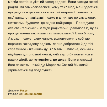
мовби постійно діючий завод радості. Вони завжди готові
радіти. Ви замислювалися, чому так? Іноді мені здається,
що радість – це якась основа тієї незримої тканини, з
якої виткано наші душі. І саме в дітях, ще не замулених
життєвими буднями, це видно найкраще… Пригадуєте
оте євангельське: «Завжди радійте!»? Здавалося б, ну як
про це можна закликати так імперативно? Було б чому…
А може – саме таким чином, відновлюючи в собі цю
первісно закладену радість, легше добратися й до тієї
справжньої «тканини» душі? А там… Власне, ось ми й
підійшли до головної якості, якій варто би повчитися в
наших дітей: це
готовність до дива
. Вони ж справді
його чекають. І який дід Мороз чи Святий Миколай
утримається від подарунка?
Джерело:
Ракус
Розділи:
Новини освіти