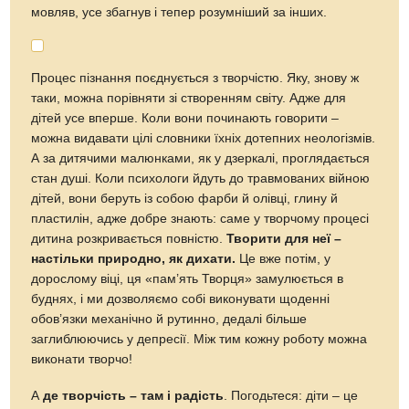
мовляв, усе збагнув і тепер розумніший за інших.
Процес пізнання поєднується з творчістю. Яку, знову ж
таки, можна порівняти зі створенням світу. Адже для
дітей усе вперше. Коли вони починають говорити –
можна видавати цілі словники їхніх дотепних неологізмів.
А за дитячими малюнками, як у дзеркалі, проглядається
стан душі. Коли психологи йдуть до травмованих війною
дітей, вони беруть із собою фарби й олівці, глину й
пластилін, адже добре знають: саме у творчому процесі
дитина розкривається повністю.
Творити для неї –
настільки природно, як дихати.
Це вже потім, у
дорослому віці, ця «пам’ять Творця» замулюється в
буднях, і ми дозволяємо собі виконувати щоденні
обов’язки механічно й рутинно, дедалі більше
заглиблюючись у депресії. Між тим кожну роботу можна
виконати творчо!
А
де творчість – там і радість
. Погодьтеся: діти – це