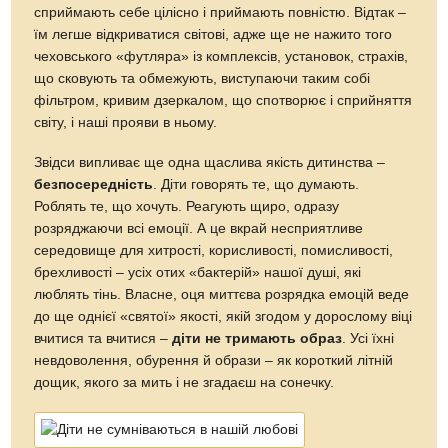
сприймають себе цілісно і приймають повністю. Відтак –
їм легше відкриватися світові, адже ще не нажито того
чеховського «футляра» із комплексів, установок, страхів,
що сковують та обмежують, виступаючи таким собі
фільтром, кривим дзеркалом, що спотворює і сприйняття
світу, і наші прояви в ньому.
Звідси випливає ще одна щаслива якість дитинства –
безпосередність
. Діти говорять те, що думають.
Роблять те, що хочуть. Реагують щиро, одразу
розряджаючи всі емоції. А це вкрай несприятливе
середовище для хитрості, корисливості, помисливості,
брехливості – усіх отих «бактерій» нашої душі, які
люблять тінь. Власне, оця миттєва розрядка емоцій веде
до ще однієї «святої» якості, якій згодом у дорослому віці
вчитися та вчитися –
діти не тримають образ
. Усі їхні
невдоволення, обурення й образи – як короткий літній
дощик, якого за мить і не згадаєш на сонечку.