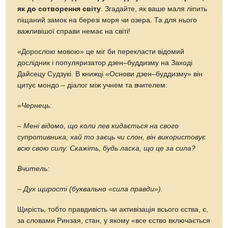
як до сотворення світу
. Згадайте, як ваше маля ліпить
піщаний замок на березі моря чи озера. Та для нього
важливішої справи немає на світі!
«Дорослою мовою» це міг би перекласти відомий
дослідник і популяризатор дзен–буддизму на Заході
Дайсецу Судзукі. В книжці «Основи дзен–буддизму» він
цитує мондо – діалог між учнем та вчителем:
«Чернець:
– Мені відомо, що коли лев кидається на свого
супротивника, хай то заєць чи слон, він використовує
всю свою силу. Скажіть, будь ласка, що це за сила?
Вчитель:
– Дух щирості (буквально «сила правди»).
Щирість, тобто правдивість чи активізація всього єства, є,
за словами Ринзая, стан, у якому «все єство включається