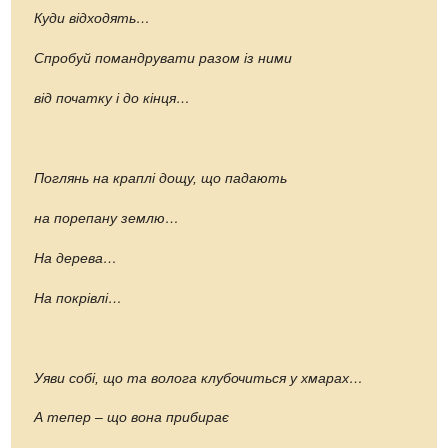
Куди відходять…
Спробуй помандрувати разом із ними
від початку і до кінця…
Поглянь на краплі дощу, що падають
на порепану землю…
На дерева…
На покрівлі…
Уяви собі, що та волога клубочиться у хмарах…
А тепер – що вона прибирає