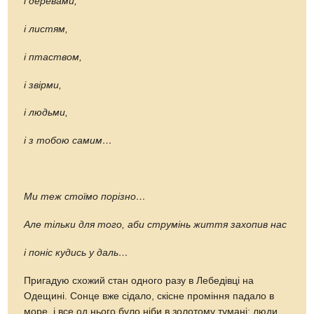
і деревами,
і листям,
і птаством,
і звірми,
і людьми,
і з тобою самим…
Ми теж стоїмо порізно…
Але тільки для того, аби струмінь життя захопив нас
і поніс кудись у даль…
Пригадую схожий стан одного разу в Лебедівці на
Одещині. Сонце вже сідало, скісне проміння падало в
море, і все од нього було ніби в золотому тумані: люди