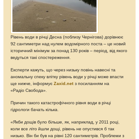
Рівень води в річці Десна (поблизу Чернігова) дорівнює
92 сантиметри над нулем водомірного поста – це новий
історичний мінімум за понад 130 років – період, від якого
ведуться такі спостереження.
Експерти кажуть, що через низьку повінь навесні та
аномальну спеку влітку рівень води у річці може впасти
ще нижче, інформує
Zaxid.net
з посиланням на
«Радіо Свобода».
Причин такого катастрофічного рівня води в річці
гідрологи бачать кілька.
«Якби дощів було більше, як, наприклад, у 2011 році,
коли все літо йшли дощі, рівень не опустився б так
низько. Він би був на рівні 120 сантиметрів. Проблеми з