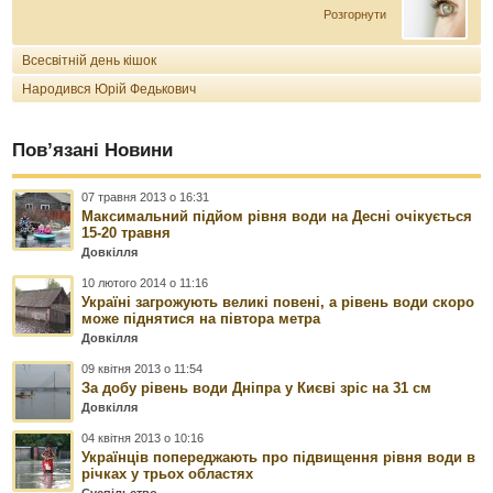
Розгорнути
Всесвітній день кішок
Народився Юрій Федькович
Пов’язані Новини
07 травня 2013 о 16:31
Максимальний підйом рівня води на Десні очікується
15-20 травня
Довкілля
10 лютого 2014 о 11:16
Україні загрожують великі повені, а рівень води скоро
може піднятися на півтора метра
Довкілля
09 квітня 2013 о 11:54
За добу рівень води Дніпра у Києві зріс на 31 см
Довкілля
04 квітня 2013 о 10:16
Українців попереджають про підвищення рівня води в
річках у трьох областях
Суспільство