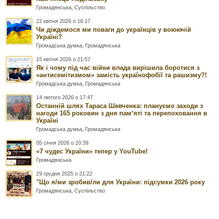
Громадянська
,
Суспільство
22 квітня 2026 о 16:17
Чи діждемося ми поваги до українців у воюючій
Україні?
Громадська думка
,
Громадянська
15 квітня 2026 о 21:57
Як і чому під час війни влада вирішила боротися з
«антисемітизмом» замість українофобії та рашизму?!
Громадська думка
,
Громадянська
14 лютого 2026 о 17:47
Останній шлях Тараса Шевченка: плануємо заходи з
нагоди 165 роковин з дня памʼяті та перепоховання в
Україні
Громадська думка
,
Громадянська
05 січня 2026 о 20:39
«7 чудес України» тепер у YouTube!
Громадянська
29 грудня 2025 о 21:22
"Що я/ми зробив/ли для України: підсумки 2026 року
Громадянська
,
Суспільство