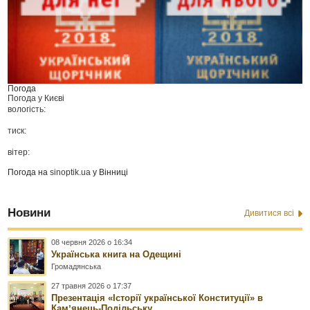
Погода
Погода у
Києві
вологість:
тиск:
вітер:
Погода на
sinoptik.ua
у Вінниці
Новини
Дивитися всі
08 червня 2026 о 16:34
Українська книга на Одещині
Громадянська
27 травня 2026 о 17:37
Презентація «Історії української Конституції» в
Камʼянець-Подільську