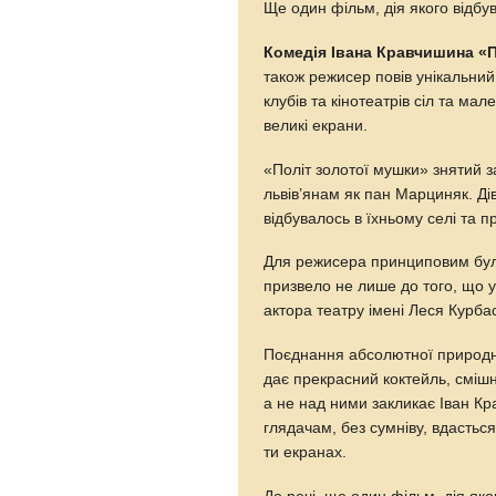
Ще один фільм, дія якого відбу
Комедія Івана Кравчишина «П
також режисер повів унікальний
клубів та кінотеатрів сіл та ма
великі екрани.
«Політ золотої мушки» знятий 
львів’янам як пан Марциняк. Ді
відбувалось в їхньому селі та пр
Для режисера принциповим було,
призвело не лише до того, що у
актора театру імені Леся Курба
Поєднання абсолютної природнос
дає прекрасний коктейль, сміш
а не над ними закликає Іван К
глядачам, без сумніву, вдасться
ти екранах.