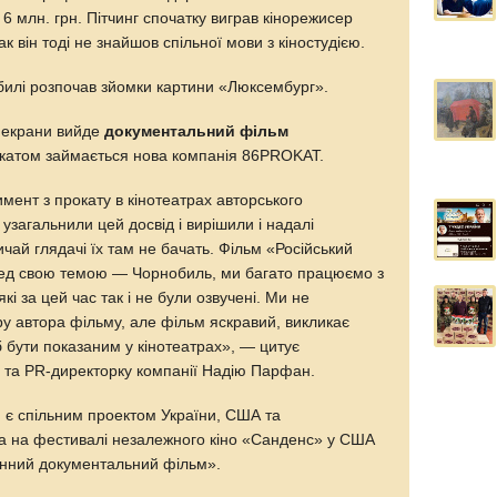
 млн. грн. Пітчинг спочатку виграв кінорежисер
він тоді не знайшов спільної мови з кіностудією.
илі розпочав зйомки картини «Люксембург».
а екрани вийде
документальний фільм
окатом займається нова компанія 86PROKAT.
мент з прокату в кінотеатрах авторського
 узагальнили цей досвід і вирішили і надалі
ичай глядачі їх там не бачать. Фільм «Російський
ред свою темою — Чорнобиль, ми багато працюємо з
кі за цей час так і не були озвучені. Ми не
ру автора фільму, але фільм яскравий, викликає
б бути показаним у кінотеатрах», — цитує
 та PR-директорку компанії Надію Парфан.
, є спільним проектом України, США та
а на фестивалі незалежного кіно «Санденс» у США
онний документальний фільм».