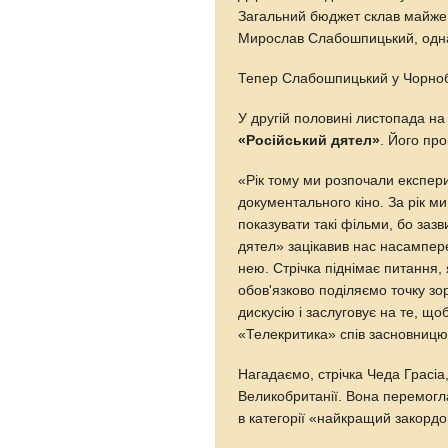
Загальний бюджет склав майже 6
Мирослав Слабошпицький, однак 
Тепер Слабошпицький у Чорноб
У другій половині листопада н
«Російський дятел»
. Його пр
«Рік тому ми розпочали експери
документального кіно. За рік ми
показувати такі фільми, бо зазв
дятел» зацікавив нас насампе
нею. Стрічка піднімає питання, я
обов'язково поділяємо точку зо
дискусію і заслуговує на те, що
«Телекритика» спів засновницю
Нагадаємо, cтрічка Чеда Грасіа
Великобританії. Вона перемогл
в категорії «найкращий закорд