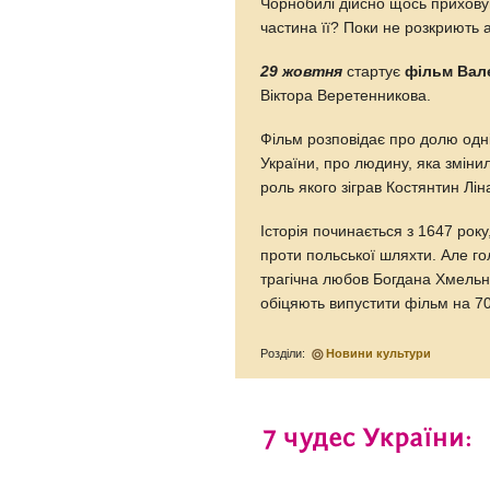
Чорнобилі дійсно щось приховув
частина її? Поки не розкриють 
29 жовтня
стартує
фільм Вал
Віктора Веретенникова.
Фільм розповідає про долю одні
України, про людину, яка змінил
роль якого зіграв Костянтин Лін
Історія починається з 1647 року
проти польської шляхти. Але г
трагічна любов Богдана Хмельн
обіцяють випустити фільм на 7
Розділи:
Новини культури