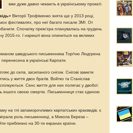
вже дуже давно чекають в українському прокаті.
відь»
Вікторії Трофіменко знята ще у 2013 році,
ькох фестивалях, про неї багато писали ЗМІ. От
 побачити. Спочатку прем’єра планувалась на грудень
сну 2015-го. І нарешті вона опиниться на великих
романом шведського письменника Торґню Ліндгрена
 перенесена в українські Карпати.
ляє до села, засипаного снігом. Снігові замети
тись у життя двох братів. Войтко та Станіслав
спілкуються. Сенс життя для них полягає у двобої:
ть іншого своєю смертю. Письменниця стає єдиною
раму на тлі запаморочливих карпатських краєвидів, є
 зіграла роль письменниці, а Микола Береза –
ти приблизно на 30-ти екранах країни.