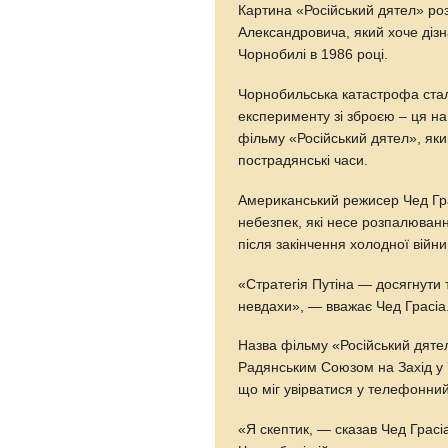
Картина «Російський дятел» ро
Александровича, який хоче діз
Чорнобилі в 1986 році.
Чорнобильська катастрофа стал
експерименту зі зброєю – ця на
фільму «Російський дятел», яки
пострадянські часи.
Американський режисер Чед Грас
небезпек, які несе розпалюван
після закінчення холодної війни
«Стратегія Путіна — досягнути
невдахи», — вважає Чед Грасіа
Назва фільму «Російський дяте
Радянським Союзом на Захід у 7
що міг увірватися у телефонний 
«Я скептик, — сказав Чед Грасі