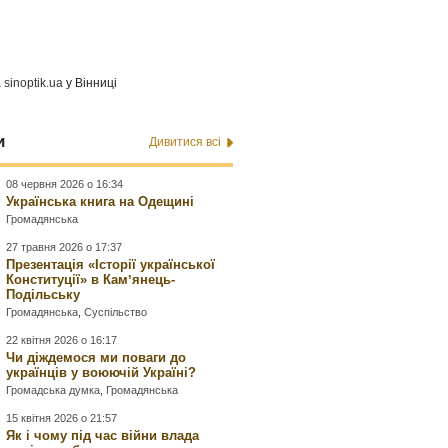
а
sinoptik.ua
у Вінниці
и
Дивитися всі
08 червня 2026 о 16:34
Українська книга на Одещині
Громадянська
27 травня 2026 о 17:37
Презентація «Історії української
Конституції» в Камʼянець-
Подільську
Громадянська
,
Суспільство
22 квітня 2026 о 16:17
Чи діждемося ми поваги до
українців у воюючій Україні?
Громадська думка
,
Громадянська
15 квітня 2026 о 21:57
Як і чому під час війни влада