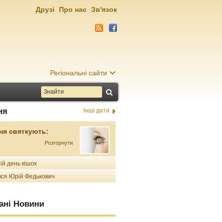
Друзі
Про нас
Зв'язок
Регіональні сайти
ня
Інші дати
ня святкують:
Розгорнути
ій день кішок
ся Юрій Федькович
ані Новини