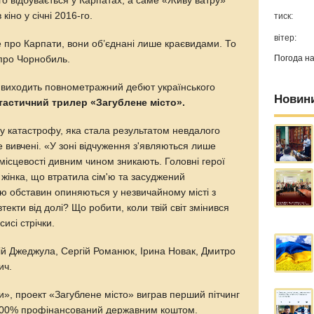
ого відбувається у Карпатах, а саме «Живу ватру»
іно у січні 2016-го.
тиск:
вітер:
е про Карпати, вони об’єднані лише краєвидами. То
Погода н
 про Чорнобиль.
т виходить повнометражний дебют українського
Новин
тастичний трилер «Загублене місто».
у катастрофу, яка стала результатом невдалого
е вивчені. «У зоні відчуження з'являються лише
місцевості дивним чином зникають. Головні герої
жінка, що втратила сім'ю та засуджений
ю обставин опиняються у незвичайному місті з
екти від долі? Що робити, коли твій світ змінився
исі стрічки.
ій Джеджула, Сергій Романюк, Ірина Новак, Дмитро
ич.
», проект «Загублене місто» виграв перший пітчинг
а 100% профінансований державним коштом.