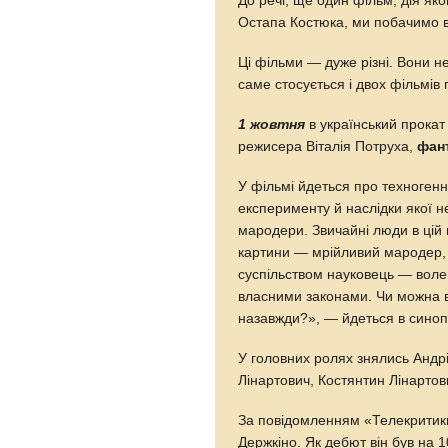
До речі, ще один фільм, дія як
Остапа Костюка, ми побачимо в к
Ці фільми — дуже різні. Вони н
саме стосується і двох фільмів
1 жовтня
в український прока
режисера Віталія Потруха,
фан
У фільмі йдеться про техногенн
експерименту й наслідки якої н
мародери. Звичайні люди в цій 
картини — мрійливий мародер, 
суспільством науковець — воле
власними законами. Чи можна вт
назавжди?», — йдеться в синопс
У головних ролях знялись Андр
Лінартович, Костянтин Лінартов
За повідомленням «Телекритики
Держкіно. Як дебют він був н