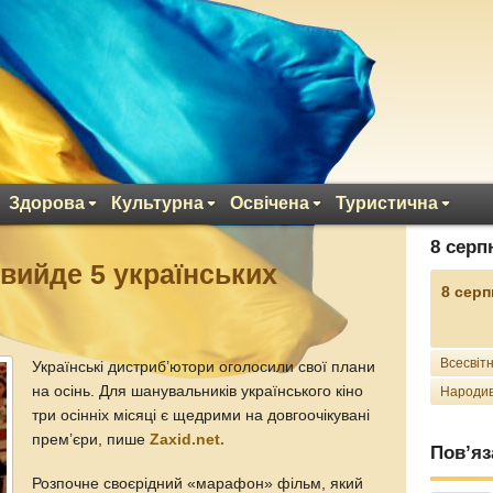
Здорова
Культурна
Освічена
Туристична
8 серп
 вийде 5 українських
8 серп
Всесвітн
Українські дистриб’ютори оголосили свої плани
на осінь. Для шанувальників українського кіно
Народив
три осінніх місяці є щедрими на довгоочікувані
прем’єри, пише
Zaxid.net.
Пов’яз
Розпочне своєрідний «марафон» фільм, який