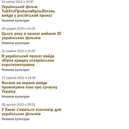
10 квітня 2012 о 16:47
Український фільм
ТойХтоПройшовКрізьВогонь
вийде у російський прокат
Новини культури
09 грудня 2014 о 19:29
Цього року в прокат вийшли 20
українських фільмів
Новини культури
10 травня 2015 о 15:00
В український прокат вийде
збірка кращих оскарівських
короткометражок
Новини культури
27 серпня 2012 о 14:38
Восени на екрани вийде
провокуюче кіно про сучасну
Україну
Новини культури
08 лютого 2015 о 20:51
У Києві з’явиться кінотеатр для
українських фільмів
Новини культури