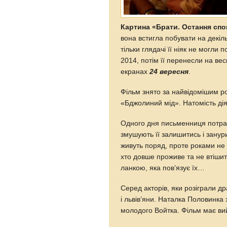
Картина «Брати. Остання спо
вона встигла побувати на декіл
тільки глядачі її ніяк не могли
2014, потім її перенесли на ве
екранах
24 вересня
.
Фільм знято за найвідомішим 
«Бджолиний мід». Натомість дія
Одного дня письменниця потрап
змушують її залишитись і занури
живуть поряд, проте роками не 
хто довше проживе та не втіши
ланкою, яка пов’язує їх…
Серед акторів, яки розіграли д
і львів’яни. Наталка Половинка
молодого Войтка. Фільм має вий