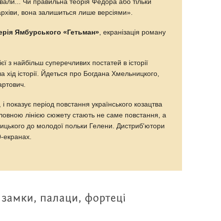
али... Чи правильна теорія Федора або тільки
архіви, вона залишиться лише версіями».
ерія Ямбурського «Гетьман»
, екранізація роману
єї з найбільш суперечливих постатей в історії
а хід історії. Йдеться про Богдана Хмельницкого,
артович.
, і показує період повстання українського козацтва
оловною лінією сюжету стають не саме повстання, а
ицького до молодої польки Гелени. Дистриб'ютори
0-екранах.