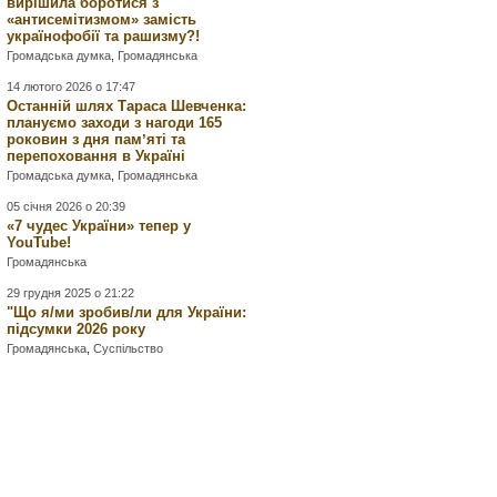
вирішила боротися з
«антисемітизмом» замість
українофобії та рашизму?!
Громадська думка
,
Громадянська
14 лютого 2026 о 17:47
Останній шлях Тараса Шевченка:
плануємо заходи з нагоди 165
роковин з дня памʼяті та
перепоховання в Україні
Громадська думка
,
Громадянська
05 січня 2026 о 20:39
«7 чудес України» тепер у
YouTube!
Громадянська
29 грудня 2025 о 21:22
"Що я/ми зробив/ли для України:
підсумки 2026 року
Громадянська
,
Суспільство