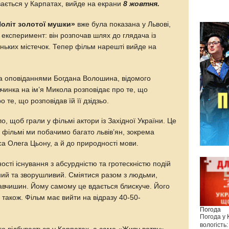
вається у Карпатах, вийде на екрани
8 жовтня.
оліт золотої мушки»
вже була показана у Львові,
 експеримент: він розпочав шлях до глядача із
леньких містечок. Тепер фільм нарешті вийде на
за оповіданнями Богдана Волошина, відомого
вчинка на ім’я Микола розповідає про те, що
о те, що розповідав їй її дзідзьо.
 щоб грали у фільмі актори із Західної України. Це
 фільмі ми побачимо багато львів’ян, зокрема
са Олега Цьону, а й до природності мови.
ті існування з абсурдністю та гротескністю подій
ний та зворушливий. Сміятися разом з людьми,
равчишин. Йому самому це вдається блискуче. Його
 також. Фільм має вийти на відразу 40-50-
Погода
Погода у
вологість: