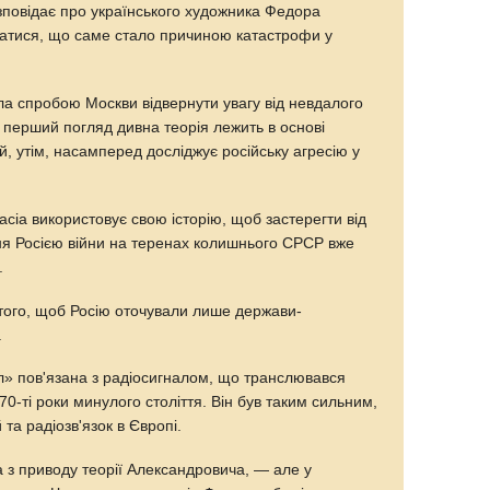
зповідає про українського художника Федора
натися, що саме стало причиною катастрофи у
а спробою Москви відвернути увагу від невдалого
 перший погляд дивна теорія лежить в основі
й, утім, насамперед досліджує російську агресію у
іа використовує свою історію, щоб застерегти від
ня Росією війни на теренах колишнього СРСР вже
.
 того, щоб Росію оточували лише держави-
.
л» пов'язана з радіосигналом, що транслювався
0-ті роки минулого століття. Він був таким сильним,
та радіозв'язок в Європі.
а з приводу теорії Александровича, — але у