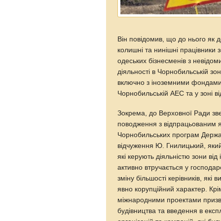
Він повідомив, що до нього як 
колишні та нинішні працівники з
одеських бізнесменів з невідом
діяльності в Чорнобильській зон
включно з іноземними фондами,
Чорнобильській АЕС та у зоні в
Зокрема, до Верховної Ради зв
поводження з відпрацьованим я
Чорнобильських програм Держав
відчуження Ю. Гнилицький, який
які керують діяльністю зони від
активно втручається у господарс
зміну більшості керівників, які
явно корупційний характер. Крім
міжнародними проектами призвод
будівництва та введення в експл