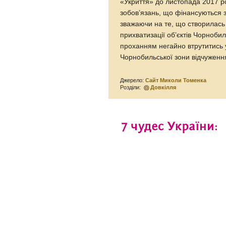
«Укриття» до листопада 2017 р
зобов’язань, що фінансуються 
зважаючи на те, що створилась 
прихватизації об’єктів Чорноби
проханням негайно втрутитись 
Чорнобильської зони відчуженн
Джерело:
Сайт Миколи Томенка
Розділи:
Довкілля