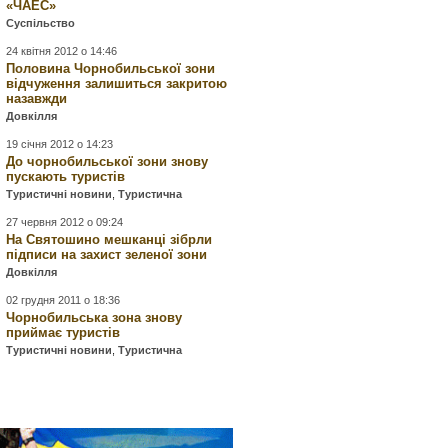
«ЧАЕС»
Суспільство
24 квітня 2012 о 14:46
Половина Чорнобильської зони
відчуження залишиться закритою
назавжди
Довкілля
19 січня 2012 о 14:23
До чорнобильської зони знову
пускають туристів
Туристичні новини
,
Туристична
27 червня 2012 о 09:24
На Святошино мешканці зібрли
підписи на захист зеленої зони
Довкілля
02 грудня 2011 о 18:36
Чорнобильська зона знову
приймає туристів
Туристичні новини
,
Туристична