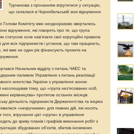
Турчинова з проханням втрутитися у ситуацію,
що склалася в Чорнобильській зоні відчуження.
до Голови Комітету вже неодноразово звертались
они відчуження, які говорять про те, що група
им статусом хоче нав’язати свої корупційні правила
і для всіх підприємств і установ, що там працюють,
 які вже не один рік фінансують проекти на
ідчуження.
ертався Начальник відділу з питань ЧАЕС та
дерним паливом Управління з питань реалізації
ного агентства України з управління зоною
 наголошував тому, що «група нез’ясованих осіб,
 імені керівництва» протягом останніх місяців
ьку діяльність підприємств Держагентства та ініціює
 виявилися «незручними» для певних дій, які носять
 того, втручання цієї «групи» в управління
ить до зриву планів і графіків виконання робіт з
уатацію збудованих об’єктів, збитків іноземних