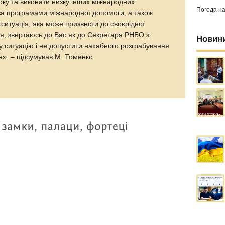
оку та виконати низку інших міжнародних
Погода н
за програмами міжнародної допомоги, а також
ситуація, яка може призвести до своєрідної
ля, звертаюсь до Вас як до Секретаря РНБО з
Новин
у ситуацію і не допустити нахабного розграбування
я», – підсумував М. Томенко.