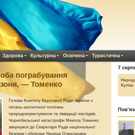
Здорова
Культурна
Освічена
Туристична
7 серп
роба пограбування
Народ
зони, — Томенко
Куліш
Голова Комітету Верховної Ради України з
питань екологічної політики,
Пов’яз
природокористування та ліквідації наслідків
Чорнобильської катастрофи Микола Томенко
звернувся до Секретаря Ради національної
безпеки і оборони України Олександра