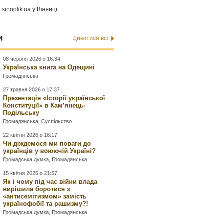
а
sinoptik.ua
у Вінниці
и
Дивитися всі
08 червня 2026 о 16:34
Українська книга на Одещині
Громадянська
27 травня 2026 о 17:37
Презентація «Історії української
Конституції» в Камʼянець-
Подільську
Громадянська
,
Суспільство
22 квітня 2026 о 16:17
Чи діждемося ми поваги до
українців у воюючій Україні?
Громадська думка
,
Громадянська
15 квітня 2026 о 21:57
Як і чому під час війни влада
вирішила боротися з
«антисемітизмом» замість
українофобії та рашизму?!
Громадська думка
,
Громадянська