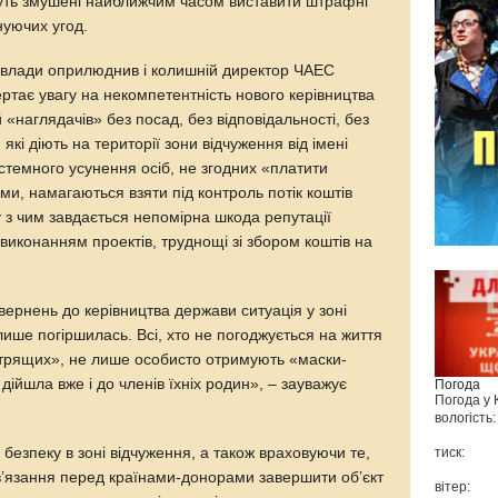
удуть змушені найближчим часом виставити штрафні
снуючих угод.
о влади оприлюднив і колишній директор ЧАЕС
ертає увагу на некомпетентність нового керівництва
 «наглядачів» без посад, без відповідальності, без
 які діють на території зони відчуження від імені
истемного усунення осіб, не згодних «платити
ми, намагаються взяти під контроль потік коштів
у з чим завдається непомірна шкода репутації
виконанням проектів, труднощі зі збором коштів на
звернень до керівництва держави ситуація у зоні
ише погіршилась. Всі, хто не погоджується на життя
отрящих», не лише особисто отримують «маски-
 дійшла вже і до членів їхніх родин», – зауважує
Погода
Погода у
вологість:
безпеку в зоні відчуження, а також враховуючи те,
тиск:
в’язання перед країнами-донорами завершити об’єкт
вітер: