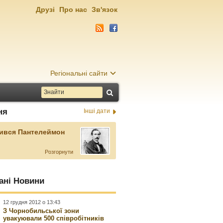
Друзі
Про нас
Зв'язок
Регіональні сайти
ня
Інші дати
ився Пантелеймон
Розгорнути
ані Новини
12 грудня 2012 о 13:43
З Чорнобильської зони
увакуювали 500 співробітників