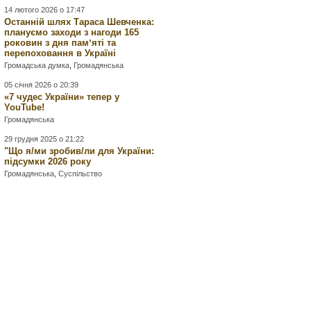
14 лютого 2026 о 17:47
Останній шлях Тараса Шевченка:
плануємо заходи з нагоди 165
роковин з дня памʼяті та
перепоховання в Україні
Громадська думка
,
Громадянська
05 січня 2026 о 20:39
«7 чудес України» тепер у
YouTube!
Громадянська
29 грудня 2025 о 21:22
"Що я/ми зробив/ли для України:
підсумки 2026 року
Громадянська
,
Суспільство