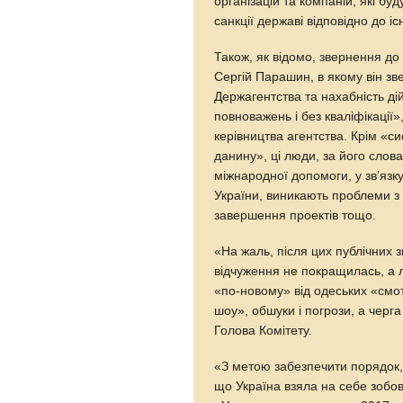
організацій та компаній, які б
санкції державі відповідно до і
Також, як відомо, звернення д
Сергій Парашин, в якому він зв
Держагентства та нахабність дій
повноважень і без кваліфікації»,
керівництва агентства. Крім «с
данину», ці люди, за його слова
міжнародної допомоги, у зв’язк
України, виникають проблеми з 
завершення проектів тощо.
«На жаль, після цих публічних 
відчуження не покращилась, а л
«по-новому» від одеських «см
шоу», обшуки і погрози, а черга
Голова Комітету.
«З метою забезпечити порядок, 
що Україна взяла на себе зобо