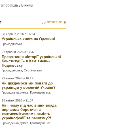
а
sinoptik.ua
у Вінниці
и
Дивитися всі
08 червня 2026 о 16:34
Українська книга на Одещині
Громадянська
27 травня 2026 о 17:37
Презентація «Історії української
Конституції» в Камʼянець-
Подільську
Громадянська
,
Суспільство
22 квітня 2026 о 16:17
Чи діждемося ми поваги до
українців у воюючій Україні?
Громадська думка
,
Громадянська
15 квітня 2026 о 21:57
Як і чому під час війни влада
вирішила боротися з
«антисемітизмом» замість
українофобії та рашизму?!
Громадська думка
,
Громадянська