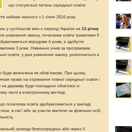
що стосуються питань середньої освіти.
ття набере чинності з 1 січня 2016 року.
х у суспільстві змін є перехід України на
12-річну
я ухвалення закону, початкова освіта триватиме 5
добуватиметься впродовж 4 років, а здобуття
иватиме 3 роки. Навчання учнів за програмами
ьої освіти, у разі ухвалення закону, розпочнеться
з
і буде визначена як обов’язкова. При цьому,
нам право на отримання повної середньої освіти і
ж на державу буде покладено обов’язок із
ому числі в електронному вигляді.
о початкова освіта здобуватиметься у закладі
ини, в сім’ї або за участю вчителя чи фізичних осіб,
льність.
ріальній громаді безпосередньо або через її