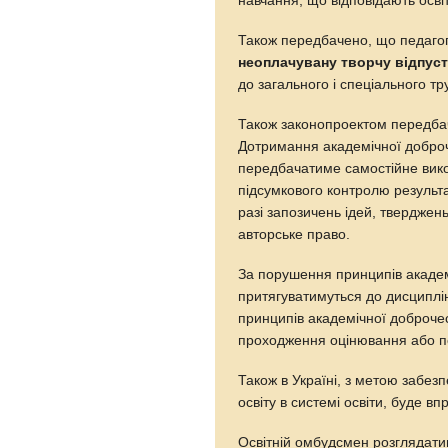
навчання, що відповідають освіт
Також передбачено, що педагог
неоплачувану творчу відпуст
до загального і спеціального тр
Також законопроектом передбач
Дотримання академічної доброч
передбачатиме самостійне вико
підсумкового контролю результ
разі запозичень ідей, тверджен
авторське право.
За порушення принципів академі
притягуватимуться до дисциплін
принципів академічної доброчес
проходження оцінювання або п
Також в Україні, з метою забез
освіту в системі освіти, буде 
Освітній омбудсмен розглядатиме