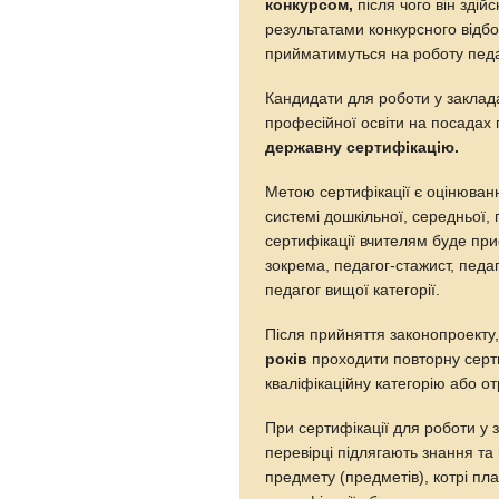
конкурсом,
після чого він здій
результатами конкурсного відб
прийматимуться на роботу педаг
Кандидати для роботи у заклада
професійної освіти на посадах 
державну сертифікацію.
Метою сертифікації є оцінюванн
системі дошкільної, середньої,
сертифікації вчителям буде при
зокрема, педагог-стажист, педаг
педагог вищої категорії.
Після прийняття законопроекту,
років
проходити повторну серти
кваліфікаційну категорію або о
При сертифікації для роботи у з
перевірці підлягають знання та 
предмету (предметів), котрі пл