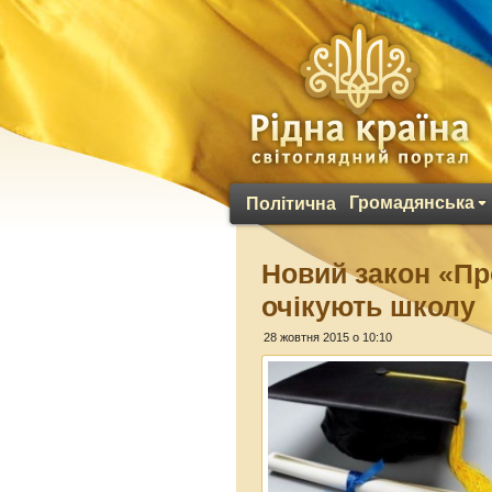
Громадянська
Політична
Новий закон «Про
очікують школу
28 жовтня 2015 о 10:10