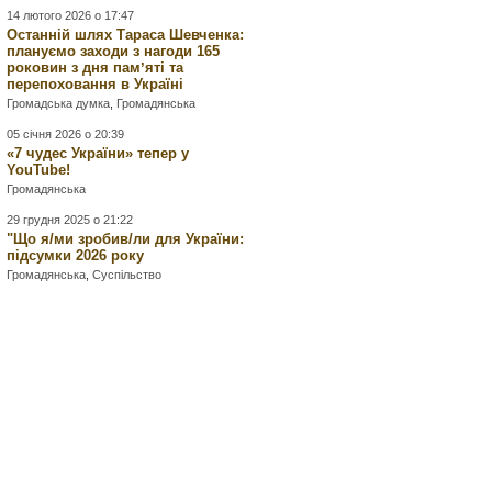
14 лютого 2026 о 17:47
Останній шлях Тараса Шевченка:
плануємо заходи з нагоди 165
роковин з дня памʼяті та
перепоховання в Україні
Громадська думка
,
Громадянська
05 січня 2026 о 20:39
«7 чудес України» тепер у
YouTube!
Громадянська
29 грудня 2025 о 21:22
"Що я/ми зробив/ли для України:
підсумки 2026 року
Громадянська
,
Суспільство