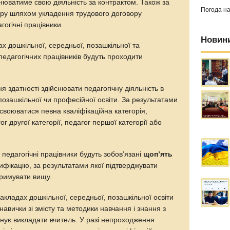
снюватиме свою діяльність за контрактом. Також за
Погода н
ору шляхом укладення трудового договору
огічні працівники.
Новин
х дошкільної, середньої, позашкільної та
педагогічних працівників будуть проходити
я здатності здійснювати педагогічну діяльність в
 позашкільної чи професійної освіти. За результатами
своюватися певна кваліфікаційна категорія,
ог другої категорії, педагог першої категорії або
 педагогічні працівники будуть зобов’язані
щоп’ять
фікацію, за результатами якої підтверджувати
тримувати вищу.
акладах дошкільної, середньої, позашкільної освіти
навички зі змісту та методики навчання і знання з
анує викладати вчитель. У разі непроходження