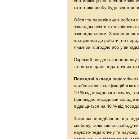
сертифікації або неспроможност
категорію особу буде відстороне
Обсяг та перелік видів роботи 
закладом освіти та закріплюват
законодавством. Законопроекто
працівників до роботи, не пер
лише за їх згодою або у випад
Окремий розділ законопроекту 
та оплаті праці педагогічних та
Посадові оклади
педагогічних
надбавки за кваліфікаційні кате
10 % від посадового окладу, вчи
Відповідно посадовий оклад вчи
підвищиться на 40 % від посадо
Законом передбачено, що педаг
свободу, включаючи свободу вик
науково-педагогічну та наукову 