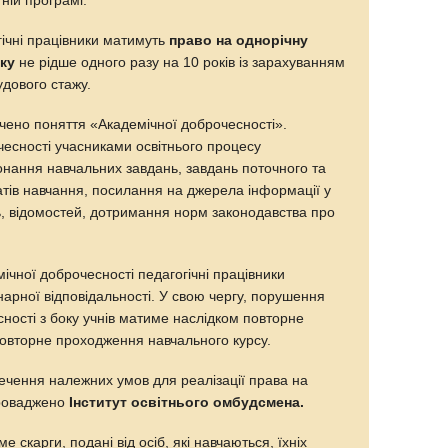
ній програмі.
ічні працівники матимуть
право на однорічну
ку
не рідше одного разу на 10 років із зарахуванням
удового стажу.
ено поняття «Академічної доброчесності».
есності учасниками освітнього процесу
нання навчальних завдань, завдань поточного та
атів навчання, посилання на джерела інформації у
ь, відомостей, дотримання норм законодавства про
чної доброчесності педагогічні працівники
арної відповідальності. У свою чергу, порушення
ності з боку учнів матиме наслідком повторне
овторне проходження навчального курсу.
печення належних умов для реалізації права на
впроваджено
Інститут освітнього омбудсмена.
 скарги, подані від осіб, які навчаються, їхніх