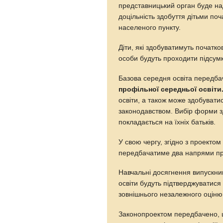
представницький орган буде н
доцільність здобуття дітьми поч
населеного пункту.
Діти, які здобуватимуть початков
особи будуть проходити підсумк
Базова середня освіта передбач
профільної середньої освіти
освіти, а також може здобуват
законодавством. Вибір форми зд
покладається на їхніх батьків.
У свою чергу, згідно з проекто
передбачатиме два напрями проф
Навчальні досягнення випускни
освіти будуть підтверджуватис
зовнішнього незалежного оціню
Законопроектом передбачено,