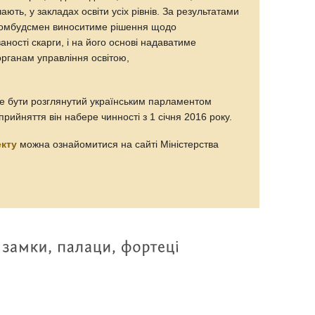
вчають, у закладах освіти усіх рівнів. За результатами
й омбудсмен виноситиме рішення щодо
аності скарги, і на його основі надаватиме
органам управління освітою,
е бути розглянутий українським парламентом
рийняття він набере чинності з 1 січня 2016 року.
екту
можна ознайомитися на сайті Міністерства