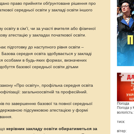
адано право прийняти обґрунтоване рішення про
аткової середньої освіти у закладі освіти іншого
у освіту в сім’ї, чи за участі вчителя або фізичної
ову атестацію у закладах початкової освіти.
ає підготовку до наступного рівня освіти –
.
Базова середня освіта здобувається у закладі
ися особами в будь-яких формах, визначених
обуття базової середньої освіти дітьми
м закону «Про освіту», профільна середня освіта
ілізації: загальноосвітній та професійний.
Погода
ків по завершенню базової та повної середньої
Погода у
я державною підсумковою атестацією у формі
вологість:
вання.
тиск:
 що
керівник закладу освіти обиратиметься за
вітер: