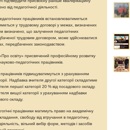
і підтвердити присвоєну раніше кваліфікаційну
но від педагогічної діяльності.
педагогічних працівників встановлюватиметься
иметься у трудовому договорі у межах, визначених
м визначено, що залучення педагогічних
едбаченої трудовим договором, може здійснюватися
ках, передбачених законодавством.
«Про освіту» присвячений професійному розвитку
 науково-педагогічних працівників.
 працівників підвищуватимуться з урахуванням
горії. Надбавка вчителя другої категорії складатиме
теля першої категорії 20 % від посадового окладу.
теля вищої категорії з урахуванням надбавки
вого окладу.
огічні працівники матимуть право на академічну
ладання, свободу від втручання в педагогічну,
діяльність, вільний вибір форм, методів і засобів