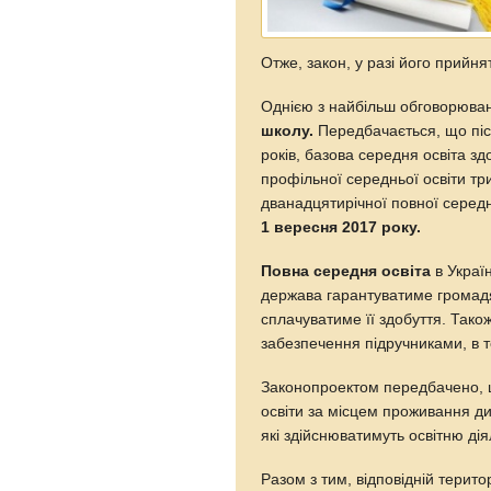
Отже, закон, у разі його прийня
Однією з найбільш обговорювани
школу.
Передбачається, що післ
років, базова середня освіта з
профільної середньої освіти тр
дванадцятирічної повної середн
1 вересня 2017 року.
Повна середня освіта
в Україн
держава гарантуватиме громадя
сплачуватиме її здобуття. Тако
забезпечення підручниками, в т
Законопроектом передбачено, щ
освіти за місцем проживання дит
які здійснюватимуть освітню дія
Разом з тим, відповідній терито