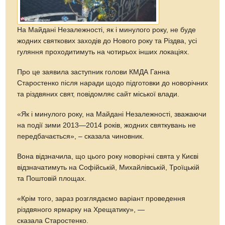
На Майдані Незалежності, як і минулого року, не буде
жодних святкових заходів до Нового року та Різдва, усі
гуляння проходитимуть на чотирьох інших локаціях.
Про це заявила заступник голови КМДА Ганна
Старостенко після наради щодо підготовки до новорічних
та різдвяних свят, повідомляє сайт міської влади.
«Як і минулого року, на Майдані Незалежності, зважаючи
на події зими 2013—2014 років, жодних святкувань не
передбачається», – сказала чиновник.
Вона відзначила, що цього року новорічні свята у Києві
відзначатимуть на Софійській, Михайлівській, Троїцькій
та Поштовій площах.
«Крім того, зараз розглядаємо варіант проведення
різдвяного ярмарку на Хрещатику», —
сказала Старостенко.