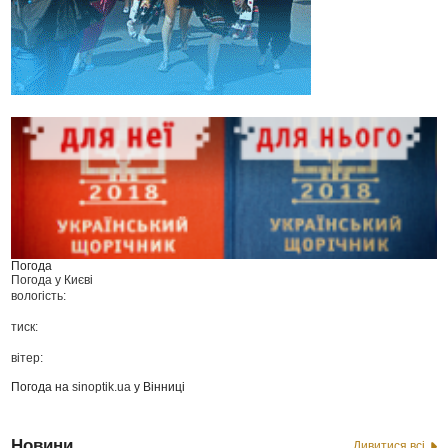
Погода
Погода у
Києві
вологість:
тиск:
вітер:
Погода на
sinoptik.ua
у Вінниці
Новини
Дивитися всі