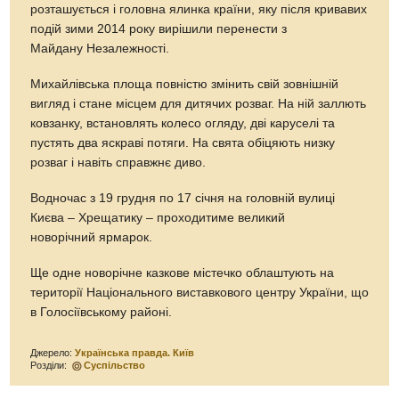
розташується і головна ялинка країни, яку після кривавих
подій зими 2014 року вирішили перенести з
Майдану Незалежності.
Михайлівська площа повністю змінить свій зовнішній
вигляд і стане місцем для дитячих розваг. На ній заллють
ковзанку, встановлять колесо огляду, дві каруселі та
пустять два яскраві потяги. На свята обіцяють низку
розваг і навіть справжнє диво.
Водночас з 19 грудня по 17 січня на головній вулиці
Києва – Хрещатику – проходитиме великий
новорічний ярмарок.
Ще одне новорічне казкове містечко облаштують на
території Національного виставкового центру України, що
в Голосіївському районі.
Джерело:
Українська правда. Київ
Розділи:
Суспільство