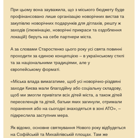
При цьому вона зауважила, що з міського бюджету буде
профінансовано лише організацію новорічних вистав та
закупівлю новорічних подарунків для дітлахів, решту ж
заходів (ілюмінацію, новорічні прикраси та оздоблення
локацій) беруть на себе партнери міста.
А за словами Старостенко цього року усі свята повинні
проходити за єдиною концепцією – в українському стилі
та за національними традиціями, але у
європейському форматі.
«Міська влада вимагатиме, щоб усі новорічно-різдвяні
заходи Києва мали благодійну або соціальну складову,
щоб ми змогли привітати всіх дітей міста, а також дітей
переселенців та дітей, батьки яких загинули, отримали
поранення або на сьогодні знаходяться в зоні АТО», –
підкреслила заступник мера.
Як відомо, основне святкування Нового року відбудеться
на Софійській та Михайлівській площах. Там же