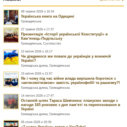
08 червня 2026 о 16:34
Українська книга на Одещині
Громадянська
27 травня 2026 о 17:37
Презентація «Історії української Конституції» в
Камʼянець-Подільську
Громадянська
,
Суспільство
22 квітня 2026 о 16:17
Чи діждемося ми поваги до українців у воюючій
Україні?
Громадська думка
,
Громадянська
15 квітня 2026 о 21:57
Як і чому під час війни влада вирішила боротися з
«антисемітизмом» замість українофобії та рашизму?!
Громадська думка
,
Громадянська
14 лютого 2026 о 17:47
Останній шлях Тараса Шевченка: плануємо заходи з
нагоди 165 роковин з дня памʼяті та перепоховання в
Україні
Громадська думка
,
Громадянська
05 січня 2026 о 20:39
«7 чудес України» тепер у YouTube!