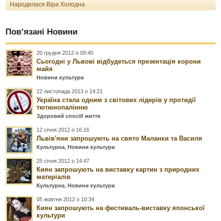
Народилася Віра Холодна
Пов’язані Новини
20 грудня 2012 о 09:40
Сьогодні у Львові відбудеться презентація корони
майя
Новини культури
22 листопада 2013 о 14:21
Україна стала одним з світових лідерів у протидії
тютюнопалінню
Здоровий спосіб життя
12 січня 2012 о 16:16
Львів'яни запрошують на свято Маланки та Василя
Культурна
,
Новини культури
25 січня 2012 о 14:47
Киян запрошують на виставку картин з природних
матеріалів
Культурна
,
Новини культури
05 жовтня 2012 о 10:34
Киян запрошують на фестиваль-виставку японської
культури