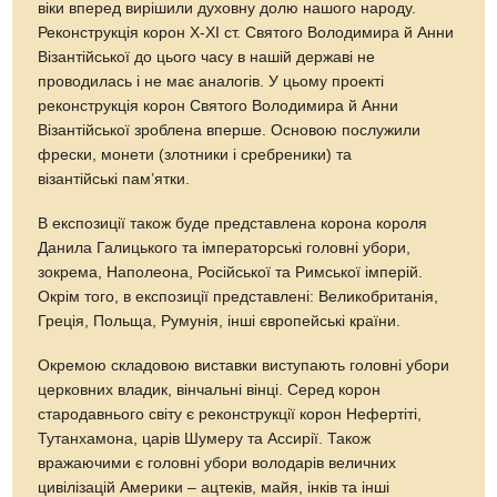
віки вперед вирішили духовну долю нашого народу.
Реконструкція корон X-XI ст. Святого Володимира й Анни
Візантійської до цього часу в нашій державі не
проводилась і не має аналогів. У цьому проекті
реконструкція корон Святого Володимира й Анни
Візантійської зроблена вперше. Основою послужили
фрески, монети (злотники і сребреники) та
візантійські пам’ятки.
В експозиції також буде представлена корона короля
Данила Галицького та імператорські головні убори,
зокрема, Наполеона, Російської та Римської імперій.
Окрім того, в експозиції представлені: Великобританія,
Греція, Польща, Румунія, інші європейські країни.
Окремою складовою виставки виступають головні убори
церковних владик, вінчальні вінці. Серед корон
стародавнього світу є реконструкції корон Нефертіті,
Тутанхамона, царів Шумеру та Ассирії. Також
вражаючими є головні убори володарів величних
цивілізацій Америки – ацтеків, майя, інків та інші