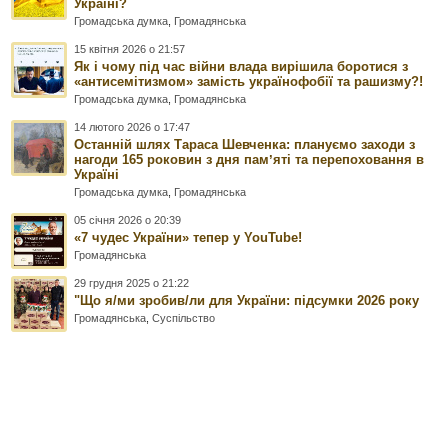
Україні?
Громадська думка
,
Громадянська
15 квітня 2026 о 21:57
Як і чому під час війни влада вирішила боротися з
«антисемітизмом» замість українофобії та рашизму?!
Громадська думка
,
Громадянська
14 лютого 2026 о 17:47
Останній шлях Тараса Шевченка: плануємо заходи з
нагоди 165 роковин з дня памʼяті та перепоховання в
Україні
Громадська думка
,
Громадянська
05 січня 2026 о 20:39
«7 чудес України» тепер у YouTube!
Громадянська
29 грудня 2025 о 21:22
"Що я/ми зробив/ли для України: підсумки 2026 року
Громадянська
,
Суспільство