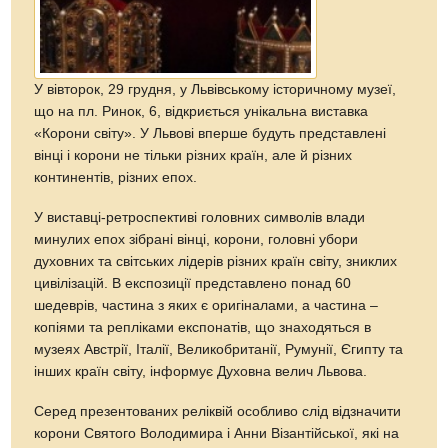
У вівторок, 29 грудня, у Львівському історичному музеї,
що на пл. Ринок, 6, відкриється унікальна виставка
«Корони світу». У Львові вперше будуть представлені
вінці і корони не тільки різних країн, але й різних
континентів, різних епох.
У виставці-ретроспективі головних символів влади
минулих епох зібрані вінці, корони, головні убори
духовних та світських лідерів різних країн світу, зниклих
цивілізацій. В експозиції представлено понад 60
шедеврів, частина з яких є оригіналами, а частина –
копіями та репліками експонатів, що знаходяться в
музеях Австрії, Італії, Великобританії, Румунії, Єгипту та
інших країн світу, інформує Духовна велич Львова.
Серед презентованих реліквій особливо слід відзначити
корони Святого Володимира і Анни Візантійської, які на