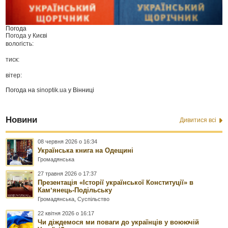
Погода
Погода у
Києві
вологість:
тиск:
вітер:
Погода на
sinoptik.ua
у Вінниці
Новини
Дивитися всі
08 червня 2026 о 16:34
Українська книга на Одещині
Громадянська
27 травня 2026 о 17:37
Презентація «Історії української Конституції» в
Камʼянець-Подільську
Громадянська
,
Суспільство
22 квітня 2026 о 16:17
Чи діждемося ми поваги до українців у воюючій