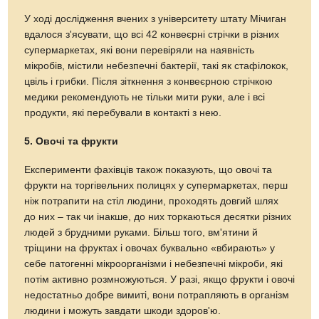
У ході дослідження вчених з університету штату Мічиган
вдалося з'ясувати, що всі 42 конвеєрні стрічки в різних
супермаркетах, які вони перевіряли на наявність
мікробів, містили небезпечні бактерії, такі як стафілокок,
цвіль і грибки. Після зіткнення з конвеєрною стрічкою
медики рекомендують не тільки мити руки, але і всі
продукти, які перебували в контакті з нею.
5. Овочі та фрукти
Експерименти фахівців також показують, що овочі та
фрукти на торгівельних полицях у супермаркетах, перш
ніж потрапити на стіл людини, проходять довгий шлях
до них – так чи інакше, до них торкаються десятки різних
людей з брудними руками. Більш того, вм'ятини й
тріщини на фруктах і овочах буквально «вбирають» у
себе патогенні мікроорганізми і небезпечні мікроби, які
потім активно розмножуються. У разі, якщо фрукти і овочі
недостатньо добре вимиті, вони потрапляють в організм
людини і можуть завдати шкоди здоров'ю.