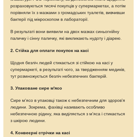
розраховуються тисячі покупців у супермаркетах, а потім
порівняли їх з мазками з громадських туалетів, вивчивши
бактерії під мікроскопом в лабораторії.
В результаті вони виявили на двох мазках синьогнійну
паличку і сінну паличку, які викликають нудоту і діарею.
2. Стійка для оплати покупок на касі
Щодня безліч людей стикається зі стійкою на касі у
супермаркеті, в результаті чого, за твердженням медиків,
тут розмножується безліч небезпечних бактерій.
3. Упаковане сире м'ясо
Сире м'ясо в упаковці також є небезпечним для здоров'я
людини. Зокрема, фахівці називають особливо
небезпечною рідину, яка виділяється з м'яса і стикається
з шкірою людини.
4. Конвеєрні стрічки на касі