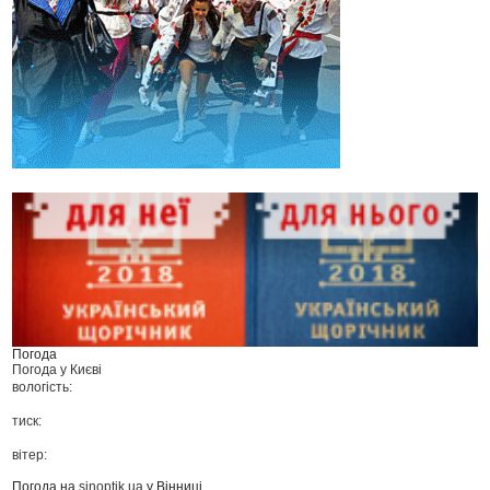
Погода
Погода у
Києві
вологість:
тиск:
вітер:
Погода на
sinoptik.ua
у Вінниці