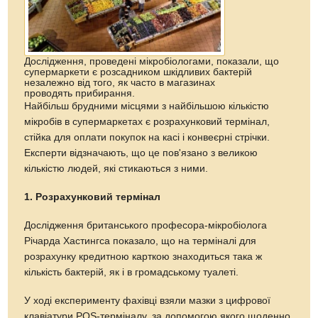
Дослідження, проведені мікробіологами, показали, що
супермаркети є розсадником шкідливих бактерій
незалежно від того, як часто в магазинах
проводять прибирання.
Найбільш брудними місцями з найбільшою кількістю
мікробів в супермаркетах є розрахунковий термінал,
стійка для оплати покупок на касі і конвеєрні стрічки.
Експерти відзначають, що це пов'язано з великою
кількістю людей, які стикаються з ними.
1. Розрахунковий термінал
Дослідження британського професора-мікробіолога
Річарда Хастингса показало, що на терміналі для
розрахунку кредитною карткою знаходиться така ж
кількість бактерій, як і в громадському туалеті.
У ході експерименту фахівці взяли мазки з цифрової
клавіатури POS-терміналу, за допомогою якого щоденно