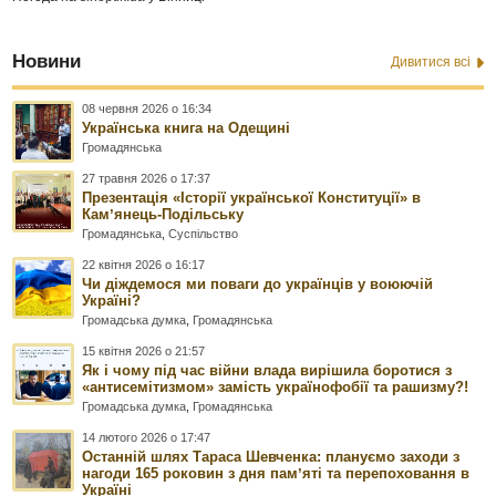
Новини
Дивитися всі
08 червня 2026 о 16:34
Українська книга на Одещині
Громадянська
27 травня 2026 о 17:37
Презентація «Історії української Конституції» в
Камʼянець-Подільську
Громадянська
,
Суспільство
22 квітня 2026 о 16:17
Чи діждемося ми поваги до українців у воюючій
Україні?
Громадська думка
,
Громадянська
15 квітня 2026 о 21:57
Як і чому під час війни влада вирішила боротися з
«антисемітизмом» замість українофобії та рашизму?!
Громадська думка
,
Громадянська
14 лютого 2026 о 17:47
Останній шлях Тараса Шевченка: плануємо заходи з
нагоди 165 роковин з дня памʼяті та перепоховання в
Україні