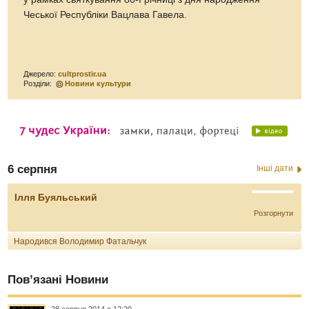
Чеської Республіки Вацлава Гавела.
Джерело:
cultprostir.ua
Розділи:
Новини культури
6 серпня
Інші дати
Ілля Буяльський
Розгорнути
Народився Володимир Фатальчук
Пов’язані Новини
28 серпня 2014 о 12:20