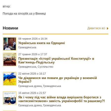
вітер:
Погода на
sinoptik.ua
у Вінниці
Новини
Дивитися всі
08 червня 2026 о 16:34
Українська книга на Одещині
Громадянська
27 травня 2026 о 17:37
Презентація «Історії української Конституції» в
Камʼянець-Подільську
Громадянська
,
Суспільство
22 квітня 2026 о 16:17
Чи діждемося ми поваги до українців у воюючій
Україні?
Громадська думка
,
Громадянська
15 квітня 2026 о 21:57
Як і чому під час війни влада вирішила боротися з
«антисемітизмом» замість українофобії та рашизму?!
Громадська думка
,
Громадянська