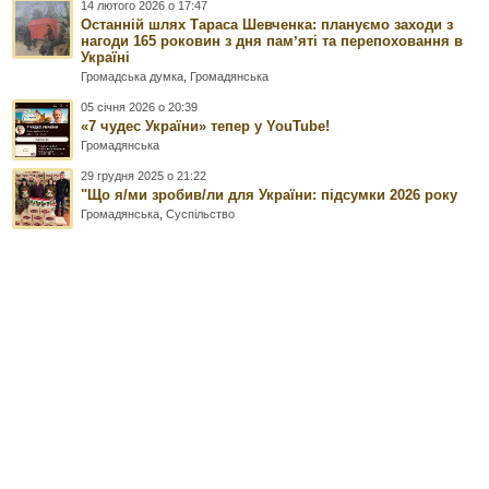
14 лютого 2026 о 17:47
Останній шлях Тараса Шевченка: плануємо заходи з
нагоди 165 роковин з дня памʼяті та перепоховання в
Україні
Громадська думка
,
Громадянська
05 січня 2026 о 20:39
«7 чудес України» тепер у YouTube!
Громадянська
29 грудня 2025 о 21:22
"Що я/ми зробив/ли для України: підсумки 2026 року
Громадянська
,
Суспільство