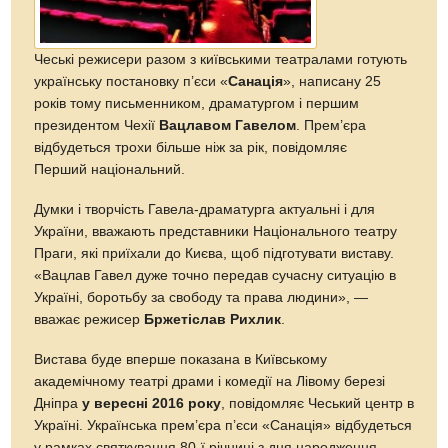
Чеські режисери разом з київськими театралами готують
українську постановку п’єси «
Санація
», написану 25
років тому письменником, драматургом і першим
президентом Чехії
Вацлавом Гавелом
. Прем’єра
відбудеться трохи більше ніж за рік, повідомляє
Перший національний.
Думки і творчість Гавела-драматурга актуальні і для
України, вважають представники Національного театру
Праги, які приїхали до Києва, щоб підготувати виставу.
«Вацлав Гавел дуже точно передав сучасну ситуацію в
Україні, боротьбу за свободу та права людини», —
вважає режисер
Бржетіслав Рихлик
.
Вистава буде вперше показана в Київському
академічному театрі драми і комедії на Лівому березі
Дніпра
у вересні 2016 року
, повідомляє Чеський центр в
Україні. Українська прем’єра п’єси «Санація» відбудеться
у рамках святкування 80-ї річниці з дня народження