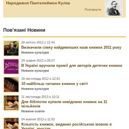
Народився Пантелеймон Куліш
Розгорнути
Пов’язані Новини
28 лютого 2012 о 12:44
Визначили сімку найдивніших назв книжок 2011 року
Новини культури
29 травня 2012 о 09:27
В Україні вручили премії для авторів дитячих книжок
Новини культури
18 листопада 2012 о 12:41
10 найбільш читаних книжок у світі
Новини культури
11 листопада 2013 о 10:11
Для бібліотек купили невідомих книжок на 11
мільйонів
Новини освіти
04 жовтня 2013 о 11:53
Кількість книжок, виданих російською мовою в
Україні, зростає