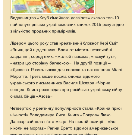
Видавництво «Клуб сімейного дозвілля» склало топ-10
найпопулярніших україномовних книжок 2015 року згідно
з кількістю проданих примірників.
Лідером цього року став креативний блокнот Кері Сміт
«Знищ цей щоденник». Блокнот містить незвичайні
завдання, серед яких: «малюй язиком», «пожуй тут»,
«натри цю сторінку багнюкою». На другій позиції –
«Дивосвіт. Розмальовка для спокою та натхнення» Міллі
Маротта. Третє місце посіла книжка відомого
українського письменника Василя Шкляра «Чорне
сонце». Книга розповідає про російсько-українську війну
очима бійців «Азова».
Четвертою у рейтингу популярності стала «Країна гіркої
ніжності» Володимира Лиса. Книга «Покров» Люко
Дашвар зайняла п’яте місце. На шостій позиції – «Бог
ніколи не моргає» Регіни Бретт, відомої американської
журналістки, яка двічі потрапляла до фіналу