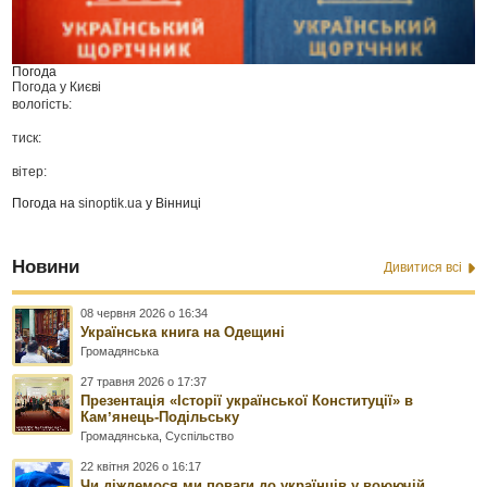
Погода
Погода у
Києві
вологість:
тиск:
вітер:
Погода на
sinoptik.ua
у Вінниці
Новини
Дивитися всі
08 червня 2026 о 16:34
Українська книга на Одещині
Громадянська
27 травня 2026 о 17:37
Презентація «Історії української Конституції» в
Камʼянець-Подільську
Громадянська
,
Суспільство
22 квітня 2026 о 16:17
Чи діждемося ми поваги до українців у воюючій