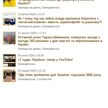
Україні?
Громадська думка
,
Громадянська
15 квітня 2026 о 21:57
Як і чому під час війни влада вирішила боротися з
«антисемітизмом» замість українофобії та рашизму?!
Громадська думка
,
Громадянська
14 лютого 2026 о 17:47
Останній шлях Тараса Шевченка: плануємо заходи з
нагоди 165 роковин з дня памʼяті та перепоховання в
Україні
Громадська думка
,
Громадянська
05 січня 2026 о 20:39
«7 чудес України» тепер у YouTube!
Громадянська
29 грудня 2025 о 21:22
"Що я/ми зробив/ли для України: підсумки 2026 року
Громадянська
,
Суспільство