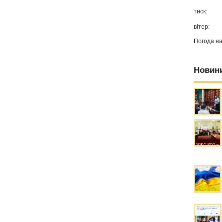
тиск:
вітер:
Погода н
Новин