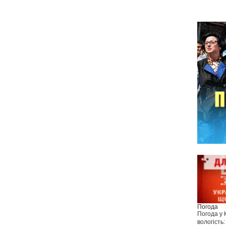
Погода
Погода у
вологість: