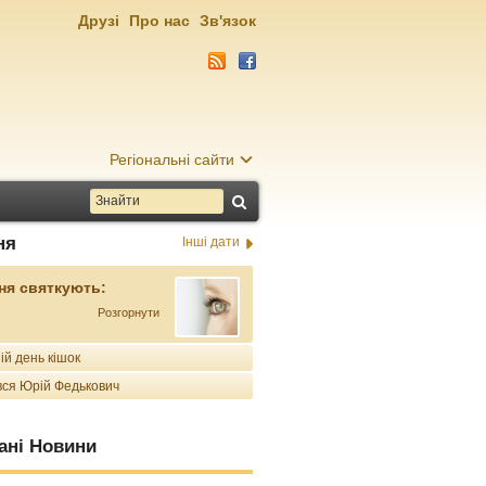
Друзі
Про нас
Зв'язок
Регіональні сайти
ня
Інші дати
ня святкують:
Розгорнути
ій день кішок
ся Юрій Федькович
ані Новини