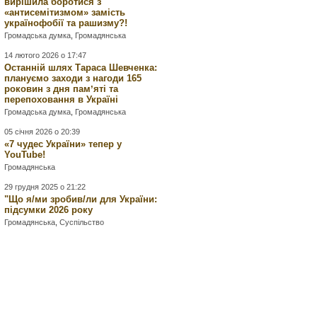
вирішила боротися з
«антисемітизмом» замість
українофобії та рашизму?!
Громадська думка
,
Громадянська
14 лютого 2026 о 17:47
Останній шлях Тараса Шевченка:
плануємо заходи з нагоди 165
роковин з дня памʼяті та
перепоховання в Україні
Громадська думка
,
Громадянська
05 січня 2026 о 20:39
«7 чудес України» тепер у
YouTube!
Громадянська
29 грудня 2025 о 21:22
"Що я/ми зробив/ли для України:
підсумки 2026 року
Громадянська
,
Суспільство