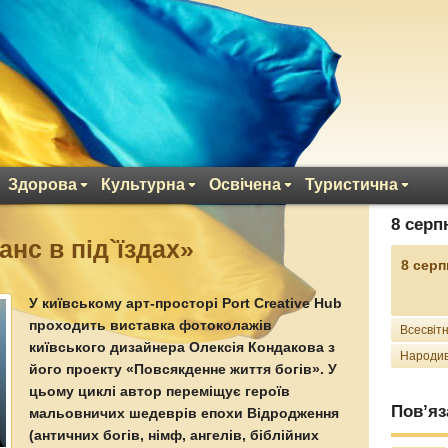
Здорова
Культурна
Освічена
Туристична
8 серп
нс в під`їздах»
8 серп
У київському арт-просторі Port Creative Hub
проходить виставка фотоколажів
Всесвітн
київського дизайнера Олексія Кондакова з
Народив
його проекту «Повсякденне життя богів». У
цьому циклі автор переміщує героїв
Пов’яз
мальовничих шедеврів епохи Відродження
(античних богів, німф, ангелів, біблійних