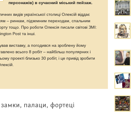
персонажів) в сучасний міський пейзаж.
ичних видів української столиці Олексій віддає
іям – ринкам, підземним переходам, спальним
рту тощо. Про роботи Олексія писали світові ЗМІ:
ngton Post та інші.
ував виставку, а погодився на зроблену йому
авлено всього 8 робіт – найбільш популярних і
ому проекті близько 30 робіт, і це привід зробити
лексій.