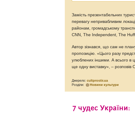
Замість презентабельних турист
перевагу непривабливим локац
районам, громадському транспо
CNN, The Independent, The Huffi
Автор зізнався, що сам не план
пропозицію. «Цього разу предст
улюблених іншими. А всього в ць
ще одну виставку», – розповів О
Джерело:
cultprostir.ua
Розділи:
Новини культури