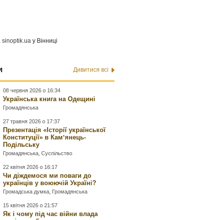
а
sinoptik.ua
у Вінниці
и
Дивитися всі
08 червня 2026 о 16:34
Українська книга на Одещині
Громадянська
27 травня 2026 о 17:37
Презентація «Історії української
Конституції» в Камʼянець-
Подільську
Громадянська
,
Суспільство
22 квітня 2026 о 16:17
Чи діждемося ми поваги до
українців у воюючій Україні?
Громадська думка
,
Громадянська
15 квітня 2026 о 21:57
Як і чому під час війни влада