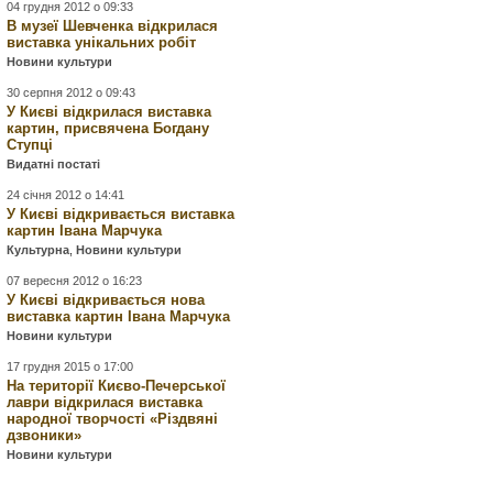
04 грудня 2012 о 09:33
В музеї Шевченка відкрилася
виставка унікальних робіт
Новини культури
30 серпня 2012 о 09:43
У Києві відкрилася виставка
картин, присвячена Богдану
Ступці
Видатні постаті
24 січня 2012 о 14:41
У Києві відкривається виставка
картин Івана Марчука
Культурна
,
Новини культури
07 вересня 2012 о 16:23
У Києві відкривається нова
виставка картин Івана Марчука
Новини культури
17 грудня 2015 о 17:00
На території Києво-Печерської
лаври відкрилася виставка
народної творчості «Різдвяні
дзвоники»
Новини культури