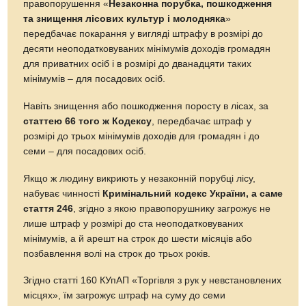
правопорушення «
Незаконна порубка, пошкодження
та знищення лісових культур і молодняка
»
передбачає покарання у вигляді штрафу в розмірі до
десяти неоподатковуваних мінімумів доходів громадян
для приватних осіб і в розмірі до дванадцяти таких
мінімумів – для посадових осіб.
Навіть знищення або пошкодження поросту в лісах, за
статтею 66 того ж Кодексу
, передбачає штраф у
розмірі до трьох мінімумів доходів для громадян і до
семи – для посадових осіб.
Якщо ж людину викриють у незаконній порубці лісу,
набуває чинності
Кримінальний кодекс України, а саме
стаття 246
, згідно з якою правопорушнику загрожує не
лише штраф у розмірі до ста неоподатковуваних
мінімумів, а й арешт на строк до шести місяців або
позбавлення волі на строк до трьох років.
Згідно статті 160 КУпАП «Торгівля з рук у невстановлених
місцях», їм загрожує штраф на суму до семи