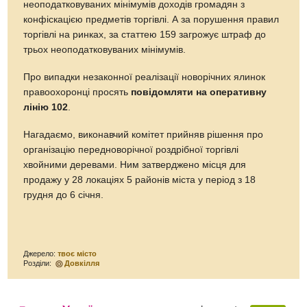
неоподатковуваних мінімумів доходів громадян з
конфіскацією предметів торгівлі. А за порушення правил
торгівлі на ринках, за статтею 159 загрожує штраф до
трьох неоподатковуваних мінімумів.
Про випадки незаконної реалізації новорічних ялинок
правоохоронці просять
повідомляти на оперативну
лінію 102
.
Нагадаємо, виконавчий комітет прийняв рішення про
організацію передноворічної роздрібної торгівлі
хвойними деревами. Ним затверджено місця для
продажу у 28 локаціях 5 районів міста у період з 18
грудня до 6 січня.
Джерело:
твоє місто
Розділи:
Довкілля