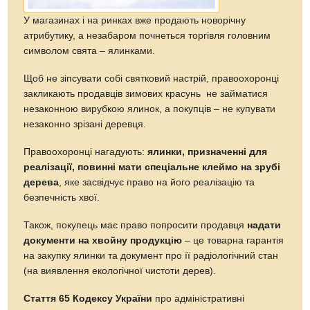
У магазинах і на ринках вже продають новорічну
атрибутику, а незабаром почнеться торгівля головним
символом свята – ялинками.
Щоб не зіпсувати собі святковий настрій, правоохоронці
закликають продавців зимових красунь не займатися
незаконною вирубкою ялинок, а покупців – не купувати
незаконно зрізані деревця.
Правоохоронці нагадують:
ялинки, призначенні для
реалізації, повинні мати спеціальне клеймо на зрубі
дерева
, яке засвідчує право на його реалізацію та
безпечність хвої.
Також, покупець має право попросити продавця
надати
документи на хвойну продукцію
– це товарна гарантія
на закупку ялинки та документ про її радіологічний стан
(на виявлення екологічної чистоти дерев).
Стаття 65 Кодексу України
про адміністративні