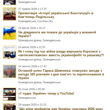
Громадянська
27 травня 2026 о 17:37
Презентація «Історії української Конституції» в
Камʼянець-Подільську
Громадянська
,
Суспільство
22 квітня 2026 о 16:17
Чи діждемося ми поваги до українців у воюючій
Україні?
Громадська думка
,
Громадянська
15 квітня 2026 о 21:57
Як і чому під час війни влада вирішила боротися з
«антисемітизмом» замість українофобії та рашизму?!
Громадська думка
,
Громадянська
14 лютого 2026 о 17:47
Останній шлях Тараса Шевченка: плануємо заходи з
нагоди 165 роковин з дня памʼяті та перепоховання в
Україні
Громадська думка
,
Громадянська
05 січня 2026 о 20:39
«7 чудес України» тепер у YouTube!
Громадянська
29 грудня 2025 о 21:22
"Що я/ми зробив/ли для України: підсумки 2026 року