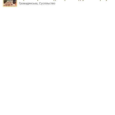
Громадянська
,
Суспільство