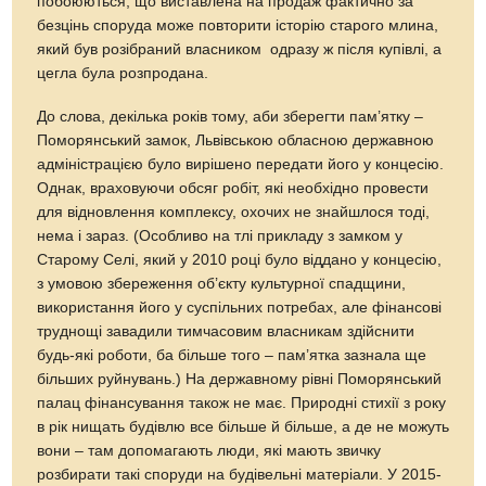
побоюються, що виставлена на продаж фактично за
безцінь споруда може повторити історію старого млина,
який був розібраний власником одразу ж після купівлі, а
цегла була розпродана.
До слова, декілька років тому, аби зберегти пам’ятку –
Поморянський замок, Львівською обласною державною
адміністрацією було вирішено передати його у концесію.
Однак, враховуючи обсяг робіт, які необхідно провести
для відновлення комплексу, охочих не знайшлося тоді,
нема і зараз. (Особливо на тлі прикладу з замком у
Старому Селі, який у 2010 році було віддано у концесію,
з умовою збереження об’єкту культурної спадщини,
використання його у суспільних потребах, але фінансові
труднощі завадили тимчасовим власникам здійснити
будь-які роботи, ба більше того – пам’ятка зазнала ще
більших руйнувань.) На державному рівні Поморянський
палац фінансування також не має. Природні стихії з року
в рік нищать будівлю все більше й більше, а де не можуть
вони – там допомагають люди, які мають звичку
розбирати такі споруди на будівельні матеріали. У 2015-