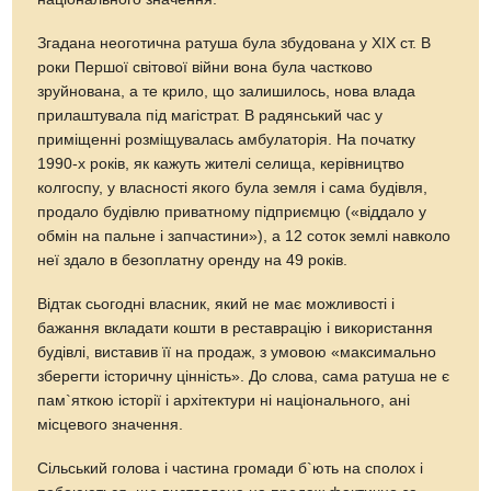
Згадана неоготична ратуша була збудована у ХІХ ст. В
роки Першої світової війни вона була частково
зруйнована, а те крило, що залишилось, нова влада
прилаштувала під магістрат. В радянський час у
приміщенні розміщувалась амбулаторія. На початку
1990-х років, як кажуть жителі селища, керівництво
колгоспу, у власності якого була земля і сама будівля,
продало будівлю приватному підприємцю («віддало у
обмін на пальне і запчастини»), а 12 соток землі навколо
неї здало в безоплатну оренду на 49 років.
Відтак сьогодні власник, який не має можливості і
бажання вкладати кошти в реставрацію і використання
будівлі, виставив її на продаж, з умовою «максимально
зберегти історичну цінність». До слова, сама ратуша не є
пам`яткою історії і архітектури ні національного, ані
місцевого значення.
Сільський голова і частина громади б`ють на сполох і