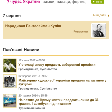
7 серпня
Інші дати
Народився Пантелеймон Куліш
Розгорнути
Пов’язані Новини
12 січня 2012 о 08:59
У столиці знову продають заборонені проліски
Громадянська
,
Суспільство
02 червня 2011 о 09:07
Майcтерню художньої кераміки продали на таємному
аукціоні
Громадянська
,
Суспільство
20 травня 2014 о 15:58
На потяги до Криму квитки продають лише до 31
травня. І автобуси під питанням
Туристичні новини