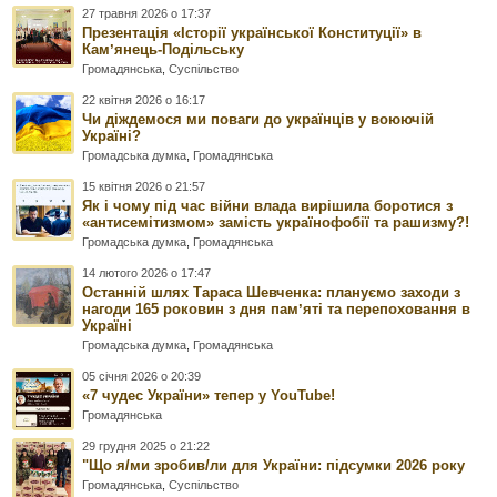
27 травня 2026 о 17:37
Презентація «Історії української Конституції» в
Камʼянець-Подільську
Громадянська
,
Суспільство
22 квітня 2026 о 16:17
Чи діждемося ми поваги до українців у воюючій
Україні?
Громадська думка
,
Громадянська
15 квітня 2026 о 21:57
Як і чому під час війни влада вирішила боротися з
«антисемітизмом» замість українофобії та рашизму?!
Громадська думка
,
Громадянська
14 лютого 2026 о 17:47
Останній шлях Тараса Шевченка: плануємо заходи з
нагоди 165 роковин з дня памʼяті та перепоховання в
Україні
Громадська думка
,
Громадянська
05 січня 2026 о 20:39
«7 чудес України» тепер у YouTube!
Громадянська
29 грудня 2025 о 21:22
"Що я/ми зробив/ли для України: підсумки 2026 року
Громадянська
,
Суспільство