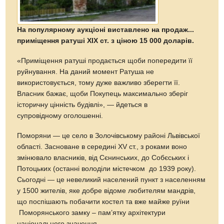
На популярному аукціоні виставлено на продаж...
приміщення ратуші ХІХ ст. з ціною 15 000 доларів.
«Приміщення ратуші продається щоби попередити її
руйнування. На даний момент Ратуша не
використовується, тому дуже важливо зберегти її.
Власник бажає, щоби Покупець максимально зберіг
історичну цінність будівлі», — йдеться в
супровідному оголошенні.
Поморяни — це село в Золочівському районі Львівської
області. Засноване в середині XV ст., з роками воно
змінювало власників, від Сєнинських, до Собєських і
Потоцьких (останні володіли містечком до 1939 року).
Сьогодні — це невеликий населений пункт з населенням
у 1500 жителів, яке добре відоме любителям мандрів,
що поспішають побачити костел та вже майже руїни
Поморянського замку – пам’ятку архітектури
національного значення.