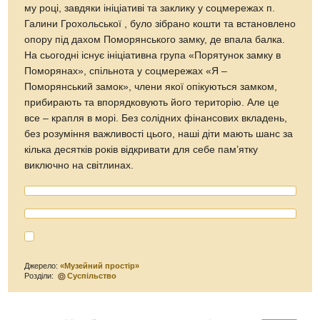
му році, завдяки ініціативі та заклику у соцмережах п.
Галини Грохольської , було зібрано кошти та встановлено
опору під дахом Поморянського замку, де впала балка.
На сьогодні існує ініціативна група «Порятунок замку в
Поморянах», спільнота у соцмережах «Я –
Поморянський замок», члени якої опікуються замком,
прибирають та впорядковують його територію. Але це
все – крапля в морі. Без солідних фінансових вкладень,
без розуміння важливості цього, наші діти мають шанс за
кілька десятків років відкривати для себе пам’ятку
виключно на світлинах.
Джерело:
«Музейний простiр»
Розділи:
Суспільство