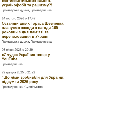
«антисемітизмом» замість
українофобії та рашизму?!
Громадська думка
,
Громадянська
14 лютого 2026 о 17:47
Останній шлях Тараса Шевченка:
плануємо заходи з нагоди 165
роковин з дня памʼяті та
перепоховання в Україні
Громадська думка
,
Громадянська
05 січня 2026 о 20:39
«7 чудес України» тепер у
YouTube!
Громадянська
29 грудня 2025 о 21:22
"Що я/ми зробив/ли для України:
підсумки 2026 року
Громадянська
,
Суспільство