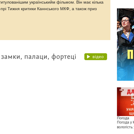
итулованішим українськийм фільмом. Він має кілька
-прі Тижня критики Каннського МКФ, а також приз
Погода
Погода у
вологість: