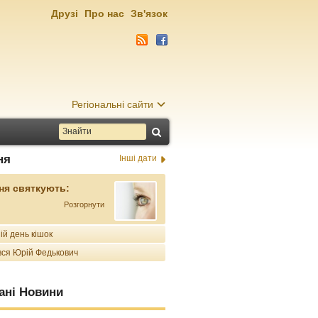
Друзі
Про нас
Зв'язок
Регіональні сайти
ня
Інші дати
ня святкують:
Розгорнути
ій день кішок
ся Юрій Федькович
ані Новини