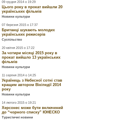
09 грудня 2014 о 19:29
Цього року в прокат вийшли 20
українських фільмів
Новини культури
07 березня 2015 о 17:37
Британці шукають молодих
українських режисерів
Суспільство
20 квітня 2015 о 17:22
За чотири місяці 2015 року в
прокат вийшло 13 українських
фільмів
Новини культури
11 серпня 2014 о 14:25
Українець з Небесної сотні став
кращим автором Вікіпедії 2014
року
Новини культури
14 лютого 2015 о 19:21
Херсонес може бути включений
до “чорного списку” ЮНЕСКО
Туристичні новини