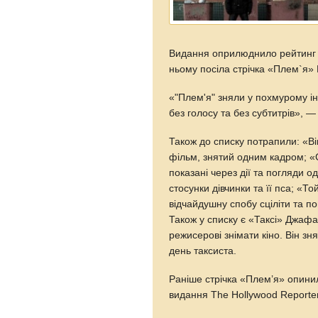
Видання оприлюднило рейтинг н
ньому посіла стрічка «Плем`я
«"Плем'я" зняли у похмурому ін
без голосу та без субтитрів», —
Також до списку потрапили: «В
фільм, знятий одним кадром; «
показані через дії та погляди 
стосунки дівчинки та її пса; «
відчайдушну спобу сціліти та по
Також у списку є «Таксі» Джаф
режисерові знімати кіно. Він зн
день таксиста.
Раніше стрічка «Плем’я» опини
видання The Hollywood Reporter