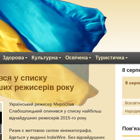
Здорова
Культурна
Освічена
Туристична
8 серп
вся у списку
8 серп
их режисерів року
Всесвітн
Український режисер Мирослав
Слабошпицький опинився у списку найбільш
Народив
відчайдушних режисерів 2015-го року.
Пов’яз
Ризик є життєвою силою кінематографа,
йдеться у виданні IndieWire. Без відчайдушних