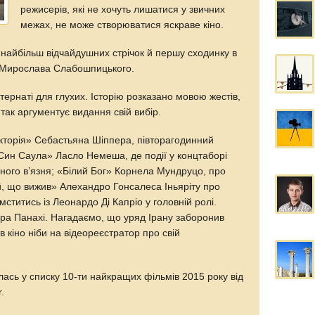
режисерів, які не хочуть лишатися у звичних
межах, не може створюватися яскраве кіно.
айбільш відчайдушних стрічок й першу сходинку в
» Мирослава Слабошпицького.
тернаті для глухих. Історію розказано мовою жестів,
 так аргументує видання свій вибір.
ікторія» Себастьяна Шіппера, півторагодинний
Син Саула» Ласло Немеша, де події у концтаборі
одного в’язня; «Білий Бог» Корнела Мундруцо, про
Той, що вижив» Алехандро Гонсалеса Іньяріту про
мститись із Леонардо Ді Капріо у головній ролі.
ара Панахі. Нагадаємо, що уряд Ірану заборонив
яв кіно ніби на відеореєстратор про свій
лась у
списку 10-ти найкращих фільмів 2015 року від
.