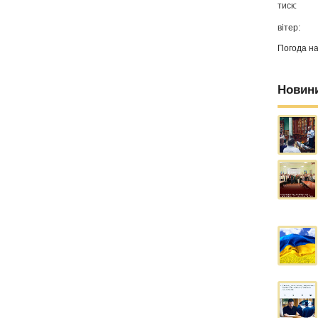
тиск:
вітер:
Погода н
Новин