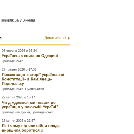
а
sinoptik.ua
у Вінниці
и
Дивитися всі
08 червня 2026 о 16:34
Українська книга на Одещині
Громадянська
27 травня 2026 о 17:37
Презентація «Історії української
Конституції» в Камʼянець-
Подільську
Громадянська
,
Суспільство
22 квітня 2026 о 16:17
Чи діждемося ми поваги до
українців у воюючій Україні?
Громадська думка
,
Громадянська
15 квітня 2026 о 21:57
Як і чому під час війни влада
вирішила боротися з