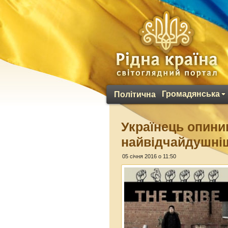
Громадянська
Політична
Українець опини
найвідчайдушніш
05 січня 2016 о 11:50