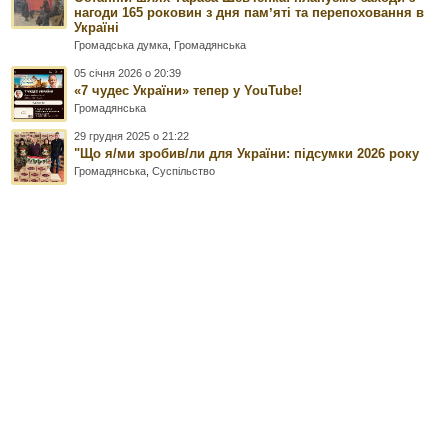
нагоди 165 роковин з дня памʼяті та перепоховання в
Україні
Громадська думка
,
Громадянська
05 січня 2026 о 20:39
«7 чудес України» тепер у YouTube!
Громадянська
29 грудня 2025 о 21:22
"Що я/ми зробив/ли для України: підсумки 2026 року
Громадянська
,
Суспільство