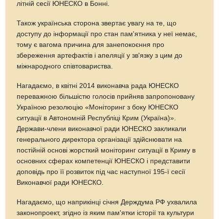
літній сесії ЮНЕСКО в Бонні.
Також українська сторона звертає увагу на те, що
доступу до інформації про стан пам'ятника у неї немає,
тому є вагома причина для занепокоєння про
збереження артефактів і апеляції у зв'язку з цим до
міжнародного співтовариства.
Нагадаємо, в квітні 2014 виконавча рада ЮНЕСКО
переважною більшістю голосів прийняв запропоновану
Україною резолюцію «Моніторинг з боку ЮНЕСКО
ситуації в Автономній Республіці Крим (Україна)».
Держави-члени виконавчої ради ЮНЕСКО закликали
генерального директора організації здійснювати на
постійній основі жорсткий моніторинг ситуації в Криму в
основних сферах компетенції ЮНЕСКО і представити
доповідь про її розвиток під час наступної 195-ї сесії
Виконавчої ради ЮНЕСКО.
Нагадаємо, що наприкінці січня Держдума РФ ухвалила
законопроект, згідно із яким пам'ятки історії та культури