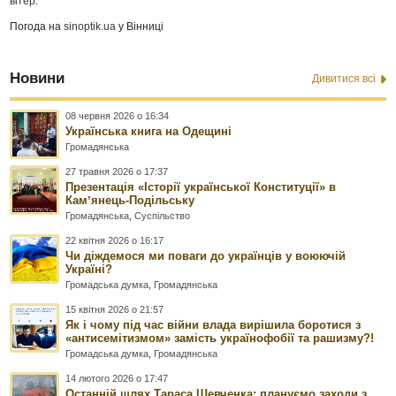
вітер:
Погода на
sinoptik.ua
у Вінниці
Новини
Дивитися всі
08 червня 2026 о 16:34
Українська книга на Одещині
Громадянська
27 травня 2026 о 17:37
Презентація «Історії української Конституції» в
Камʼянець-Подільську
Громадянська
,
Суспільство
22 квітня 2026 о 16:17
Чи діждемося ми поваги до українців у воюючій
Україні?
Громадська думка
,
Громадянська
15 квітня 2026 о 21:57
Як і чому під час війни влада вирішила боротися з
«антисемітизмом» замість українофобії та рашизму?!
Громадська думка
,
Громадянська
14 лютого 2026 о 17:47
Останній шлях Тараса Шевченка: плануємо заходи з