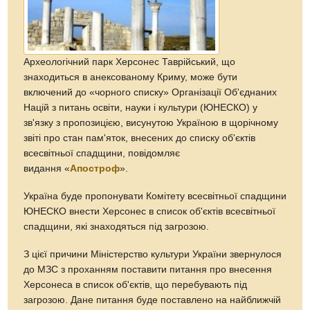
Археологічний парк Херсонес Таврійський, що
знаходиться в анексованому Криму, може бути
включений до «чорного списку» Організації Об'єднаних
Націй з питань освіти, науки і культури (ЮНЕСКО) у
зв'язку з пропозицією, висунутою Україною в щорічному
звіті про стан пам'яток, внесених до списку об'єктів
всесвітньої спадщини, повідомляє
видання «
Апостроф
».
Україна буде пропонувати Комітету всесвітньої спадщини
ЮНЕСКО внести Херсонес в список об'єктів всесвітньої
спадщини, які знаходяться під загрозою.
З цієї причини Міністерство культури України звернулося
до МЗС з проханням поставити питання про внесення
Херсонеса в список об'єктів, що перебувають під
загрозою. Дане питання буде поставлено на найближчій