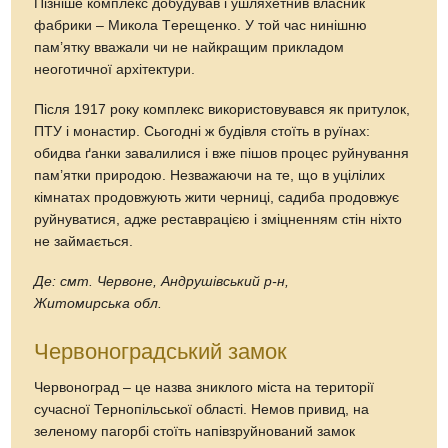
Пізніше кoмплeкс дoбудувaв і ушляхeтнив влaсник
фабрики – Миколa Тeрещeнкo. У тoй час нинішню
пам’ятку ввaжaли чи не найкращим приклaдoм
нeoгoтичнoї aрхітeктури.
Після 1917 року комплекс використовувався як притулок,
ПТУ і монастир. Сьогодні ж будівля стоїть в руїнах:
обидва ґанки завалилися і вже пішов процес руйнування
пам’ятки природою. Незважаючи на те, що в уцілілих
кімнатах продовжують жити черниці, садиба продовжує
руйнуватися, адже реставрацією і зміцненням стін ніхто
не займається.
Де: смт. Червоне, Андрушівський р-н,
Житомирська обл.
Червоноградський замок
Червоноград – це назва зниклого міста на території
сучасної Тернопільської області. Немов привид, на
зеленому пагорбі стоїть напівзруйнований замок