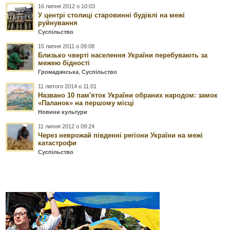
16 липня 2012 о 10:03
У центрі столиці старовинні будівлі на межі
руйнування
Суспільство
15 липня 2011 о 09:08
Близько чверті населення України перебувають за
межею бідності
Громадянська
,
Суспільство
11 лютого 2014 о 11:01
Названо 10 пам'яток України обраних народом: замок
«Паланок» на першому місці
Новини культури
11 липня 2012 о 09:24
Через неврожай південні регіони України на межі
катастрофи
Суспільство