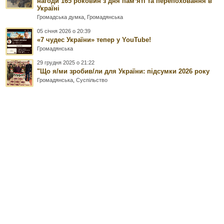
нагоди 165 роковин з дня памʼяті та перепоховання в
Україні
Громадська думка
,
Громадянська
05 січня 2026 о 20:39
«7 чудес України» тепер у YouTube!
Громадянська
29 грудня 2025 о 21:22
"Що я/ми зробив/ли для України: підсумки 2026 року
Громадянська
,
Суспільство