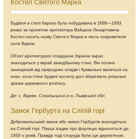
Костел Святого Марка
Будівля в стилі бароко була побудована в 1688—1693
роках за проектом архітектора Войцеха Ленартовича.
Костел носить назву Святого Марка в честь покровителя
села Варяж.
Об’єкт архітектурної спадщини України зараз
знаходиться у вкрай занедбаному стані. Він погано
захищений від природних опадів і буквально валиться на
очах, хоча стіни будівлі костелу досі зберігають унікальні
зразки церковного розпису.
Де: с. Варяж, Сокальський р-н, Львівської обл.
Замок Гербурта на Сліпій горі
Добромильський замок або замок Гербуртів знаходиться
на Сліпий горі. Перші згадки про фортецю відносяться до
1450-х років. Правда тоді споруда була ще дерев’яною.