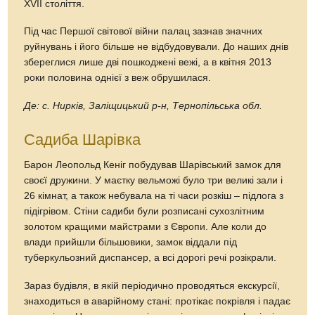
XVII століття.
Під час Першої світової війни палац зазнав значних
руйнувань і його більше не відбудовували. До наших днів
збереглися лише дві пошкоджені вежі, а в квітня 2013
роки половина однієї з веж обрушилася.
Де: с. Нирків, Заліщицький р-н, Тернопільська обл.
Cадиба Шарівка
Барон Леопольд Кеніг побудував Шарівський замок для
своєї дружини. У маєтку вельможі було три великі зали і
26 кімнат, а також небувала на ті часи розкіш – підлога з
підігрівом. Стіни садиби були розписані сухозлітним
золотом кращими майстрами з Європи. Але коли до
влади прийшли більшовики, замок віддали під
туберкульозний диспансер, а всі дорогі речі розікрали.
Зараз будівля, в якій періодично проводяться екскурсії,
знаходиться в аварійному стані: протікає покрівля і падає