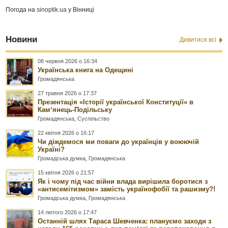
Погода на
sinoptik.ua
у Вінниці
Новини
Дивитися всі
08 червня 2026 о 16:34
Українська книга на Одещині
Громадянська
27 травня 2026 о 17:37
Презентація «Історії української Конституції» в
Камʼянець-Подільську
Громадянська
,
Суспільство
22 квітня 2026 о 16:17
Чи діждемося ми поваги до українців у воюючій
Україні?
Громадська думка
,
Громадянська
15 квітня 2026 о 21:57
Як і чому під час війни влада вирішила боротися з
«антисемітизмом» замість українофобії та рашизму?!
Громадська думка
,
Громадянська
14 лютого 2026 о 17:47
Останній шлях Тараса Шевченка: плануємо заходи з