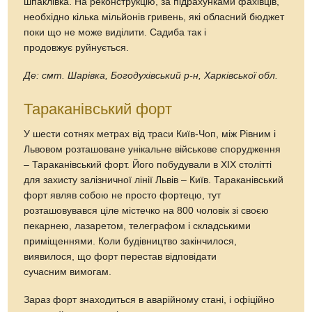
шпаклівка. На реконструкцію, за підрахунками фахівців,
необхідно кілька мільйонів гривень, які обласний бюджет
поки що не може виділити. Садиба так і
продовжує руйнується.
Де: смт. Шарівка, Богодухівський р-н, Харківської обл.
Тараканівський форт
У шести сотнях метрах від траси Київ-Чоп, між Рівним і
Львовом розташоване унікальне військове спорудження
– Тараканівський форт. Його побудували в XIX столітті
для захисту залізничної лінії Львів – Київ. Тараканівський
форт являв собою не просто фортецю, тут
розташовувався ціле містечко на 800 чоловік зі своєю
пекарнею, лазаретом, телеграфом і складськими
приміщеннями. Коли будівництво закінчилося,
виявилося, що форт перестав відповідати
сучасним вимогам.
Зараз форт знаходиться в аварійному стані, і офіційно