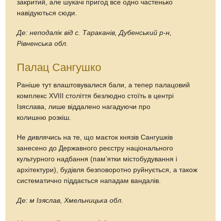
закритий, але шукачі пригод все одно частенько
навідуються сюди.
Де: неподалік від с. Тараканiв, Дубенський р-н,
Рівненська обл.
Палац Сангушко
Раніше тут влаштовувалися бали, а тепер палацовий
комплекс XVIII століття безлюдно стоїть в центрі
Ізяслава, лише віддалено нагадуючи про
колишню розкіш.
Не дивлячись на те, що маєток князів Сангушків
занесено до Державного реєстру національного
культурного надбання (пам’ятки містобудування і
архітектури), будівля безповоротно руйнується, а також
систематично піддається нападам вандалів.
Де: м Ізяслав, Хмельницька обл.