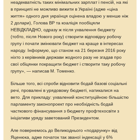
неадекватність таких мінімальних зарплат і пенсій, на які
в принципі не можливо вижити в Україні (адже «ціна
життя» одного дня українця оцінена владою у менше ніж
2 долари), Голова ВР та коаліція пообіцяли
НЕВІДКЛАДНО, одразу ж після ухвалення бюджету
(тобто, після Нового року) створити відповідну робочу
групу і почати змінювати бюджет на краще в інтересах
народу. Інформую, що станом на 21 березня 2016 року
ніхто з керівників держави жодного разу не згадав про
свої обіцянки покращити бюджет і створити таку робочу
групу», — написав М. Томенко.
Більше того, всі спроби відновити бодай базові соціальні
речі, провалені в урядовому бюджеті, натикалися на
вето. Для прикладу: ухвалений конституційною більшістю
парламенту законопроект про необхідність бодай
часткового фінансування з бюджету профтехосвіти з
ініціативи уряду заветований Президентом.
Але повернемось до Великоднього «подарунку» від
Яценюка, адже початок так званої індексації у 6%