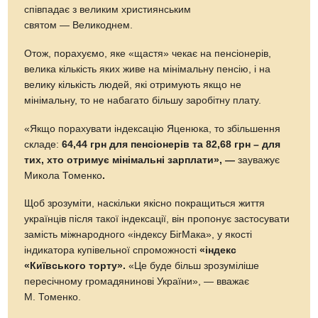
співпадає з великим християнським
святом — Великоднем.
Отож, порахуємо, яке «щастя» чекає на пенсіонерів,
велика кількість яких живе на мінімальну пенсію, і на
велику кількість людей, які отримують якщо не
мінімальну, то не набагато більшу заробітну плату.
«Якщо порахувати індексацію Яценюка, то збільшення
складе:
64,44 грн для пенсіонерів та 82,68 грн – для
тих, хто отримує мінімальні зарплати», —
зауважує
Микола Томенко
.
Щоб зрозуміти, наскільки якісно покращиться життя
українців після такої індексації, він пропонує застосувати
замість міжнародного «індексу БігМака», у якості
індикатора купівельної спроможності
«індекс
«Київського торту».
«Це буде більш зрозуміліше
пересічному громадянинові України», — вважає
М. Томенко.