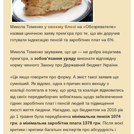
Микола Томенко
у своєму блозі
на «Обозревателе»
назвав цинічною заяву прем’єра про те, що він доручив
готувати індексацію пенсій та заробітних плат на 6%.
Микола Томенко зауважив, що це — не добра ініціатива
прем’єра, а
зобов’язання уряду
виконати відповідну
норму чинного Закону про Державний бюджет України.
«Це якщо говорити про форму. А зміст такої заявив ще
сумніший. Як відомо, одна з причин мого виходу з
коаліції полягала в тому, що уряд та коаліція відмовились
від своїх передвиборчих зобов’язань щодо забезпечення
гідних заробітних плат і пенсій людей та підвищення
якості життя людини. Нагадаю, що бюджетом на 2016 рік
до 1 травня була передбачена
мінімальна пенсія 1074
грн
,
а мінімальна заробітна плата 1378 грн
. Після моєї
критики і критики багатьох експертів про абсурдність і