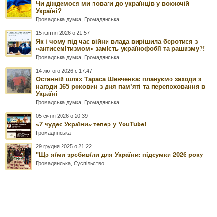
Чи діждемося ми поваги до українців у воюючій
Україні?
Громадська думка
,
Громадянська
15 квітня 2026 о 21:57
Як і чому під час війни влада вирішила боротися з
«антисемітизмом» замість українофобії та рашизму?!
Громадська думка
,
Громадянська
14 лютого 2026 о 17:47
Останній шлях Тараса Шевченка: плануємо заходи з
нагоди 165 роковин з дня памʼяті та перепоховання в
Україні
Громадська думка
,
Громадянська
05 січня 2026 о 20:39
«7 чудес України» тепер у YouTube!
Громадянська
29 грудня 2025 о 21:22
"Що я/ми зробив/ли для України: підсумки 2026 року
Громадянська
,
Суспільство