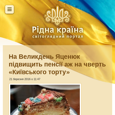
На Великдень Яценюк
підвищить пенсії аж на чверть
«Київського торту»
21 березня 2016 о 11:47