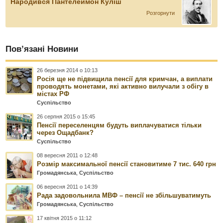
Народився Пантелеймон Куліш
Розгорнути
Пов’язані Новини
26 березня 2014 о 10:13
Росія ще не підвищила пенсії для кримчан, а виплати
проводять монетами, які активно вилучали з обігу в
містах РФ
Суспільство
26 серпня 2015 о 15:45
Пенсії переселенцям будуть виплачуватися тільки
через Ощадбанк?
Суспільство
08 вересня 2011 о 12:48
Розмір максимальної пенсії становитиме 7 тис. 640 грн
Громадянська
,
Суспільство
06 вересня 2011 о 14:39
Рада задовольнила МВФ – пенсії не збільшуватимуть
Громадянська
,
Суспільство
17 квітня 2015 о 11:12