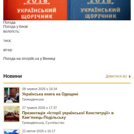
Погода
Погода у
Києві
вологість:
тиск:
вітер:
Погода на
sinoptik.ua
у Вінниці
Новини
Дивитися всі
08 червня 2026 о 16:34
Українська книга на Одещині
Громадянська
27 травня 2026 о 17:37
Презентація «Історії української Конституції» в
Камʼянець-Подільську
Громадянська
,
Суспільство
22 квітня 2026 о 16:17