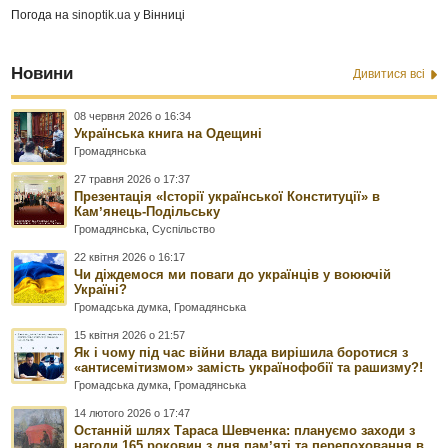
Погода на
sinoptik.ua
у Вінниці
Новини
Дивитися всі
08 червня 2026 о 16:34
Українська книга на Одещині
Громадянська
27 травня 2026 о 17:37
Презентація «Історії української Конституції» в
Камʼянець-Подільську
Громадянська
,
Суспільство
22 квітня 2026 о 16:17
Чи діждемося ми поваги до українців у воюючій
Україні?
Громадська думка
,
Громадянська
15 квітня 2026 о 21:57
Як і чому під час війни влада вирішила боротися з
«антисемітизмом» замість українофобії та рашизму?!
Громадська думка
,
Громадянська
14 лютого 2026 о 17:47
Останній шлях Тараса Шевченка: плануємо заходи з
нагоди 165 роковин з дня памʼяті та перепоховання в