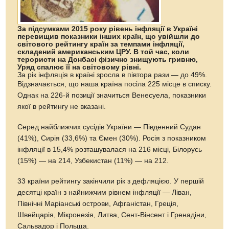
За підсумками 2015 року рівень інфляції в Україні
перевищив показники інших країн, що увійшли до
світового рейтингу країн за темпами інфляції,
складений американським ЦРУ. В той час, коли
терористи на Донбасі фізично знищують гривню,
Уряд спалює її на світовому рівні.
За рік інфляція в країні зросла в півтора рази — до 49%.
Відзначається, що наша країна посіла 225 місце в списку.
Однак на 226-й позиції значиться Венесуела, показники
якої в рейтингу не вказані.
Серед найближчих сусідів України — Південний Судан
(41%), Сирія (33,6%) та Ємен (30%). Росія з показником
інфляції в 15,4% розташувалася на 216 місці, Білорусь
(15%) — на 214, Узбекистан (11%) — на 212.
33 країни рейтингу закінчили рік з дефляцією. У першій
десятці країн з найнижчим рівнем інфляції — Ліван,
Північні Маріанські острови, Афганістан, Греція,
Швейцарія, Мікронезія, Литва, Сент-Вінсент і Гренадіни,
Сальвадор і Польща.