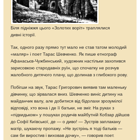
Біля підніжжя цього «Золотих воріт» траплялися
дивні історії.
Так, одного разу прямо тут мало не став татом молодий
«маляр» і поет Тарас Шевченко. Як пише етнограф
Афанасьєв-Чужбинський, художник настільки захопився
зарисовкою стародавніх руїн, що спочатку не розчув
жалобного дитячого плачу, що долинав з глибокого рову.
Побігши на звук, Тарас Григорович виявив там маленьку
дівчинку, що зірвалася вниз. Шевченко виніс дитину на
майданчик валу, але добитися від бідолахи зрозумілої
відповіді, хто вона і де її батьки, не зміг. На руках з
«підкидьком» у пошуках родичів майбутній Кобзар дійшов
до Софії Київської, де — о диво! — Зустрів заплакану
матір, шукаючу пропажу. «Не зустрінь я тоді батьків —
сам би виростив і виховав дочку», — говорив поет.