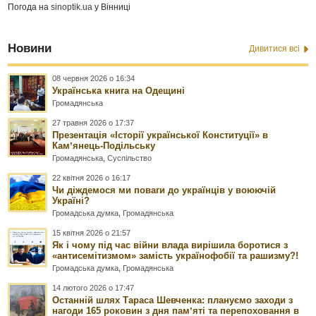
Погода на
sinoptik.ua
у Вінниці
Новини
Дивитися всі
08 червня 2026 о 16:34
Українська книга на Одещині
Громадянська
27 травня 2026 о 17:37
Презентація «Історії української Конституції» в
Камʼянець-Подільську
Громадянська
,
Суспільство
22 квітня 2026 о 16:17
Чи діждемося ми поваги до українців у воюючій
Україні?
Громадська думка
,
Громадянська
15 квітня 2026 о 21:57
Як і чому під час війни влада вирішила боротися з
«антисемітизмом» замість українофобії та рашизму?!
Громадська думка
,
Громадянська
14 лютого 2026 о 17:47
Останній шлях Тараса Шевченка: плануємо заходи з
нагоди 165 роковин з дня памʼяті та перепоховання в