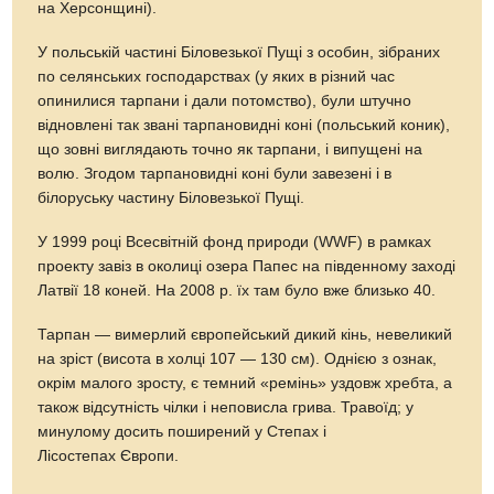
на Херсонщині).
У польській частині Біловезької Пущі з особин, зібраних
по селянських господарствах (у яких в різний час
опинилися тарпани і дали потомство), були штучно
відновлені так звані тарпановидні коні (польський коник),
що зовні виглядають точно як тарпани, і випущені на
волю. Згодом тарпановидні коні були завезені і в
білоруську частину Біловезької Пущі.
У 1999 році Всесвітній фонд природи (WWF) в рамках
проекту завіз в околиці озера Папес на південному заході
Латвії 18 коней. На 2008 р. їх там було вже близько 40.
Тарпан — вимерлий європейський дикий кінь, невеликий
на зріст (висота в холці 107 — 130 см). Однією з ознак,
окрім малого зросту, є темний «ремінь» уздовж хребта, а
також відсутність чілки і неповисла грива. Травоїд; у
минулому досить поширений у Степах і
Лісостепах Європи.