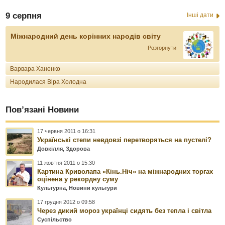
9 серпня
Інші дати
Міжнародний день корінних народів світу
Розгорнути
Варвара Ханенко
Народилася Віра Холодна
Пов’язані Новини
17 червня 2011 о 16:31
Українські степи невдовзі перетворяться на пустелі?
Довкілля
,
Здорова
11 жовтня 2011 о 15:30
Картина Криволапа «Кінь.Ніч» на міжнародних торгах
оцінена у рекордну суму
Культурна
,
Новини культури
17 грудня 2012 о 09:58
Через дикий мороз українці сидять без тепла і світла
Суспільство