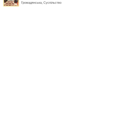
Громадянська
,
Суспільство