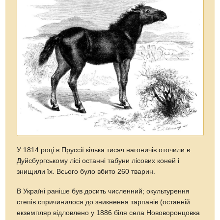
У 1814 році в Пруссії кілька тисяч нагоничів оточили в
Дуйсбургському лісі останні табуни лісових коней і
знищили їх. Всього було вбито 260 тварин.
В Україні раніше був досить численний; окультурення
степів спричинилося до зникнення тарпанів (останній
екземпляр відловлено у 1886 біля села Нововоронцовка