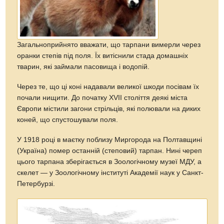
Загальноприйнято вважати, що тарпани вимерли через
оранки степів під поля. Їх витіснили стада домашніх
тварин, які займали пасовища і водопій.
Через те, що ці коні надавали великої шкоди посівам їх
почали нищити. До початку XVII століття деякі міста
Європи містили загони стрільців, які полювали на диких
коней, що спустошували поля.
У 1918 році в маєтку поблизу Миргорода на Полтавщині
(Україна) помер останній (степовий) тарпан. Нині череп
цього тарпана зберігається в Зоологічному музеї МДУ, а
скелет — у Зоологічному інституті Академії наук у Санкт-
Петербурзі.