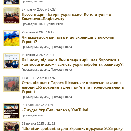
Громадянська
27 травня 2026 о 17:37
Презентація «Історії української Конституції» в
Камʼянець-Подільську
Громадянська
,
Суспільство
22 квітня 2026 о 16:17
Чи діждемося ми поваги до українців у воюючій
Україні?
Громадська думка
,
Громадянська
15 квітня 2026 о 21:57
Як і чому під час війни влада вирішила боротися з
«антисемітизмом» замість українофобії та рашизму?!
Громадська думка
,
Громадянська
14 лютого 2026 о 17:47
Останній шлях Тараса Шевченка: плануємо заходи з
нагоди 165 роковин з дня памʼяті та перепоховання в
Україні
Громадська думка
,
Громадянська
05 січня 2026 о 20:39
«7 чудес України» тепер у YouTube!
Громадянська
29 грудня 2025 о 21:22
"Що я/ми зробив/ли для України: підсумки 2026 року