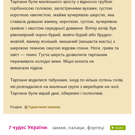
Тарпани були маленького зросту з відносно грубою
горбоносою головою, загостреними вухами, густою
короткою хвилястою, майже кучерявою шерстю, яка
ставала довшою взимку, короткою, густою, кучерявою
гривою і хвостом середньої довжини. Влітку колір був
рівномірний чорно-бурий, жовто-бурий або брудно-
жовтий, взимку ясніший, мишачий (мишаста масть) з
широкою темною смугою вздовж спини. Ноги, грива та
хвіст — темні. Густа шерсть дозволяла тарпанам
переживати холодні зими. Міцні копита не
вимагали підков.
Тарпани водилися табунами, іноді по кілька сотень голів,
які розпадалися на маленькі групи з жеребцем на чолі.
Тарпани були вкрай дикі, обережні і полохливі.
Розділи:
Туристичні новини