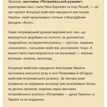
Загалом,
виставка «Петриківський рушник»,
кураторами якої стали Ніна Бурневіч та Ігор Лісний, — це
арт-проект Асоціації майстрів народного мистецтва
України, який організовано спільно з благодійним
фондом «Коло».
Саме петриківський рушник вирізняється тим, що
виконується фарбами на полотні, за допомогою
традиційних інструментів розпису — щіточок, зокрема
«кошачкою», пальцями майстра, рогозинкою тощо. А
вишиті квіти перетворюються на мальовані — мальви,
волошки, калинку, виноград...
Асоціація майстрів народного мистецтва України
заснована минулого року в селі Петриківка й об’єднує
майстрів петриківського розпису. За півтора роки
існування за підтримки асоціації уже реалізовано більш
як десять проектів, зокрема серію виставок
петриківського розпису «Петриківка — душа України» в
Україні та за кордоном.