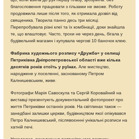
благословення працювати з гільзами не зможе. Роботу
продовжила лише після того, як отримала дозвіл від
священика. Творила панно десь три місяці.
Перепробувала різні клеї та їх комбінації, доки знайшла
те, що влаштовує. Часто, трохи не через день, бігала у
будівельний магазин і купувала чергові 10 баночок клею.
Фабрика художнього розпису «Дружба» у селищі
Петриківка Дніпропетровської області вже кілька
десятків років стоїть у руїнах.
Але мистецтво,
народжене y поселенні, заснованому Петром
Калнишевським, живе.
Фотографи Марія Савоскула та Сергій Коровайний на
виставці презентують документальний фотопроект про
життя Петриківки останніх років. На світлинах також —
занедбані залишки церкви, будівництвом якої опікувався
Петро Калнишевський, післявоєннні унікальні розписи на
хатній печі.