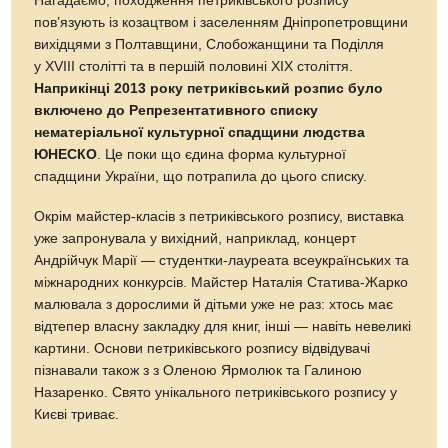
Нагадаємо, походження петриківського розпису
пов’язують із козацтвом і заселенням Дніпропетровщини
вихідцями з Полтавщини, Слобожанщини та Поділля
у XVIII столітті та в першій половині ХІХ століття.
Наприкінці 2013 року петриківський розпис було
включено до Репрезентативного списку
нематеріальної культурної спадщини людства
ЮНЕСКО
. Це поки що єдина форма культурної
спадщини України, що потрапила до цього списку.
Окрім майстер-класів з петриківського розпису, виставка
уже запронувала у вихідний, наприклад, концерт
Андрійчук Марії — студентки-лауреата всеукраїнських та
міжнародних конкурсів. Майстер Наталія Статива-Жарко
малювала з дорослими й дітьми уже не раз: хтось має
відтепер власну закладку для книг, інші — навіть невеликі
картини. Основи петриківського розпису відвідувачі
пізнавали також з з Оленою Ярмолюк та Галиною
Назаренко. Свято унікального петриківського розпису у
Києві триває.