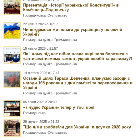
Презентація «Історії української Конституції» в
Камʼянець-Подільську
Громадянська
,
Суспільство
22 квітня 2026 о 16:17
Чи діждемося ми поваги до українців у воюючій
Україні?
Громадська думка
,
Громадянська
15 квітня 2026 о 21:57
Як і чому під час війни влада вирішила боротися з
«антисемітизмом» замість українофобії та рашизму?!
Громадська думка
,
Громадянська
14 лютого 2026 о 17:47
Останній шлях Тараса Шевченка: плануємо заходи з
нагоди 165 роковин з дня памʼяті та перепоховання в
Україні
Громадська думка
,
Громадянська
05 січня 2026 о 20:39
«7 чудес України» тепер у YouTube!
Громадянська
29 грудня 2025 о 21:22
"Що я/ми зробив/ли для України: підсумки 2026 року
Громадянська
,
Суспільство