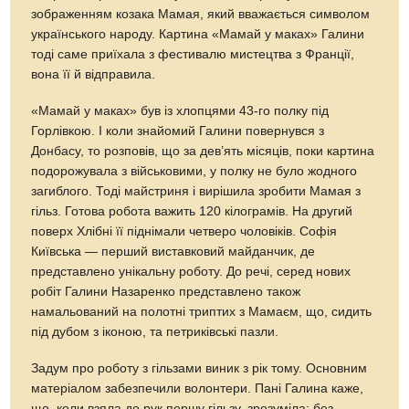
зображенням козака Мамая, який вважається символом
українського народу. Картина «Мамай у маках» Галини
тоді саме приїхала з фестивалю мистецтва з Франції,
вона її й відправила.
«Мамай у маках» був iз хлопцями 43-го полку під
Горлівкою. І коли знайомий Галини повернувся з
Донбасу, то розповів, що за дев’ять місяців, поки картина
подорожувала з військовими, у полку не було жодного
загиблого. Тоді майстриня і вирішила зробити Мамая з
гільз. Готова робота важить 120 кілограмів. На другий
поверх Хлібні її піднімали четверо чоловіків. Софія
Київська — перший виставковий майданчик, де
представлено унікальну роботу. До речі, серед нових
робіт Галини Назаренко представлено також
намальований на полотні триптих з Мамаєм, що, сидить
під дубом з іконою, та петриківські пазли.
Задум про роботу з гільзами виник з рік тому. Основним
матеріалом забезпечили волонтери. Пані Галина каже,
що, коли взяла до рук першу гільзу, зрозуміла: без