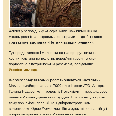
Хлібня у заповіднику «Софія Київська» більш ніж на
місяць розквітла яскравими кольорами —
до 4 травня
триватиме виставка «Петриківський рушник».
Тут представлено і мальовки на папері, рушники та
хустки, картини на полотні, дерев’яні тарелі та скрині,
порцеляна з петриківським розписом, повідомляє
Україна молода.
Із-поміж представлених робіт вирізняється металевий
Мамай, змайстрований iз 7000 гільз із зони АТО. Авторка
Галина Назаренко — родом iз Петриківки — назвала своє
панно «Мамай-український Будда». Приблизно два роки
тому познайомилася жінка з дніпропетровським
волонтером Юрою Фоменком. Він згодом пішов на війну і
попросив прислати йому Мамая — картину iз