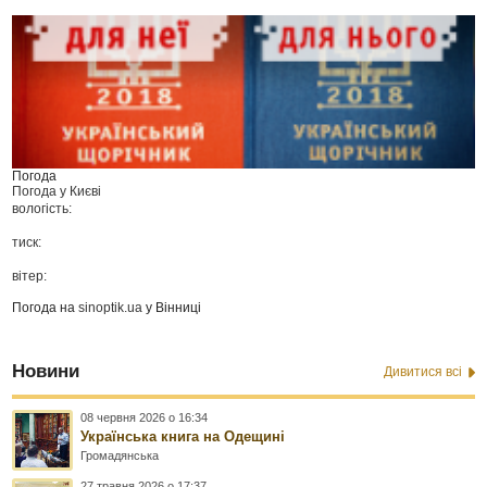
Погода
Погода у
Києві
вологість:
тиск:
вітер:
Погода на
sinoptik.ua
у Вінниці
Новини
Дивитися всі
08 червня 2026 о 16:34
Українська книга на Одещині
Громадянська
27 травня 2026 о 17:37