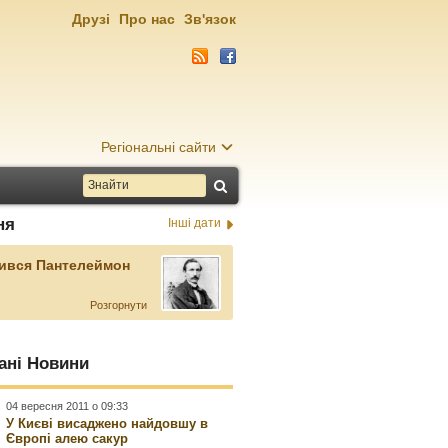
Друзі
Про нас
Зв'язок
Регіональні сайти
ня
Інші дати
ився Пантелеймон
Розгорнути
ані Новини
04 вересня 2011 о 09:33
У Києві висаджено найдовшу в
Європі алею сакур