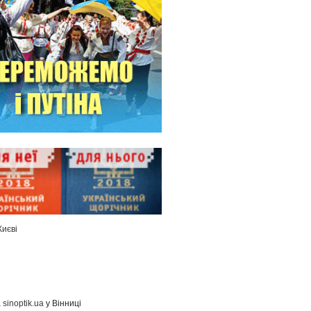
Києві
а
sinoptik.ua
у Вінниці