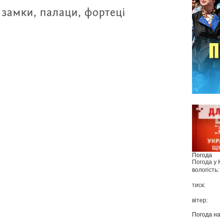
Погода
Погода у
вологість:
тиск:
вітер:
Погода н