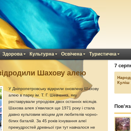
Здорова
Культурна
Освічена
Туристична
7 серп
 відродили Шахову алею
Народ
Куліш
У Дніпропетровську відкрили оновлену Шахову
алею в парку ім. Т. Г. Шевченка, яку
реставрували упродовж двох останніх місяців.
Пов’яз
Шахова алея з’явилася ще 1971 року і стала
давно культовим місцем для любителів чорно-
білих баталій. За 45 років існування алеї
премудростей древньої гри тут навчалося не