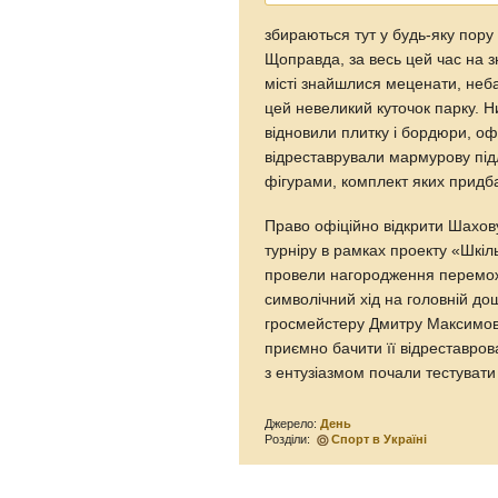
збираються тут у будь-яку пору 
Щоправда, за весь цей час на з
місті знайшлися меценати, неба
цей невеликий куточок парку. Н
відновили плитку і бордюри, офо
відреставрували мармурову пі
фігурами, комплект яких придб
Право офіційно відкрити Шахов
турніру в рамках проекту «Шкіл
провели нагородження перемож
символічний хід на головній д
гросмейстеру Дмитру Максимову
приємно бачити її відреставрова
з ентузіазмом почали тестувати 
Джерело:
День
Розділи:
Спорт в Україні