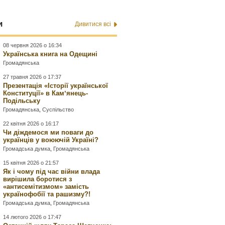
и
Дивитися всі
08 червня 2026 о 16:34
Українська книга на Одещині
Громадянська
27 травня 2026 о 17:37
Презентація «Історії української
Конституції» в Камʼянець-
Подільську
Громадянська
,
Суспільство
22 квітня 2026 о 16:17
Чи діждемося ми поваги до
українців у воюючій Україні?
Громадська думка
,
Громадянська
15 квітня 2026 о 21:57
Як і чому під час війни влада
вирішила боротися з
«антисемітизмом» замість
українофобії та рашизму?!
Громадська думка
,
Громадянська
14 лютого 2026 о 17:47