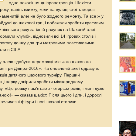
одне покоління дніпропетровців. Шахісти
року, навіть взимку, коли на вулиці стоїть мороз.
наменитій алеї не було жодного ремонту. Та все ж у
йдужі до шахової гри, і побажали зробити красивим
инішнього року за їхній рахунок на Шаховій алеї
рмили клумби, відновили всі 14 ігрових столів і
длогову дошку для гри метровими пластиковими
али в США.
у алею здобули переможці міського шахового
ьні ігри Дніпра-2016». На оновленій алеї одразу ж
ців дитячого шахового турніру. Перший
ошці парку довірили зробити міжнародному
. «Цю дошку пам’ятаю з чотирьох років, і мені дуже
ною!» — сказав шахіст. Після цього і діти, і дорослі
величезні фігури і нові шахові столики.