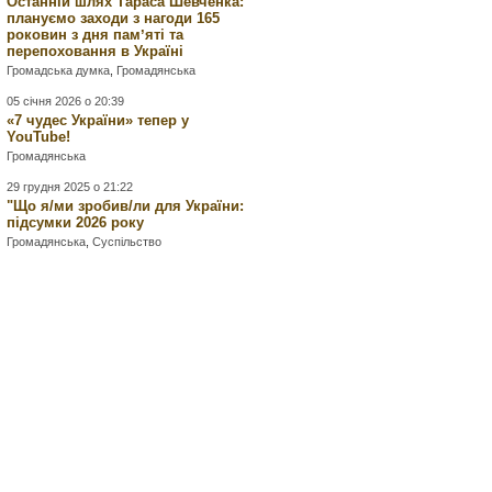
Останній шлях Тараса Шевченка:
плануємо заходи з нагоди 165
роковин з дня памʼяті та
перепоховання в Україні
Громадська думка
,
Громадянська
05 січня 2026 о 20:39
«7 чудес України» тепер у
YouTube!
Громадянська
29 грудня 2025 о 21:22
"Що я/ми зробив/ли для України:
підсумки 2026 року
Громадянська
,
Суспільство