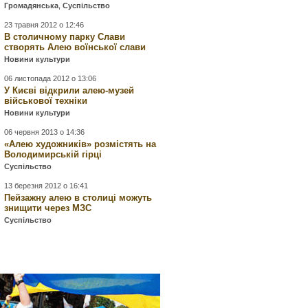
Громадянська
,
Суспільство
23 травня 2012 о 12:46
В столичному парку Слави
створять Алею воїнської слави
Новини культури
06 листопада 2012 о 13:06
У Києві відкрили алею-музей
військової техніки
Новини культури
06 червня 2013 о 14:36
«Алею художників» розмістять на
Володимирській гірці
Суспільство
13 березня 2012 о 16:41
Пейзажну алею в столиці можуть
знищити через МЗС
Суспільство