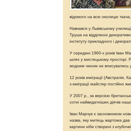
відомого на всю околицю ткача
Навчався у Львівському училищ
Труша на відділенні декоративн
інституту прикладного і декора
У середині 1960-х років Іван М
шлях у мистецькому просторі. Р
жодним чином не вписувались у
12 років еміграції (Австралія,
з еміграції майстер постійно жи
У 2007 р., за версією британськ
сотні найвидатніших діячів нашо
Іван Марчук є засновником нови
назва, яку митець жартома дав 
картини нiби створенi з клубочк