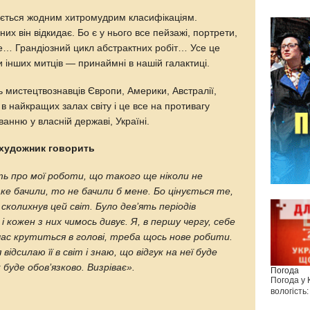
ається жодним хитромудрим класифiкацiям.
них вiн вiдкидає. Бо є у нього все пейзажi, портрети,
ве… Грандiозний цикл абстрактних робiт… Усе це
 iнших митцiв — принаймнi в нашiй галактицi.
 мистецтвознавців Європи, Америки, Австралії,
 найкращих залах світу і це все на противагу
анню у власній державі, Україні.
 художник говорить
ть про мої роботи, що такого ще ніколи не
аке бачили, то не бачили б мене. Бо цінується те,
 сколихнув цей світ. Було дев’ять періодів
і кожен з них чимось дивує. Я, в першу чергу, себе
час крутиться в голові, треба щось нове робити.
відсилаю її в світ і знаю, що відгук на неї буде
буде обов’язково. Визріває».
Погода
Погода у
вологість: