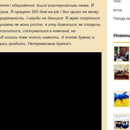
тиск:
ття і одкровення. Іншої альтернативи нема. Й
вітер:
га. Я працюю 365 днів на рік і без цього не можу.
приреченість. І нікуди не дінешся. Я мрію погрітися
Погода н
лухаючи як вона росте, я хочу дивитися, як пливуть
еселитися, спілкуватися в компанії, не
Новин
об когось там чогось навчити. А потім думаю а
щось зробити. Непереможна думка!»