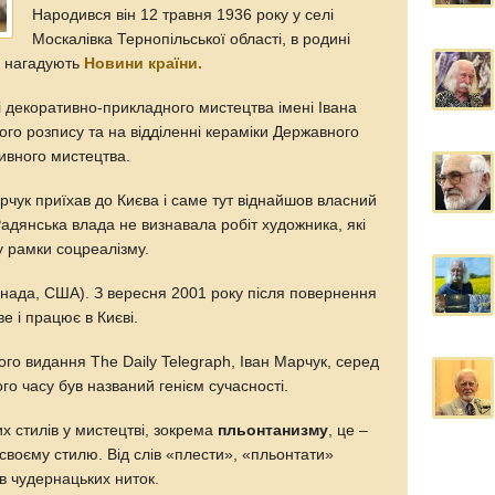
Народився він 12 травня 1936 року у селі
Москалівка Тернопільської області, в родині
, нагадують
Новини країни.
і декоративно-прикладного мистецтва імені Івана
ого розпису та на відділенні кераміки Державного
тивного мистецтва.
арчук приїхав до Києва і саме тут віднайшов власний
адянська влада не визнавала робіт художника, які
 рамки соцреалізму.
 Канада, США). З вересня 2001 року після повернення
ве і працює в Києві.
ого видання The Daily Telegraph, Іван Марчук, серед
го часу був названий генієм сучасності.
х стилів у мистецтві, зокрема
пльонтанизму
, це –
своєму стилю. Вiд слiв «плести», «пльонтати»
iв чудернацьких ниток.