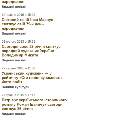
народження
Видатні постаті
12 травня 2015 о 15:29
Світовий геній Іван Марчук
святкує свій 79-й день
народження
Видатні постаті
01 лютого 2013 о 15:51
Сьогодні своє 82-річчя святкує
народний художник України
Володимир Микита
Видатні постаті
27 серпня 2015 о 11:38
Український художник — у
рейтингу «Сто геніїв сучасності».
Фото робіт
Новини культури
27 травня 2015 о 17:17
Патріарх українського історичного
роману Роман Іваничук сьогодні
святкує 86-річчя
Видатні постаті