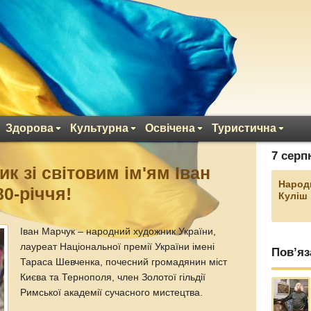
Здорова
Культурна
Освічена
Туристична
7 серп
к зі світовим ім'ям Іван
Народ
0-річчя!
Куліш
Іван Марчук – народний художник України,
лауреат Національної премії України імені
Пов’яз
Тараса Шевченка, почесний громадянин міст
Києва та Тернополя, член Золотої гільдії
Римської академії сучасного мистецтва.