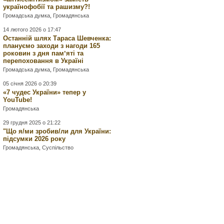
українофобії та рашизму?!
Громадська думка
,
Громадянська
14 лютого 2026 о 17:47
Останній шлях Тараса Шевченка:
плануємо заходи з нагоди 165
роковин з дня памʼяті та
перепоховання в Україні
Громадська думка
,
Громадянська
05 січня 2026 о 20:39
«7 чудес України» тепер у
YouTube!
Громадянська
29 грудня 2025 о 21:22
"Що я/ми зробив/ли для України:
підсумки 2026 року
Громадянська
,
Суспільство