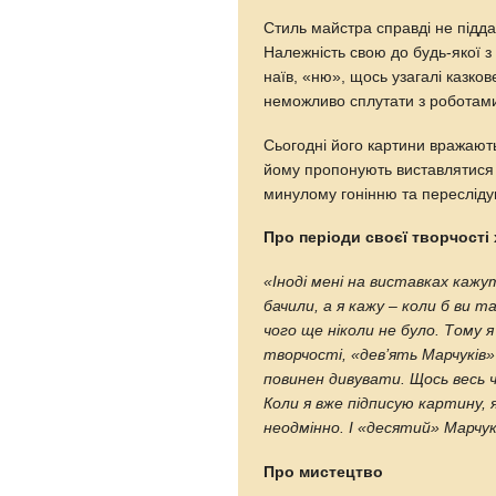
Стиль майстра справдi не пiдд
Належнiсть свою до будь-якої з 
наїв, «ню», щось узагалi казко
неможливо сплутати з роботами
Сьогодні його картини вражають
йому пропонують виставлятися в
минулому гонінню та переслідув
Про періоди своєї творчості
«Іноді мені на виставках кажу
бачили, а я кажу – коли б ви т
чого ще ніколи не було. Тому я
творчості, «дев’ять Марчуків» 
повинен дивувати. Щось весь 
Коли я вже підписую картину, я 
неодмінно. І «десятий» Марчук 
Про мистецтво