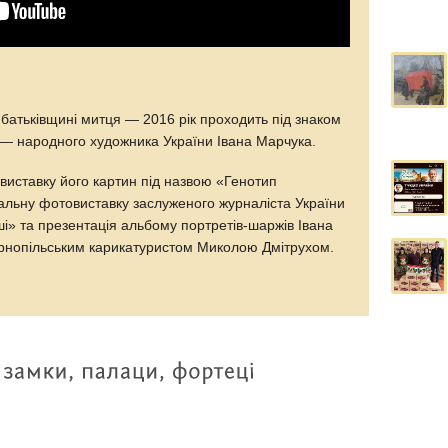
батьківщині митця — 2016 рік проходить під знаком
 — народного художника України Івана Марчука.
 виставку його картин під назвою «Генотип
нальну фотовиставку заслуженого журналіста України
ші» та презентація альбому портретів-шаржів Івана
ернопільським карикатуристом Миколою Дмітрухом.