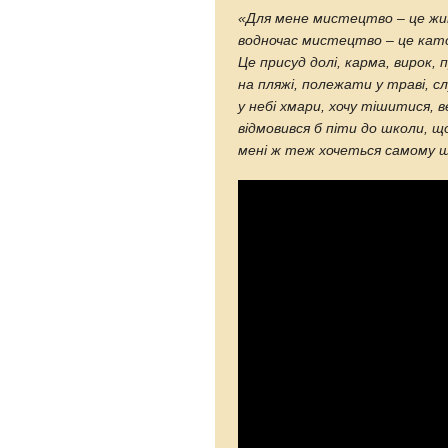
«Для мене мистецтво – це жи
водночас мистецтво – це катор
Це присуд долі, карма, вирок, 
на пляжі, полежати у траві, с
у небі хмари, хочу тішитися, в
відмовився б піти до школи, щ
мені ж теж хочеться самому 