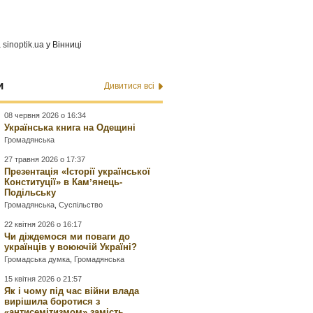
а
sinoptik.ua
у Вінниці
и
Дивитися всі
08 червня 2026 о 16:34
Українська книга на Одещині
Громадянська
27 травня 2026 о 17:37
Презентація «Історії української
Конституції» в Камʼянець-
Подільську
Громадянська
,
Суспільство
22 квітня 2026 о 16:17
Чи діждемося ми поваги до
українців у воюючій Україні?
Громадська думка
,
Громадянська
15 квітня 2026 о 21:57
Як і чому під час війни влада
вирішила боротися з
«антисемітизмом» замість