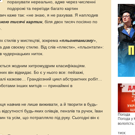
порахувати нереально, адже через численні
подорожі та переїзди багато картин
ич каже так: «не знаю, я не рахував. Я наплодив
иною тисячі картин
, біля двох тисяч посіяно по
».
х стилів у мистецтві, зокрема
«пльонтанизму
»,
 дав своєму стилю. Вiд слiв «плести», «пльонтати»:
iв чудернацьких ниток.
ається жодним хитромудрим класифiкацiям.
их вiн вiдкидає. Бо є у нього все: пейзажi,
галi казкове… Грандiозний цикл абстрактних робiт…
оботами iнших митцiв — принаймнi в
ця навчив не лише виживати, а й творити в будь-
 відсутності будь-яких олівців, пензлів та ручок, Іван
Погода
 та усім, що потрапляло під руку. Сьогодні він є
Погода у
вологість:
тиск: