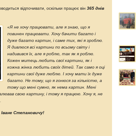
водиться відпочивати, оскільки працює він
365 днів
«
Я не хочу працювати, але я знаю, що я
повинен працювати. Хочу бачити багато і
дуже багато картин, і саме тих, які я зроблю.
Я дивлюся всі картини по всьому світу і
надивився їх, але я роблю, так як я роблю.
Кожен митець любить свої картини, як і
кожна жінка любить своїх дітей. Так само я оці
картини свої дуже люблю. І хочу мати їх дуже
багато. Не тому, що я гонюся за кількістю, а
тому що мені сумно, як нема картин. Мені
алював свою картину, і тому я працюю. Хочу я, не
.
а, Іване Степановичу!