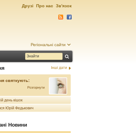
Друзі
Про нас
Зв'язок
Регіональні сайти
ня
Інші дати
ня святкують:
Розгорнути
ій день кішок
ся Юрій Федькович
ані Новини