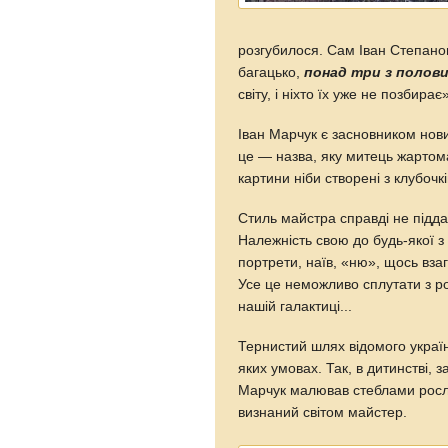
розгубилося. Сам Іван Степанов
багацько,
понад три з полов
світу, і ніхто їх уже не позбирає
Іван Марчук є засновником нови
це — назва, яку митець жартома
картини нiби створенi з клубочк
Стиль майстра справдi не пiдд
Належнiсть свою до будь-якої з н
портрети, наїв, «ню», щось вза
Усе це неможливо сплутати з р
нашiй галактицi...
Тернистий шлях відомого україн
яких умовах. Так, в дитинстві, за
Марчук малював стеблами рослин
визнаний світом майстер.