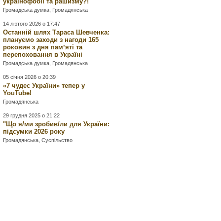
українофобії та рашизму?!
Громадська думка
,
Громадянська
14 лютого 2026 о 17:47
Останній шлях Тараса Шевченка:
плануємо заходи з нагоди 165
роковин з дня памʼяті та
перепоховання в Україні
Громадська думка
,
Громадянська
05 січня 2026 о 20:39
«7 чудес України» тепер у
YouTube!
Громадянська
29 грудня 2025 о 21:22
"Що я/ми зробив/ли для України:
підсумки 2026 року
Громадянська
,
Суспільство