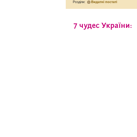
Розділи:
Видатні постаті