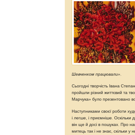
Шевченком працювали»
.
Сьогодні творчість Івана Степа
пройшли різний життєвий та тво
Марчука» було презентовано всь
Наступниками своєї роботи ху
і легше, і приємніше. Оскільки 
він ще й досі в пошуках. Про н
митець так і не знає, скільки у н