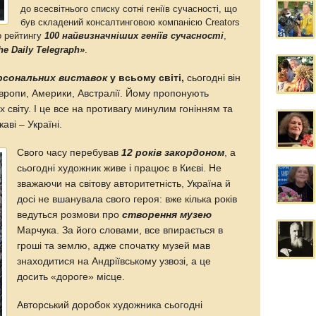
до всесвітнього списку сотні геніїв сучасності, що
був складений консалтинговою компанією Creators
о рейтингу
100 найвизначніших геніїв сучасності
,
he Daily Telegraph»
.
рсональних виставок
у всьому світі,
сьогодні він
Європи, Америки, Австралії. Йому пропонують
 світу. І це все на противагу минулим гонінням та
аві – Україні.
Свого часу перебував
12 років закордоном
, а
сьогодні художник живе і працює в Києві. Не
зважаючи на світову авторитетність, Україна й
досі не вшанувала свого героя: вже кілька років
ведуться розмови про
створення музею
Марчука. За його словами, все впирається в
гроші та землю, адже спочатку музей мав
знаходитися на Андріївському узвозі, а це
досить «дороге» місце.
Авторський доробок художника сьогодні