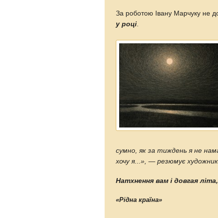
За роботою Івану Марчуку не до
у році
.
сумно, як за тиждень я не нам
хочу я...
», — резюмує художник
Натхнення вам і довгая літ
«Рідна країна»