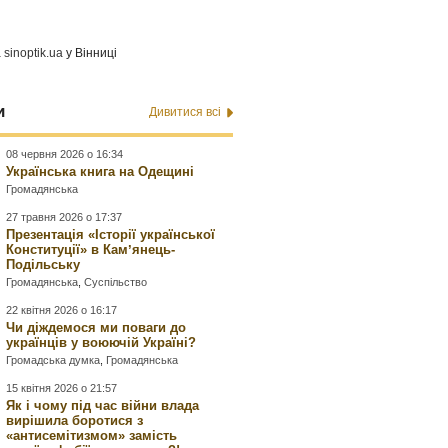
а
sinoptik.ua
у Вінниці
и
Дивитися всі
08 червня 2026 о 16:34
Українська книга на Одещині
Громадянська
27 травня 2026 о 17:37
Презентація «Історії української
Конституції» в Камʼянець-
Подільську
Громадянська
,
Суспільство
22 квітня 2026 о 16:17
Чи діждемося ми поваги до
українців у воюючій Україні?
Громадська думка
,
Громадянська
15 квітня 2026 о 21:57
Як і чому під час війни влада
вирішила боротися з
«антисемітизмом» замість