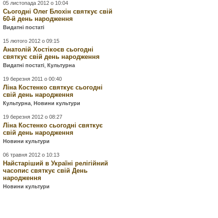
05 листопада 2012 о 10:04
Сьогодні Олег Блохін святкує свій
60-й день народження
Видатні постаті
15 лютого 2012 о 09:15
Анатолій Хостікоєв сьогодні
святкує свій день народження
Видатні постаті
,
Культурна
19 березня 2011 о 00:40
Ліна Костенко святкує сьогодні
свій день народження
Культурна
,
Новини культури
19 березня 2012 о 08:27
Ліна Костенко сьогодні святкує
свій день народження
Новини культури
06 травня 2012 о 10:13
Найстаріший в Україні релігійний
часопис святкує свій День
народження
Новини культури