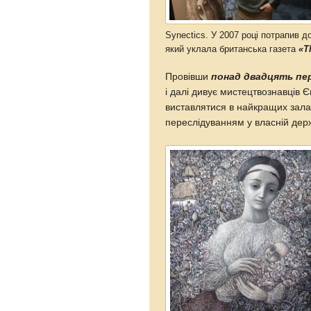
Synectics. У 2007 році потрапив д
який уклала британська газета
«T
Провівши
понад двадцять пе
і далі дивує мистецтвознавців 
виставлятися в найкращих залах
переслідуванням у власній держ