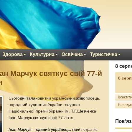
Здорова
Культурна
Освічена
Туристична
8 серп
ван Марчук святкує свій 77-й
8 серп
я
Всесвітн
Сьогодні талановитий український живописець,
народний художник України, лауреат
Народив
Національної премії України ім. Т.Г.Шевченка
Іван Марчук святкує своє 77-ліття.
Пов’яз
Іван Марчук
– єдиний українець,
який потрапив