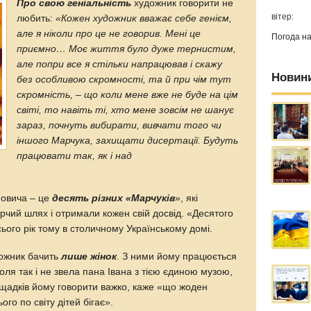
Про свою геніальність
художник говорити не
вітер:
любить:
«Кожен художник вважає себе генієм,
але я ніколи про це не говорив. Мені це
Погода н
приємно… Моє життя було дуже тернистим,
але попри все я стільки напрацював і скажу
Новин
без особливою скромності, та й при чім тут
скромність, – що коли мене вже не буде на цім
світі, то навіть ті, хто мене зовсім не шанує
зараз, почнуть вибирати, вивчати того чи
іншого Марчука, захищати дисертації. Будуть
працювати так, як і над
новича – це
десять різних «Марчуків
», які
рчий шлях і отримали кожен свій досвід. «Десятого
ого рік тому в столичному Українському домі.
дожник бачить
лише жінок
. З ними йому працюється
доля так і не звела пана Івана з тією єдиною музою,
ащадків йому говорити важко, каже «що жоден
ього по світу дітей бігає».