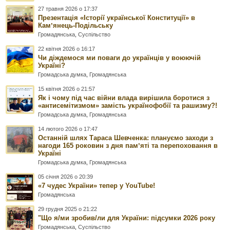
27 травня 2026 о 17:37
Презентація «Історії української Конституції» в
Камʼянець-Подільську
Громадянська
,
Суспільство
22 квітня 2026 о 16:17
Чи діждемося ми поваги до українців у воюючій
Україні?
Громадська думка
,
Громадянська
15 квітня 2026 о 21:57
Як і чому під час війни влада вирішила боротися з
«антисемітизмом» замість українофобії та рашизму?!
Громадська думка
,
Громадянська
14 лютого 2026 о 17:47
Останній шлях Тараса Шевченка: плануємо заходи з
нагоди 165 роковин з дня памʼяті та перепоховання в
Україні
Громадська думка
,
Громадянська
05 січня 2026 о 20:39
«7 чудес України» тепер у YouTube!
Громадянська
29 грудня 2025 о 21:22
"Що я/ми зробив/ли для України: підсумки 2026 року
Громадянська
,
Суспільство