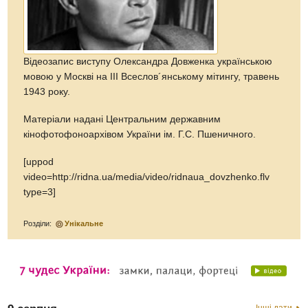
Відеозапис виступу Олександра Довженка українською
мовою у Москві на ІІІ Всеслов´янському мітингу, травень
1943 року.
Матеріали надані Центральним державним
кінофотофоноархівом України ім. Г.С. Пшеничного.
[uppod
video=http://ridna.ua/media/video/ridnaua_dovzhenko.flv
type=3]
Розділи:
Унікальне
Інші дати