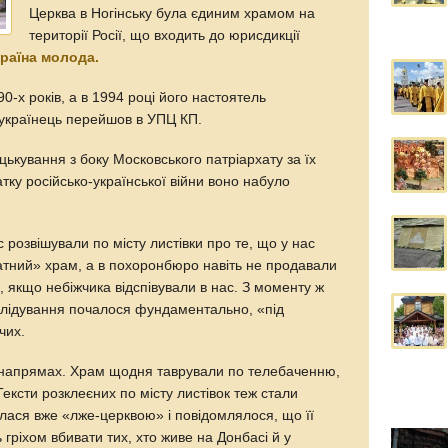
Церква в Ногінську була єдиним храмом на
території Росії, що входить до юрисдикції
країна молода.
90-х років, а в 1994 році його настоятель
 українець перейшов в УПЦ КП.
ьку­вання з боку Московського патріархату за їх
тку російсько-української війни воно набуло
 розвішували по місту листівки про те, що у нас
атний» храм, а в похоронбюро навіть не продавали
 якщо небіжчика відспівували в нас. З моменту ж
еслідування почалося фундаментально, «під
чих.
х напрямах. Храм щодня таврували по телебаченню,
 Тексти розклеєних по місту листівок теж стали
лася вже «лже-церквою» і повідомлялося, що її
гріхом вбивати тих, хто живе на Донбасі й у