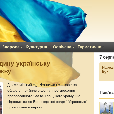
Здорова
Культурна
Освічена
Туристична
7 серп
єдину українську
Народ
ркву
Куліш
Днями міський суд Ногінська (Московська
область) прийняв рішення про знесення
Пов’яз
православного Свято-Троїцького храму, що
відноситься до Богородської єпархії Української
православної церкви.