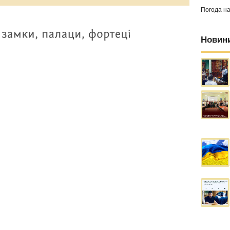
Погода н
Новин