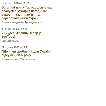
14 лютого 2026 о 17:47
Останній шлях Тараса Шевченка:
плануємо заходи з нагоди 165
роковин з дня памʼяті та
перепоховання в Україні
Громадська думка
,
Громадянська
05 січня 2026 о 20:39
«7 чудес України» тепер у
YouTube!
Громадянська
29 грудня 2025 о 21:22
"Що я/ми зробив/ли для України:
підсумки 2026 року
Громадянська
,
Суспільство