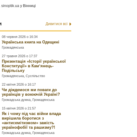
а
sinoptik.ua
у Вінниці
и
Дивитися всі
08 червня 2026 о 16:34
Українська книга на Одещині
Громадянська
27 травня 2026 о 17:37
Презентація «Історії української
Конституції» в Камʼянець-
Подільську
Громадянська
,
Суспільство
22 квітня 2026 о 16:17
Чи діждемося ми поваги до
українців у воюючій Україні?
Громадська думка
,
Громадянська
15 квітня 2026 о 21:57
Як і чому під час війни влада
вирішила боротися з
«антисемітизмом» замість
українофобії та рашизму?!
Громадська думка
,
Громадянська