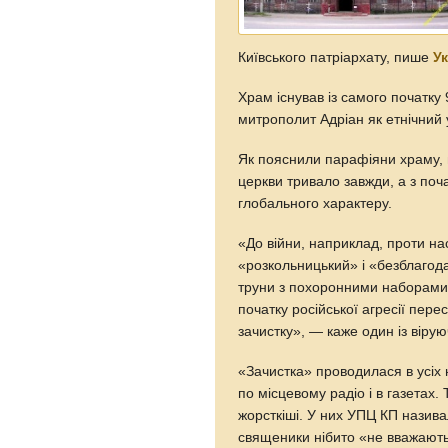
Київського патріархату, пише
У
Храм існував iз самого початку 
митрополит Адріан як етнічний
Як пояснили парафіяни храму, ц
церкви тривало завжди, а з поча
глобального характеру.
«До війни, наприклад, проти нас
«розкольницький» і «безблагод
труни з похоронними наборами,
початку російської агресії пер
зачистку», — каже один iз вірую
«Зачистка» проводилася в усі
по місцевому радіо і в газетах.
жорсткішi. У них УПЦ КП назива
священики нібито «не вважають 