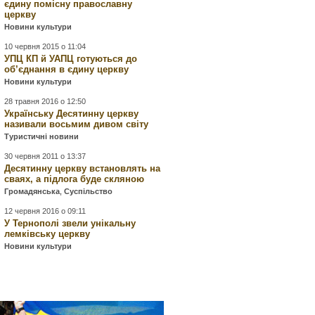
єдину помісну православну
церкву
Новини культури
10 червня 2015 о 11:04
УПЦ КП й УАПЦ готуються до
об’єднання в єдину церкву
Новини культури
28 травня 2016 о 12:50
Українську Десятинну церкву
називали восьмим дивом світу
Туристичні новини
30 червня 2011 о 13:37
Десятинну церкву встановлять на
сваях, а підлога буде скляною
Громадянська
,
Суспільство
12 червня 2016 о 09:11
У Тернополі звели унікальну
лемківську церкву
Новини культури