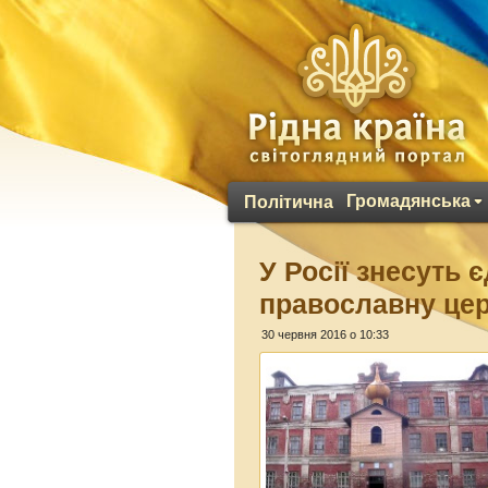
Громадянська
Політична
У Росії знесуть 
православну це
30 червня 2016 о 10:33