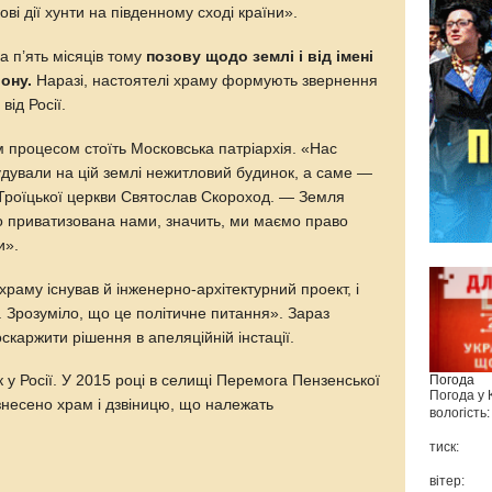
ові дії хунти на південному сході країни».
а п’ять місяців тому
позову щодо землі і від імені
йону.
Наразі, настоятелі храму формують звернення
ід Росії.
м процесом стоїть Московська патріархія. «Нас
удували на цій землі нежитловий будинок, а саме —
Троїцької церкви Святослав Скороход. — Земля
о приватизована нами, значить, ми маємо право
и».
храму існував й інженерно-архітектурний проект, і
. Зрозуміло, що це політичне питання». Зараз
скаржити рішення в апеляційній інстації.
Погода
у Росії. У 2015 році в селищі Перемога Пензенської
Погода у
знесено храм і дзвіницю, що належать
вологість:
тиск:
вітер: