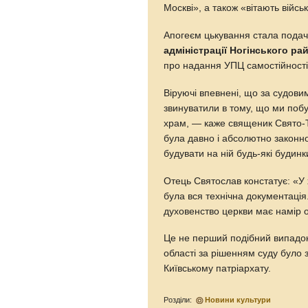
Москві», а також «вітають військ
Апогеєм цькування стала подач
адміністрації Ногінського ра
про надання УПЦ самостійності в
Віруючі впевнені, що за судови
звинуватили в тому, що ми поб
храм, — каже священик Свято-
була давно і абсолютно законн
будувати на ній будь-які будинк
Отець Святослав констатує: «У 
була вся технічна документація
духовенство церкви має намір о
Це не перший подібний випадок 
області за рішенням суду було 
Київському патріархату.
Розділи:
Новини культури