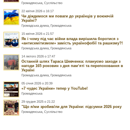
Громадянська
,
Суспільство
22 квітня 2026 о 16:17
Чи діждемося ми поваги до українців у воюючій
Україні?
Громадська думка
,
Громадянська
15 квітня 2026 о 21:57
Як і чому під час війни влада вирішила боротися з
«антисемітизмом» замість українофобії та рашизму?!
Громадська думка
,
Громадянська
14 лютого 2026 о 17:47
Останній шлях Тараса Шевченка: плануємо заходи з
нагоди 165 роковин з дня памʼяті та перепоховання в
Україні
Громадська думка
,
Громадянська
05 січня 2026 о 20:39
«7 чудес України» тепер у YouTube!
Громадянська
29 грудня 2025 о 21:22
"Що я/ми зробив/ли для України: підсумки 2026 року
Громадянська
,
Суспільство