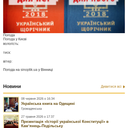
Погода
Погода у
Києві
вологість:
тиск:
вітер:
Погода на
sinoptik.ua
у Вінниці
Новини
Дивитися всі
08 червня 2026 о 16:34
Українська книга на Одещині
Громадянська
27 травня 2026 о 17:37
Презентація «Історії української Конституції» в
Камʼянець-Подільську