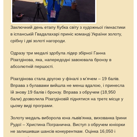
Заключний день етапу Кубка світу з художньої гімнастики
в іспанській Гвадалахарі приніс команді України золоту,
срібну і дві золоті нагороди.
Одразу три медалі здобула лідер збірної Ганна
Різатдінова, яка, напередодні завоювала бронзу в
абсолютній першості.
Різатдінова стала другою у фіналі з м’ячем – 19 балів.
Вправа з булавами вийшла не менш вдалою, і принесла
їй знову 19 балів і бронзу. Вправа з обручем (18,950
бали) дозволила Різатдіновій піднятися на третє місце у
цьому виді програми.
Золоту медаль виборола юна львів’янка, вихованка Ірини
Рудої – Христина Погранична. Виступ з обручем юніорки
не залишивши шансів конкуренткам. Оцінка 16,050 і