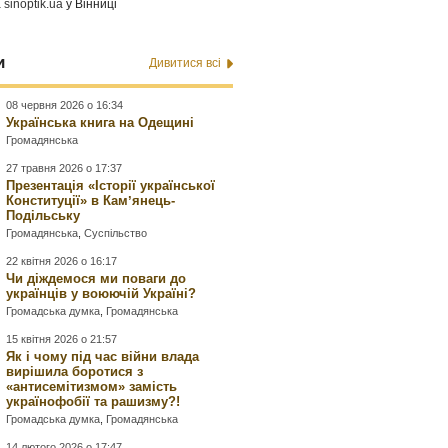
а
sinoptik.ua
у Вінниці
и
Дивитися всі
08 червня 2026 о 16:34
Українська книга на Одещині
Громадянська
27 травня 2026 о 17:37
Презентація «Історії української
Конституції» в Камʼянець-
Подільську
Громадянська
,
Суспільство
22 квітня 2026 о 16:17
Чи діждемося ми поваги до
українців у воюючій Україні?
Громадська думка
,
Громадянська
15 квітня 2026 о 21:57
Як і чому під час війни влада
вирішила боротися з
«антисемітизмом» замість
українофобії та рашизму?!
Громадська думка
,
Громадянська
14 лютого 2026 о 17:47