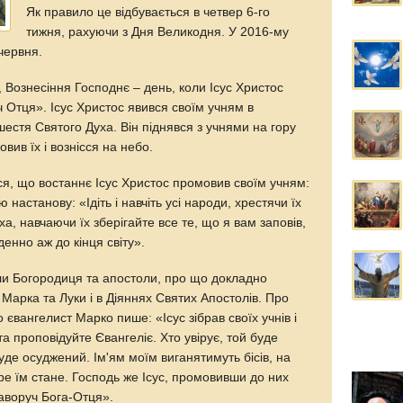
Як правило це відбувається в четвер 6-го
тижня, рахуючи з Дня Великодня. У 2016-му
червня.
у, Вознесіння Господнє – день, коли Ісус Христос
ч Отця». Ісус Христос явився своїм учням в
шестя Святого Духа. Він піднявся з учнями на гору
вив їх і вознісся на небо.
ся, що востаннє Ісус Христос промовив своїм учням:
 настанову: «Ідіть і навчіть усі народи, хрестячи їх
уха, навчаючи їх зберігайте все те, що я вам заповів,
енно аж до кінця світу».
ли Богородиця та апостоли, про що докладно
 Марка та Луки і в Діяннях Святих Апостолів. Про
 євангелист Марко пише: «Ісус зібрав своїх учнів і
 та проповідуйте Євангеліє. Хто увірує, той буде
буде осуджений. Ім'ям моїм виганятимуть бісів, на
бре їм стане. Господь же Ісус, промовивши до них
праворуч Бога-Отця».