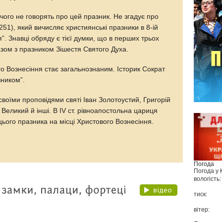
чого не говорять про цей празник. Не згадує про
251), який вичисляє християнські празники в 8-ій
я”. Знавці обряду є тієї думки, що в перших трьох
азом з празником Зішестя Святого Духа.
ого Вознесіння стає загальнознаним. Історик Сократ
зником”.
воїми проповідями святі Іван Золотоустий, Григорій
 Великий й інші. В IV ст. рівноапостольна цариця
ього празника на місці Христового Вознесіння.
Погода
Погода у
вологість:
тиск:
вітер: