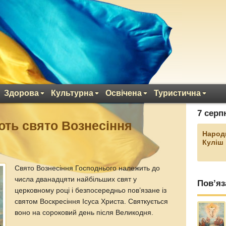
Здорова
Культурна
Освічена
Туристична
7 серп
ють свято Вознесіння
Народ
Куліш
Свято Вознесіння Господнього належить до
числа дванадцяти найбільших свят у
Пов’яз
церковному році і безпосередньо пов’язане із
святом Воскресіння Ісуса Христа. Святкується
воно на сороковий день після Великодня.