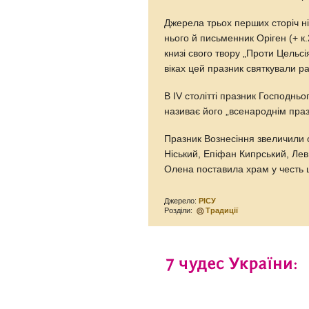
Джерела трьох перших сторіч ні
нього й письменник Оріген (+ к.
книзі свого твору „Проти Цельсі
віках цей празник святкували р
В IV столітті празник Господнь
називає його „всенароднім пра
Празник Вознесіння звеличили с
Ніський, Епіфан Кипрський, Лев
Олена поставила храм у честь ц
Джерело:
РІСУ
Розділи:
Традиції