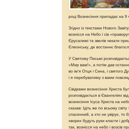
році Вознесіння припадає на 9 
Згідно із текстами Нового Завіт
вознісся на Небо і сів «правору
Єрусалимі та звелів чекати при
Єлеонську, де востаннє благосло
У Святому Письмі розповідаєть
«Мир вам!», а потім дав останню
во ім'я Отця і Сина, і святого Д
і я перебуватиму з вами повсякд
Свідками вознесіння Христа бу
розповідається в Євангеліях від
вознесіння Ісуса Христа на небо
сказав: Ідіть же по всьому світу
спасенний, а хто не увірує, то 
хворих будуть руки класти і до
так, вознісся на небо і возсів 