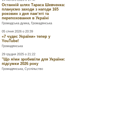
Останній шлях Тараса Шевченка:
плануємо заходи з нагоди 165
роковин з дня памʼяті та
перепоховання в Україні
Громадська думка
,
Громадянська
05 січня 2026 о 20:39
«7 чудес України» тепер у
YouTube!
Громадянська
29 грудня 2025 о 21:22
"Що я/ми зробив/ли для України:
підсумки 2026 року
Громадянська
,
Суспільство