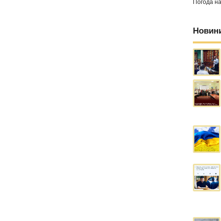
Погода н
Новин