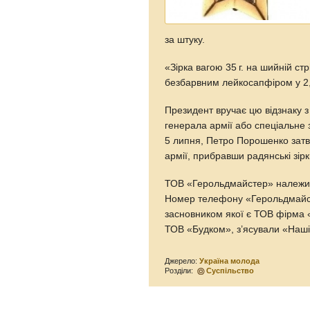
за штуку.
«Зірка вагою
35 г.
на шийній стрі
безбарвним лейкосапфіром у 2,
Президент вручає цю відзнаку з
генерала армії або спеціальне 
5 липня, Петро Порошенко затве
армії, прибравши радянські зірк
ТОВ «Герольдмайстер» належит
Номер телефону «Герольдмайст
засновником якої є ТОВ фірма «
ТОВ «Будком», з’ясували «Наші
Джерело:
Україна молода
Розділи:
Суспільство