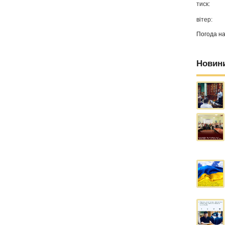
тиск:
вітер:
Погода н
Новин