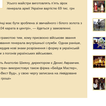
Усього майстри виготовлять п’ять зірок
генерала армії України вартістю 69 тис. грн
чці має бути зроблена зі звичайного і білого золота з
04 карата в центрі», — йдеться у замовленні.
 грамотою тим, кому присвоєно військове звання
звання генерала внутрішньої служби. Однак раніше,
рдив нові знаки розрізнення і форму в українській
и з погонів українських військових.
ь Анатолію Шияну, директором є Денис Аврамчик.
ра» використовує також фірма «Бейдж Мастер»,
Вест Вуд», у свою чергу записана на ліквідоване
 гроші»