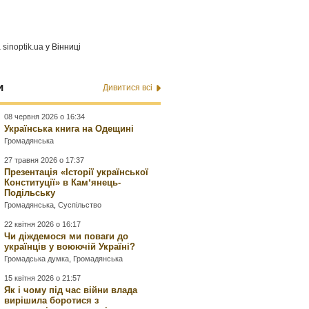
а
sinoptik.ua
у Вінниці
и
Дивитися всі
08 червня 2026 о 16:34
Українська книга на Одещині
Громадянська
27 травня 2026 о 17:37
Презентація «Історії української
Конституції» в Камʼянець-
Подільську
Громадянська
,
Суспільство
22 квітня 2026 о 16:17
Чи діждемося ми поваги до
українців у воюючій Україні?
Громадська думка
,
Громадянська
15 квітня 2026 о 21:57
Як і чому під час війни влада
вирішила боротися з