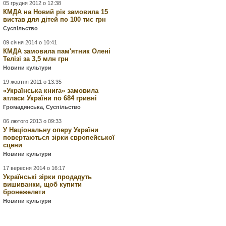
05 грудня 2012 о 12:38
КМДА на Новий рік замовила 15
вистав для дітей по 100 тис грн
Суспільство
09 січня 2014 о 10:41
КМДА замовила пам'ятник Олені
Телізі за 3,5 млн грн
Новини культури
19 жовтня 2011 о 13:35
«Українська книга» замовила
атласи України по 684 гривні
Громадянська
,
Суспільство
06 лютого 2013 о 09:33
У Національну оперу України
повертаються зірки європейської
сцени
Новини культури
17 вересня 2014 о 16:17
Українські зірки продадуть
вишиванки, щоб купити
бронежелети
Новини культури