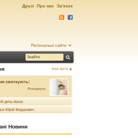
Друзі
Про нас
Зв'язок
Регіональні сайти
ня
Інші дати
ня святкують:
Розгорнути
ій день кішок
ся Юрій Федькович
ані Новини