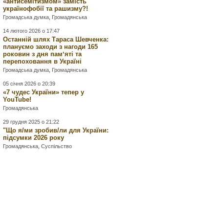
«антисемітизмом» замість
українофобії та рашизму?!
Громадська думка
,
Громадянська
14 лютого 2026 о 17:47
Останній шлях Тараса Шевченка:
плануємо заходи з нагоди 165
роковин з дня памʼяті та
перепоховання в Україні
Громадська думка
,
Громадянська
05 січня 2026 о 20:39
«7 чудес України» тепер у
YouTube!
Громадянська
29 грудня 2025 о 21:22
"Що я/ми зробив/ли для України:
підсумки 2026 року
Громадянська
,
Суспільство