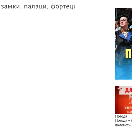
Погода
Погода у
вологість: