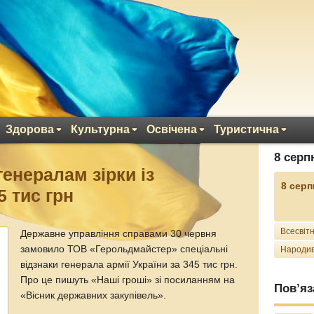
Здорова
Культурна
Освічена
Туристична
8 серп
енералам зірки із
8 серп
5 тис грн
Всесвітн
Державне управління справами 30 червня
замовило ТОВ «Герольдмайстер» спеціальні
Народив
відзнаки генерала армії України за 345 тис грн.
Про це пишуть «Наші гроші» зі посиланням на
Пов’яз
«Вісник державних закупівель».