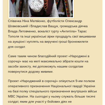
Співачка Ніна Матвієнко, футболісти Олександр
Шовковський і Владислав Ващук, громадська діячка
Влада Литовченко, вокаліст гурту «Антитіла» Тарас
Тополя та інші українські зірки продадуть свої вишиванки
на аукціоні і куплять на виручені гроші бронежилети
для солдат.
Саме таким чином благодійний проект «Народжені в
сорочці» має на меті максимально зібрати кошти на
засоби захисту, які допоможуть нашим солдатам
повернутися додому живими.
Проект «Народжений в сорочці» опікується 9-им полком
оперативного призначення Національної гвардії України
на базі полку спеціального призначення внутрішніх військ
МВС України. На сьогодні у ньому служать більше тисячі
солдат, яким для участі у бойових діях не