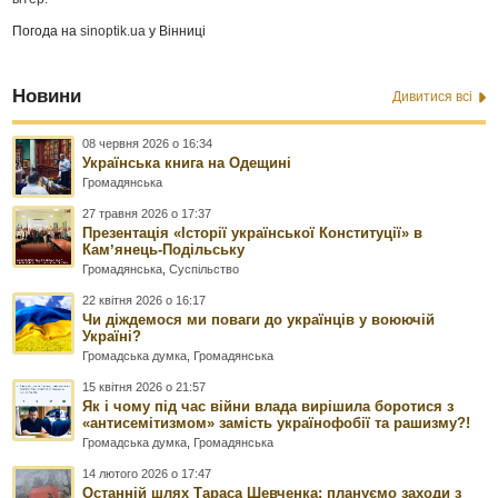
Погода на
sinoptik.ua
у Вінниці
Новини
Дивитися всі
08 червня 2026 о 16:34
Українська книга на Одещині
Громадянська
27 травня 2026 о 17:37
Презентація «Історії української Конституції» в
Камʼянець-Подільську
Громадянська
,
Суспільство
22 квітня 2026 о 16:17
Чи діждемося ми поваги до українців у воюючій
Україні?
Громадська думка
,
Громадянська
15 квітня 2026 о 21:57
Як і чому під час війни влада вирішила боротися з
«антисемітизмом» замість українофобії та рашизму?!
Громадська думка
,
Громадянська
14 лютого 2026 о 17:47
Останній шлях Тараса Шевченка: плануємо заходи з