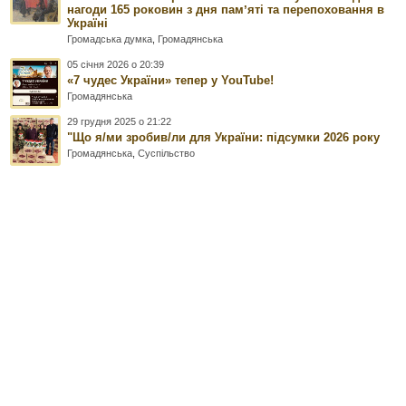
нагоди 165 роковин з дня памʼяті та перепоховання в
Україні
Громадська думка
,
Громадянська
05 січня 2026 о 20:39
«7 чудес України» тепер у YouTube!
Громадянська
29 грудня 2025 о 21:22
"Що я/ми зробив/ли для України: підсумки 2026 року
Громадянська
,
Суспільство