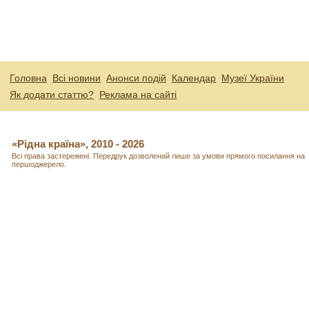
Головна
Всі новини
Анонси подій
Календар
Музеї України
Як додати статтю?
Реклама на сайті
«Рідна країна», 2010 - 2026
Всі права застережені. Передрук дозволений лише за умови прямого посилання на
першоджерело.