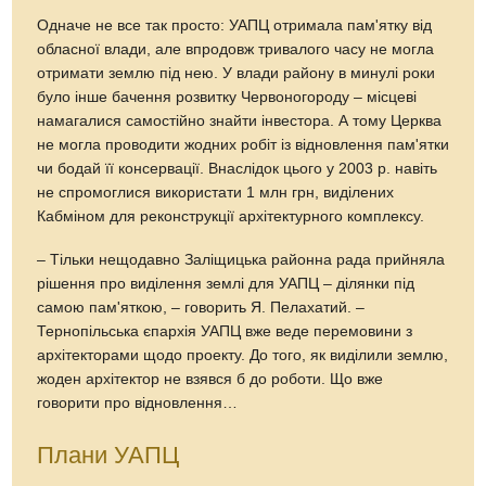
Одначе не все так просто: УАПЦ отримала пам'ятку від
обласної влади, але впродовж тривалого часу не могла
отримати землю під нею. У влади району в минулі роки
було інше бачення розвитку Червоногороду – місцеві
намагалися самостійно знайти інвестора. А тому Церква
не могла проводити жодних робіт із відновлення пам'ятки
чи бодай її консервації. Внаслідок цього у 2003 р. навіть
не спромоглися використати 1 млн грн, виділених
Кабміном для реконструкції архітектурного комплексу.
– Тільки нещодавно Заліщицька районна рада прийняла
рішення про виділення землі для УАПЦ – ділянки під
самою пам'яткою, – говорить Я. Пелахатий. –
Тернопільська єпархія УАПЦ вже веде перемовини з
архітекторами щодо проекту. До того, як виділили землю,
жоден архітектор не взявся б до роботи. Що вже
говорити про відновлення…
Плани УАПЦ