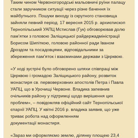
Таким чином Червоногородські мальовничі руїни палацу
стали заручником ситуації через різне бачення їх
майбутнього. Пошуки виходу із скрутного становища
зайняли певний період. 17 вересня 2015 р. архиєпископ
Тернопільський УАПЦ Мстислав (Гук) обговорював долю
пам'ятки з головою Заліщицької райдержадміністрації
Борисом Шипіткою, головою районної ради Іваном
Дроздом та посадовцями, відповідальними за
збереження пам'яток і взаєминами держави з Церквою.
«У ході зустрічі було обговорено шляхи співпраці між
Церквою і громадою Заліщицького району, розвиток
монастиря св. первоверховних апостолів Петра і Павла
УАПЦ, що в Урочищі Червоне. Владика запевнив
очільників району у підтримці щодо вирішення цих
проблем», – повідомляв офіційний сайт Тернопільської
єпархії УАПЦ. У квітні 2016 р. владика заявив, що уже
триває робота над оформленням
документації монастиря.
«Зараз ми оформляємо землю, ділянку площею 23,4