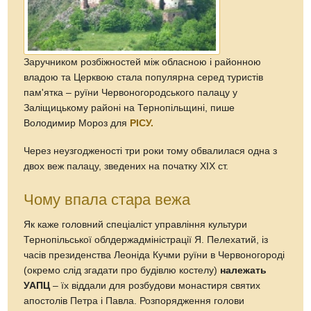
Заручником розбіжностей між обласною і районною
владою та Церквою стала популярна серед туристів
пам'ятка – руїни Червоногородського палацу у
Заліщицькому районі на Тернопільщині, пише
Володимир Мороз для
РІСУ.
Через неузгодженості три роки тому обвалилася одна з
двох веж палацу, зведених на початку ХІХ ст.
Чому впала стара вежа
Як каже головний спеціаліст управління культури
Тернопільської облдержадміністрації Я. Пелехатий, із
часів президенства Леоніда Кучми руїни в Червоногороді
(окремо слід згадати про будівлю костелу)
належать
УАПЦ
– їх віддали для розбудови монастиря святих
апостолів Петра і Павла. Розпорядження голови