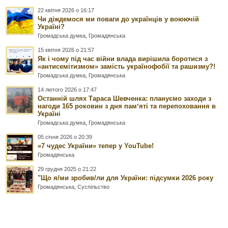
22 квітня 2026 о 16:17
Чи діждемося ми поваги до українців у воюючій
Україні?
Громадська думка
,
Громадянська
15 квітня 2026 о 21:57
Як і чому під час війни влада вирішила боротися з
«антисемітизмом» замість українофобії та рашизму?!
Громадська думка
,
Громадянська
14 лютого 2026 о 17:47
Останній шлях Тараса Шевченка: плануємо заходи з
нагоди 165 роковин з дня памʼяті та перепоховання в
Україні
Громадська думка
,
Громадянська
05 січня 2026 о 20:39
«7 чудес України» тепер у YouTube!
Громадянська
29 грудня 2025 о 21:22
"Що я/ми зробив/ли для України: підсумки 2026 року
Громадянська
,
Суспільство