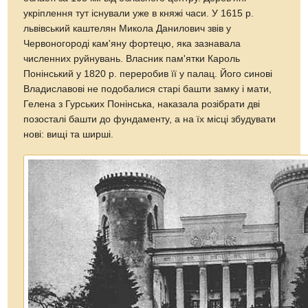
укріплення тут існували уже в княжі часи. У 1615 р.
львівський каштелян Микола Данилович звів у
Червоногороді кам'яну фортецю, яка зазнавала
численних руйнувань. Власник пам'ятки Кароль
Понінський у 1820 р. переробив її у палац. Його синові
Владиславові не подобалися старі башти замку і мати,
Гелена з Гурських Понінська, наказала розібрати дві
позосталі башти до фундаменту, а на їх місці збудувати
нові: вищі та ширші.