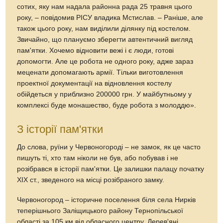
сотих, яку нам надала районна рада 25 травня цього
року, – повідомив РІСУ владика Мстислав. – Раніше, але
також цього року, нам виділили ділянку під костелом.
Звичайно, що плануємо зберегти автентичний вигляд
пам'ятки. Хочемо відновити вежі і є люди, готові
допомогти. Але це робота не одного року, адже зараз
меценати допомагають армії. Тільки виготовлення
проектної документації на відновлення костелу
обійдеться у приблизно 200000 грн. У майбутньому у
комплексі буде монашество, буде робота з молоддю».
З історії пам'ятки
До слова, руїни у Червоногороді – не замок, як це часто
пишуть ті, хто там ніколи не був, або побував і не
розібрався в історії пам'ятки. Це залишки палацу початку
ХІХ ст., зведеного на місці розібраного замку.
Червоногород – історичне поселення біля села Нирків
теперішнього Заліщицького району Тернопільської
області за 105 км від обласного центру. Дерев'яні