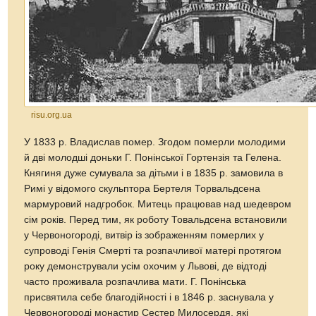
risu.org.ua
У 1833 р. Владислав помер. Згодом померли молодими
й дві молодші доньки Г. Понінської Гортензія та Гелена.
Княгиня дуже сумувала за дітьми і в 1835 р. замовила в
Римі у відомого скульптора Бертеля Торвальдсена
мармуровий надгробок. Митець працював над шедевром
сім років. Перед тим, як роботу Товальдсена встановили
у Червоногороді, витвір із зображенням померлих у
супроводі Генія Смерті та розпачливої матері протягом
року демонстрували усім охочим у Львові, де відтоді
часто проживала розпачлива мати. Г. Понінська
присвятила себе благодійності і в 1846 р. заснувала у
Червоногороді монастир Сестер Милосердя, які