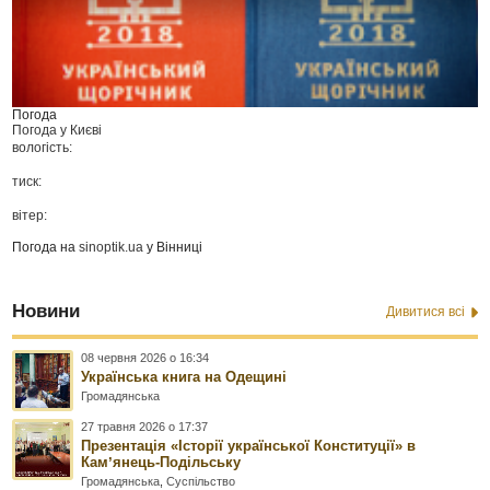
Погода
Погода у
Києві
вологість:
тиск:
вітер:
Погода на
sinoptik.ua
у Вінниці
Новини
Дивитися всі
08 червня 2026 о 16:34
Українська книга на Одещині
Громадянська
27 травня 2026 о 17:37
Презентація «Історії української Конституції» в
Камʼянець-Подільську
Громадянська
,
Суспільство