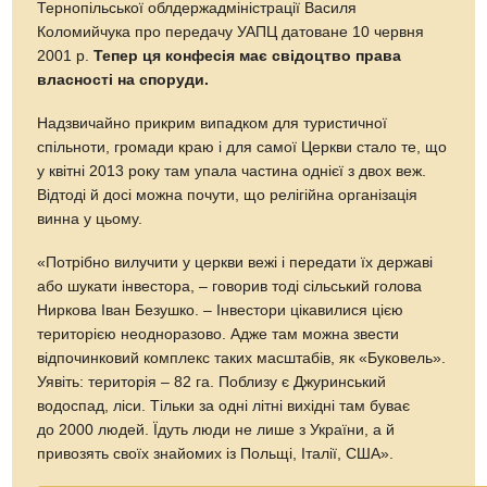
Тернопільської облдержадміністрації Василя
Коломийчука про передачу УАПЦ датоване 10 червня
2001 р.
Тепер ця конфесія має свідоцтво права
власності на споруди.
Надзвичайно прикрим випадком для туристичної
спільноти, громади краю і для самої Церкви стало те, що
у квітні 2013 року там упала частина однієї з двох веж.
Відтоді й досі можна почути, що релігійна організація
винна у цьому.
«Потрібно вилучити у церкви вежі і передати їх державі
або шукати інвестора, – говорив тоді сільський голова
Ниркова Іван Безушко. – Інвестори цікавилися цією
територією неодноразово. Адже там можна звести
відпочинковий комплекс таких масштабів, як «Буковель».
Уявіть: територія – 82 га. Поблизу є Джуринський
водоспад, ліси. Тільки за одні літні вихідні там буває
до 2000 людей. Їдуть люди не лише з України, а й
привозять своїх знайомих із Польщі, Італії, США».