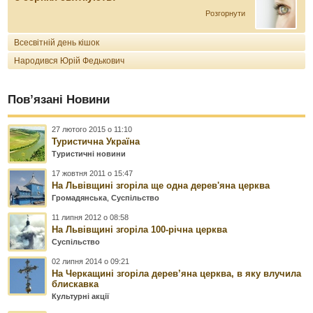
Розгорнути
Всесвітній день кішок
Народився Юрій Федькович
Пов’язані Новини
27 лютого 2015 о 11:10
Туристична Україна
Туристичні новини
17 жовтня 2011 о 15:47
На Львівщині згоріла ще одна дерев'яна церква
Громадянська
,
Суспільство
11 липня 2012 о 08:58
На Львівщині згоріла 100-річна церква
Суспільство
02 липня 2014 о 09:21
На Черкащині згоріла дерев’яна церква, в яку влучила
блискавка
Культурні акції