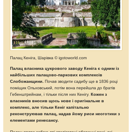
Палац Кеніга, Шарівка
© igotoworld.com
Палац власника цукрового заводу Кеніга є одним із
найбільших палацово-паркових комплексів
Слобожанщини.
Почав зводити садибу ще в 1836 році
поміщик Ольховський, потім вона перейшла до братів
Гебенштрейнам, і тільки після них Кенігу.
Кожен з
власників вносив щось нове і оригінальне в
комплекс, але тільки Кеніг капітально
реконструював палац, надав йому риси неоготики з
елементами ренесансу.