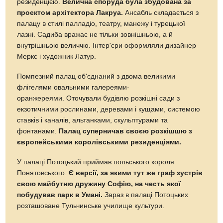
резиденцією.
Велична споруда була збудована за
проектом архітектора Лакруа.
Ансабль складається з
палацу в стилі палладіо, театру, манежу і турецької
лазні. Садиба вражає не тільки зовнішньою, а й
внутрішньою величчю. Інтер'єри оформляли дизайнер
Меркс і художник Латур.
Помпезний палац об'єднаний з двома великими
флігелями овальними галереями-
оранжереями. Оточували будівлю розкішні сади з
екзотичними рослинами, деревами і кущами, системою
ставків і каналів, альтанками, скульптурами та
фонтанами.
Палац суперничав своєю розкішшю з
європейськими королівськими резиденціями.
У палаці Потоцький приймав польського короля
Понятовського.
Є версії, за якими тут же граф зустрів
свою майбутню дружину Софію, на честь якої
побудував парк в Умані.
Зараз в палаці Потоцьких
розташоване Тульчинське училище культури.