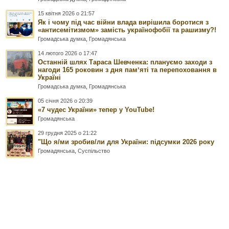
15 квітня 2026 о 21:57
Як і чому під час війни влада вирішила боротися з
«антисемітизмом» замість українофобії та рашизму?!
Громадська думка
,
Громадянська
14 лютого 2026 о 17:47
Останній шлях Тараса Шевченка: плануємо заходи з
нагоди 165 роковин з дня памʼяті та перепоховання в
Україні
Громадська думка
,
Громадянська
05 січня 2026 о 20:39
«7 чудес України» тепер у YouTube!
Громадянська
29 грудня 2025 о 21:22
"Що я/ми зробив/ли для України: підсумки 2026 року
Громадянська
,
Суспільство