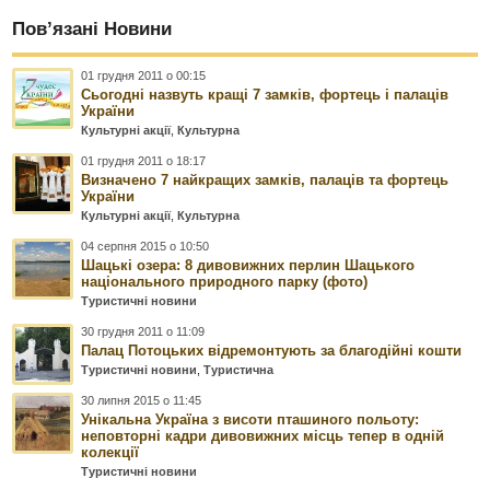
Пов’язані Новини
01 грудня 2011 о 00:15
Сьогодні назвуть кращі 7 замків, фортець і палаців
України
Культурні акції
,
Культурна
01 грудня 2011 о 18:17
Визначено 7 найкращих замків, палаців та фортець
України
Культурні акції
,
Культурна
04 серпня 2015 о 10:50
Шацькі озера: 8 дивовижних перлин Шацького
національного природного парку (фото)
Туристичні новини
30 грудня 2011 о 11:09
Палац Потоцьких відремонтують за благодійні кошти
Туристичні новини
,
Туристична
30 липня 2015 о 11:45
Унікальна Україна з висоти пташиного польоту:
неповторні кадри дивовижних місць тепер в одній
колекції
Туристичні новини