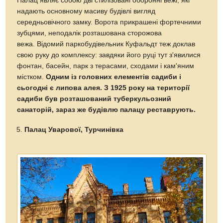
Палац являє собою дві стилізовані оборонні вежі, які
надають основному масиву будівлі вигляд
середньовічного замку. Ворота прикрашені фортечними
зубцями, неподалік розташована сторожова
вежа. Відомий паркобудівельник Куфальдт теж доклав
свою руку до комплексу: завдяки його руці тут з'явилися
фонтан, басейн, парк з терасами, сходами і кам'яним
містком.
Одним із головних елементів садиби і
сьогодні є липова алея. З 1925 року на території
садиби був розташований туберкульозний
санаторій, зараз же будівлю палацу реставрують.
Палац Уварової, Турчинівка