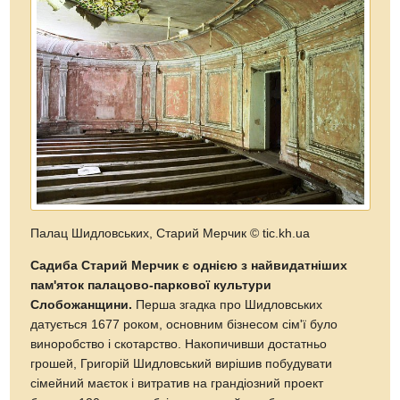
Палац Шидловських, Старий Мерчик
© tic.kh.ua
Садиба Старий Мерчик є однією з найвидатніших
пам'яток палацово-паркової культури
Слобожанщини.
Перша згадка про Шидловських
датується 1677 роком, основним бізнесом сім'ї було
виноробство і скотарство. Накопичивши достатньо
грошей, Григорій Шидловський вирішив побудувати
сімейний маєток і витратив на грандіозний проект