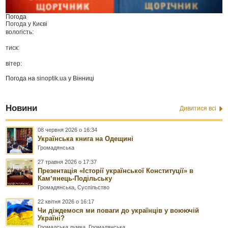
Погода
Погода у
Києві
вологість:
тиск:
вітер:
Погода на
sinoptik.ua
у Вінниці
Новини
Дивитися всі
08 червня 2026 о 16:34
Українська книга на Одещині
Громадянська
27 травня 2026 о 17:37
Презентація «Історії української Конституції» в
Камʼянець-Подільську
Громадянська
,
Суспільство
22 квітня 2026 о 16:17
Чи діждемося ми поваги до українців у воюючій
Україні?
Громадська думка
,
Громадянська