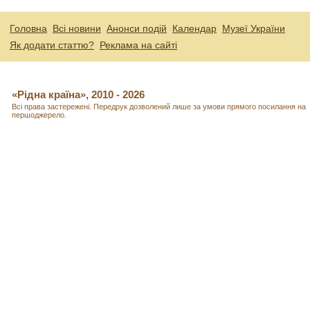
Головна
Всі новини
Анонси подій
Календар
Музеї України
Як додати статтю?
Реклама на сайті
«Рідна країна», 2010 - 2026
Всі права застережені. Передрук дозволений лише за умови прямого посилання на
першоджерело.