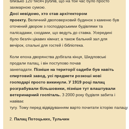
близько 120 тисяч рублів, що на той час було просто
захмарною сумою.
Досі невідомо, хто став архітектором
проекту.
Величний двоповерховий будинок з каменю був
оточений двором з господарськими будівлями та
палісадами, сходами, що ведуть до ставка. Усередині
було безліч цікавих кімнат, а також бальний зал для
вечірок, спальні для гостей і бібліотека.
Коли епоха дворянства добігала кінця, Шидловські
продали палац, і він поступово почав
занепадати.
Пізніше на території садиби був навіть
спиртовий завод, усі предмети розкоші нові
господарі просто викинули. У 1919 році палац
розграбували більшовики, пізніше тут влаштували
ветеринарний госпіталь.
З 2000 року будівля забита і
навіває
тугу. Тому перед відвідуванням варто почитати історію палац
Палац Потоцьких, Тульчин