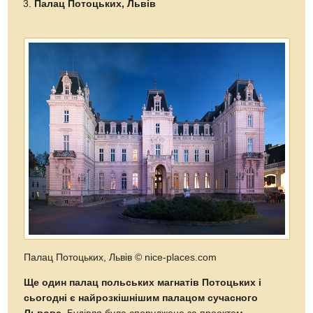
Палац Потоцьких, Львів
Палац Потоцьких, Львів
© nice-places.com
Ще один палац польських магнатів Потоцьких і
сьогодні є найрозкішнішим палацом сучасного