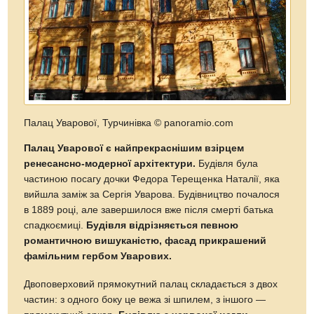
Палац Уварової, Турчинівка
© panoramio.com
Палац Уварової є найпрекраснішим взірцем
ренесансно-модерної архітектури.
Будівля була
частиною посагу дочки Федора Терещенка Наталії, яка
вийшла заміж за Сергія Уварова. Будівництво почалося
в 1889 році, але завершилося вже після смерті батька
спадкоємиці.
Будівля відрізняється певною
романтичною вишуканістю, фасад прикрашений
фамільним гербом Уварових.
Двоповерховий прямокутний палац складається з двох
частин: з одного боку це вежа зі шпилем, з іншого —