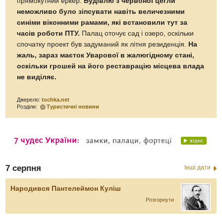
прямокутний еркер.
Будівлю з червоної цегли
неможливо було зіпсувати навіть величезними
синіми віконними рамами, які встановили тут за
часів роботи ПТУ.
Палац оточує сад і озеро, оскільки
спочатку проект був задуманий як літня резиденція.
На
жаль, зараз маєток Уварової в жалюгідному стані,
оскільки грошей на його реставрацію місцева влада
не виділяє.
Джерело:
tochka.net
Розділи:
Туристичні новини
7 серпня
Інші дати
Народився Пантелеймон Куліш
Розгорнути