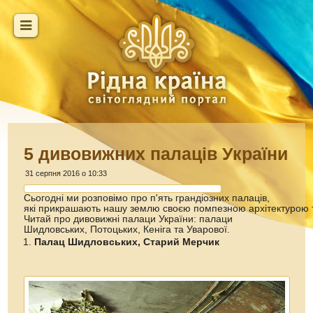
5 дивовижних палаців України
31 серпня 2016 о 10:33
Сьогодні ми розповімо про п'ять грандіозних палаців,
які прикрашають нашу землю своєю помпезною архітектурою т
Читай про дивовижні палаци України: палаци
Шидловських, Потоцьких, Кеніга та Уварової.
Палац Шидловських, Старий Мерчик