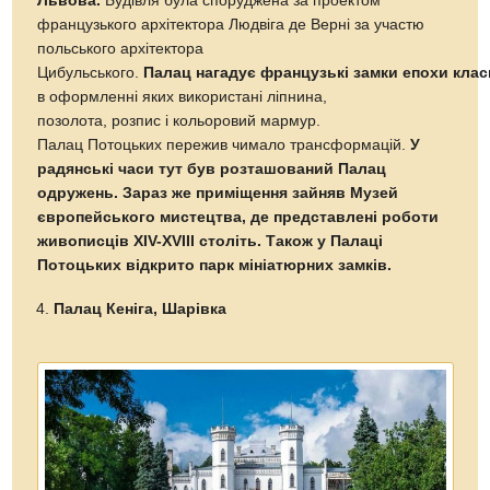
Львова.
Будівля була споруджена за проектом
французького архітектора Людвіга де Верні за участю
польського архітектора
Цибульського.
Палац нагадує французькі замки епохи клас
в оформленні яких використані ліпнина,
позолота, розпис і кольоровий мармур.
Палац Потоцьких пережив чимало трансформацій.
У
радянські часи тут був розташований Палац
одружень. Зараз же приміщення зайняв Музей
європейського мистецтва, де представлені роботи
живописців XIV-XVIII століть. Також у Палаці
Потоцьких відкрито парк мініатюрних замків.
Палац Кеніга, Шарівка