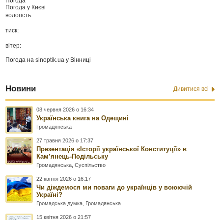
Погода
Погода у
Києві
вологість:
тиск:
вітер:
Погода на
sinoptik.ua
у Вінниці
Новини
Дивитися всі
08 червня 2026 о 16:34
Українська книга на Одещині
Громадянська
27 травня 2026 о 17:37
Презентація «Історії української Конституції» в
Камʼянець-Подільську
Громадянська
,
Суспільство
22 квітня 2026 о 16:17
Чи діждемося ми поваги до українців у воюючій
Україні?
Громадська думка
,
Громадянська
15 квітня 2026 о 21:57