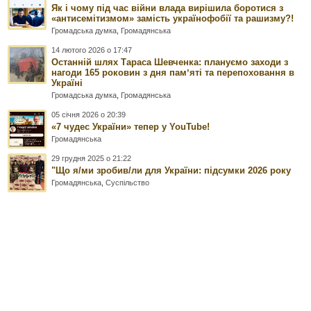
Як і чому під час війни влада вирішила боротися з
«антисемітизмом» замість українофобії та рашизму?!
Громадська думка
,
Громадянська
14 лютого 2026 о 17:47
Останній шлях Тараса Шевченка: плануємо заходи з
нагоди 165 роковин з дня памʼяті та перепоховання в
Україні
Громадська думка
,
Громадянська
05 січня 2026 о 20:39
«7 чудес України» тепер у YouTube!
Громадянська
29 грудня 2025 о 21:22
"Що я/ми зробив/ли для України: підсумки 2026 року
Громадянська
,
Суспільство