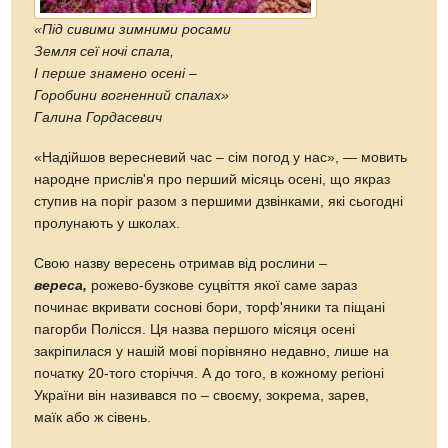
«Під сивими зимними росами
Земля сеї ночі спала,
І перше знамено осені –
Горобини вогненний спалах»
Галина Гордасевич
«Надійшов вересневий час – сім погод у нас», — мовить
народне прислів'я про перший місяць осені, що якраз
ступив на поріг разом з першими дзвінками, які сьогодні
пролунають у школах.
Свою назву вересень отримав від рослини –
вереса,
рожево-бузкове суцвіття якої саме зараз
починає вкривати соснові бори, торф'яники та піщані
пагорби Полісся. Ця назва першого місяця осені
закріпилася у нашій мові порівняно недавно, лише на
початку 20-того сторіччя. А до того, в кожному регіоні
України він називався по – своєму, зокрема, зарев,
маїк або ж сівень.