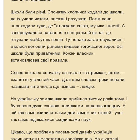
Школи були різні. Спочатку хлопчики ходили до школи,
де їх учили читати, писати і рахувати. Потім вони
переходили туди, де їх навчали співів, музики і поезії. А
завершувалося навчання в спеціальній школі, де
готували майбутніх воїнів. Тут юнаки загартовувалися і
вчилися володіти різними видами тогочасної зброї. Всі
школи були приватними. Кожен власник
встановлював свої правила.
Слово «схоле» спочатку означало «затримка», потім —
«заняття у вільний час». Далі цим словом греки почали
називати читання, а ще пізніше – лекцію.
На українську землю школа прийшла тисячу років тому. І
була вона дуже схожою порядками на давньогрецьку. У
ній так само вчилися тільки діти заможних людей і учні
так само піднімалися сходинками наук.
Цікаво, що проблема писемності давніх українців
залишається недостатньо дослідженою. На сьогодні