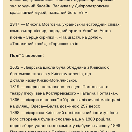
залізорудний басейн. Заснував у Дніпропетровську
краєзнавчий музей, названий його ім'ям.
1947 — Микола Мозговий, український естрадний співак,
композитор-пісняр, народний артист України. Автор
пісень «Серце скрипки», «На щастя, на долю»,
«Тополиний край», «Горянка» та ін.
Події 1 вересня:
1632 – Лаврська школа була об’єднана з Київською
братською школою у Київську колегію, що
дістала назву Києво-Могилянської.
1819 — вперше поставлено на сцені Полтавського
театру п'єсу Івана Котляревського «Наталка Полтавка».
1866 — відкриття першої в Україні залізничної магістралі
на ділянці Одеса—Балта довжиною 257 верст.
1898 — відкрився Київський політехнічний інститут. Ідея
його створення була висловлена ще у 1880 році, та
перші збори установчого комітету відбулися лише у 1896.