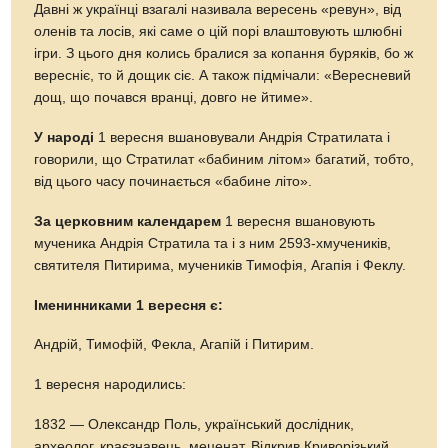
Давні ж українці взагалі називала вересень «ревун», від
оленів та лосів, які саме о цій порі влаштовують шлюбні
ігри. З цього дня колись бралися за копання буряків, бо ж
вересніє, то й дощик сіє. А також підмічали: «Вересневий
дощ, що почався вранці, довго не йтиме».
У народі
1 вересня вшановували Андрія Стратилата і
говорили, що Стратилат «бабиним літом» багатий, тобто,
від цього часу починається «бабине літо».
За церковним календарем
1 вересня вшановують
мученика Андрія Стратила та і з ним 2593-хмучеників,
святителя Питирима, мучеників Тимофія, Агапія і Феклу.
Іменинниками 1 вересня є:
Андрій, Тимофій, Фекла, Агапій і Питирим.
1 вересня народились:
1832 — Олександр Поль, український дослідник,
археолог, краєзнавець, меценат. Відкрив Криворізький