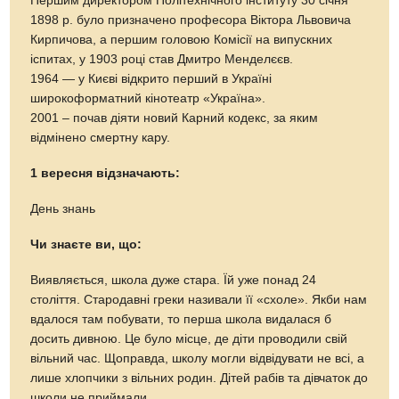
Першим директором Політехнічного інституту 30 січня
1898 р. було призначено професора Віктора Львовича
Кирпичова, а першим головою Комісії на випускних
іспитах, у 1903 році став Дмитро Менделєєв.
1964 — у Києві відкрито перший в Україні
широкоформатний кінотеатр «Україна».
2001 – почав діяти новий Карний кодекс, за яким
відмінено смертну кару.
1 вересня відзначають:
День знань
Чи знаєте ви, що:
Виявляється, школа дуже стара. Їй уже понад 24
століття. Стародавні греки називали її «схоле». Якби нам
вдалося там побувати, то перша школа видалася б
досить дивною. Це було місце, де діти проводили свій
вільний час. Щоправда, школу могли відвідувати не всі, а
лише хлопчики з вільних родин. Дітей рабів та дівчаток до
школи не приймали.